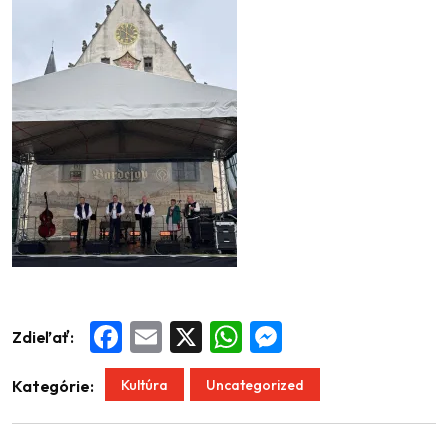
Zdieľať:
Facebook
Email
X
WhatsApp
Messenger
Kultúra
Uncategorized
Kategórie: