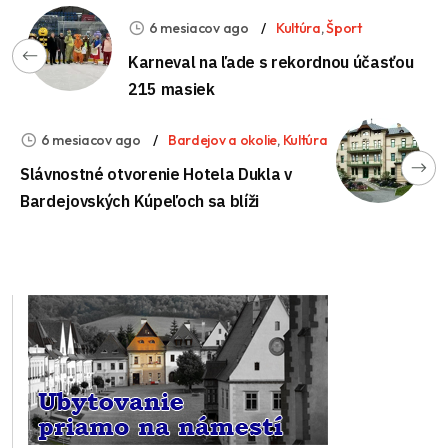
6 mesiacov ago
Kultúra
,
Šport
Karneval na ľade s rekordnou účasťou
215 masiek
6 mesiacov ago
Bardejov a okolie
,
Kultúra
Slávnostné otvorenie Hotela Dukla v
Bardejovských Kúpeľoch sa blíži