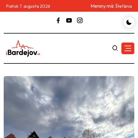
Meniny má:
Piatok 7. augusta 2026
Štefánia