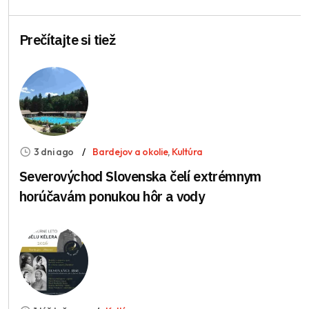
Prečítajte si tiež
3 dni ago
Bardejov a okolie
,
Kultúra
Severovýchod Slovenska čelí extrémnym
horúčavám ponukou hôr a vody