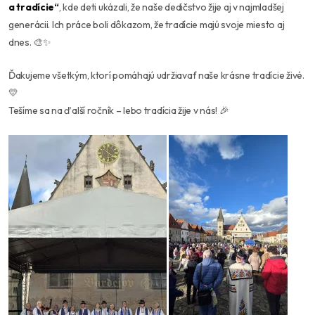
a tradície“
, kde deti ukázali, že naše dedičstvo žije aj v najmladšej
generácii. Ich práce boli dôkazom, že tradície majú svoje miesto aj
dnes. 🎨✨
Ďakujeme všetkým, ktorí pomáhajú udržiavať naše krásne tradície živé.
💛
Tešíme sa na ďalší ročník – lebo tradícia žije v nás! 🎉