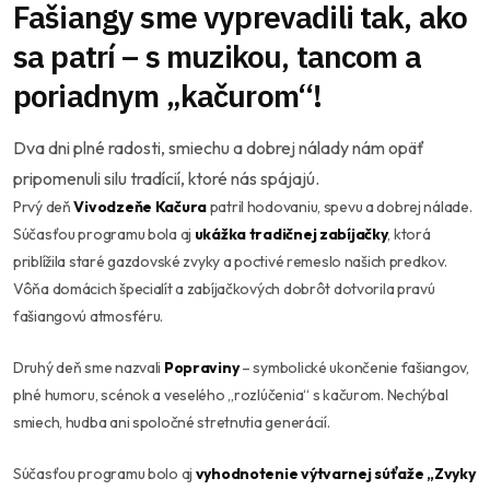
Fašiangy sme vyprevadili tak, ako
sa patrí – s muzikou, tancom a
poriadnym „kačurom“!
Dva dni plné radosti, smiechu a dobrej nálady nám opäť
pripomenuli silu tradícií, ktoré nás spájajú.
Prvý deň
Vivodzeňe Kačura
patril hodovaniu, spevu a dobrej nálade.
Súčasťou programu bola aj
ukážka tradičnej zabíjačky
, ktorá
priblížila staré gazdovské zvyky a poctivé remeslo našich predkov.
Vôňa domácich špecialít a zabíjačkových dobrôt dotvorila pravú
fašiangovú atmosféru.
Druhý deň sme nazvali
Popraviny
– symbolické ukončenie fašiangov,
plné humoru, scénok a veselého „rozlúčenia“ s kačurom. Nechýbal
smiech, hudba ani spoločné stretnutia generácií.
Súčasťou programu bolo aj
vyhodnotenie výtvarnej súťaže „Zvyky