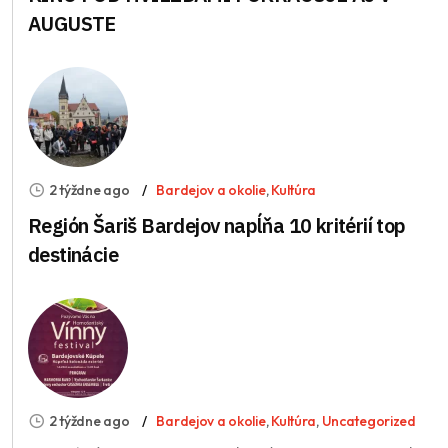
AUGUSTE
2 týždne ago
Bardejov a okolie
,
Kultúra
Región Šariš Bardejov napĺňa 10 kritérií top
destinácie
2 týždne ago
Bardejov a okolie
,
Kultúra
,
Uncategorized