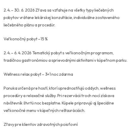
2. 4. – 30. 6. 2026 Zľava sa vzťahuje na všetky typy liečebných
pobytov vrátane lekárskej konzultácie, individuálne zostaveného
liečebného plánu a procedúr.
Veľkonočný pobyt –15 %
2. 4. – 6. 4. 2026 Tematický pobyt s veľkonočným programom,
tradičnou gastronómiou a sprievodnými aktivitami v kúpeľnom parku.
Wellness relax pobyt – 3+1 noc zdarma
Ponuka určená pre hostí, ktorí uprednostňujú oddych, wellness
procedúry a relaxačné služby. Pri rezervácii troch nocí získava
návštevník štvrtú noc bezplatne. Kúpele pripravujú aj špeciálne
veľkonočné menu v kúpeľných reštauráciách.
Zľavy pre klientov zdravotných poisťovní