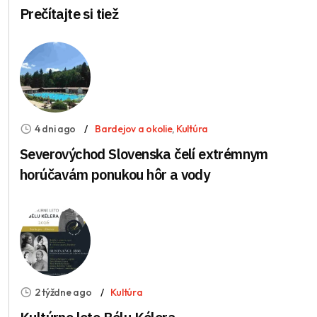
Prečítajte si tiež
4 dni ago
Bardejov a okolie
,
Kultúra
Severovýchod Slovenska čelí extrémnym
horúčavám ponukou hôr a vody
2 týždne ago
Kultúra