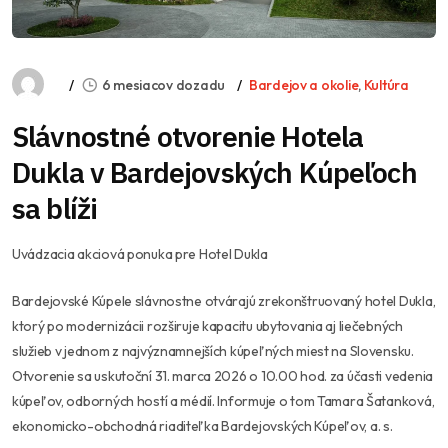
6 mesiacov dozadu
Bardejov a okolie
,
Kultúra
Slávnostné otvorenie Hotela
Dukla v Bardejovských Kúpeľoch
sa blíži
Uvádzacia akciová ponuka pre Hotel Dukla
Bardejovské Kúpele slávnostne otvárajú zrekonštruovaný hotel Dukla,
ktorý po modernizácii rozširuje kapacitu ubytovania aj liečebných
služieb v jednom z najvýznamnejších kúpeľných miest na Slovensku.
Otvorenie sa uskutoční 31. marca 2026 o 10.00 hod. za účasti vedenia
kúpeľov, odborných hostí a médií. Informuje o tom Tamara Šatanková,
ekonomicko-obchodná riaditeľka Bardejovských Kúpeľov, a. s.