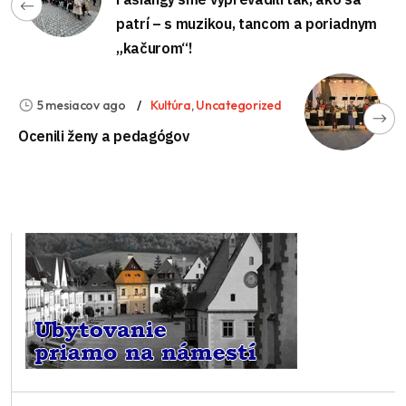
patrí – s muzikou, tancom a poriadnym
„kačurom“!
5 mesiacov ago
Kultúra
,
Uncategorized
Ocenili ženy a pedagógov