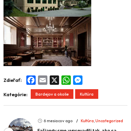
Zdieľať:
Facebook
Email
X
WhatsApp
Messenger
Bardejov a okolie
Kultúra
Kategórie:
6 mesiacov ago
Kultúra
,
Uncategorized
Fašiangy sme vyprevadili tak, ako sa