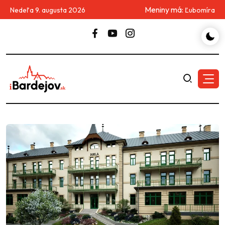
Meniny má:
Nedeľa 9. augusta 2026
Ľubomíra