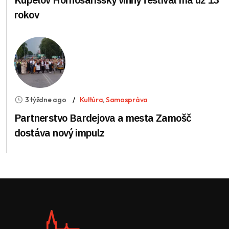
rokov
3 týždne ago
Kultúra
,
Samospráva
Partnerstvo Bardejova a mesta Zamošč
dostáva nový impulz