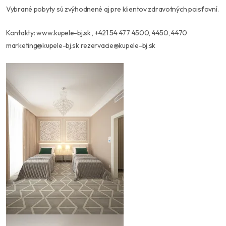
Vybrané pobyty sú zvýhodnené aj pre klientov zdravotných poisťovní.
Kontakty: www.kupele-bj.sk , +421 54 477 4500, 4450, 4470
marketing@kupele-bj.sk rezervacie@kupele-bj.sk