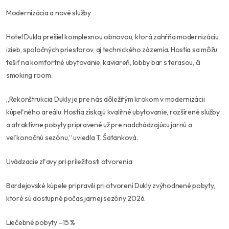
Modernizácia a nové služby
Hotel Dukla prešiel komplexnou obnovou, ktorá zahŕňa modernizáciu
izieb, spoločných priestorov, aj technického zázemia. Hostia sa môžu
tešiť na komfortné ubytovanie, kaviareň, lobby bar s terasou, či
smoking room.
„Rekonštrukcia Dukly je pre nás dôležitým krokom v modernizácii
kúpeľného areálu. Hostia získajú kvalitné ubytovanie, rozšírené služby
a atraktívne pobyty pripravené už pre nadchádzajúcu jarnú a
veľkonočnú sezónu,“ uviedla T. Šatanková.
Uvádzacie zľavy pri príležitosti otvorenia
Bardejovské kúpele pripravili pri otvorení Dukly zvýhodnené pobyty,
ktoré sú dostupné počas jarnej sezóny 2026.
Liečebné pobyty –15 %