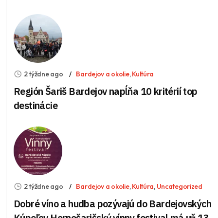
2 týždne ago
Bardejov a okolie
,
Kultúra
Región Šariš Bardejov napĺňa 10 kritérií top
destinácie
2 týždne ago
Bardejov a okolie
,
Kultúra
,
Uncategorized
Dobré víno a hudba pozývajú do Bardejovských
Kúpeľov Hornošarišský vínny festival má už 13