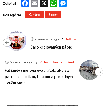
Zdieľať:
Facebook
Email
X
WhatsApp
Messenger
Kultúra
Šport
Kategórie:
6 mesiacov ago
Kultúra
Čaro krojovaných bábik
6 mesiacov ago
Kultúra
,
Uncategorized
Fašiangy sme vyprevadili tak, ako sa
patrí – s muzikou, tancom a poriadnym
„kačurom“!