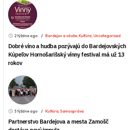
2 týždne ago
Bardejov a okolie
,
Kultúra
,
Uncategorized
Dobré víno a hudba pozývajú do Bardejovských
Kúpeľov Hornošarišský vínny festival má už 13
rokov
3 týždne ago
Kultúra
,
Samospráva
Partnerstvo Bardejova a mesta Zamošč
dostáva nový impulz