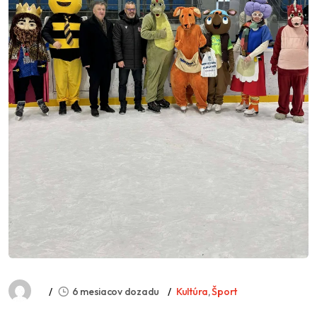
6 mesiacov dozadu
Kultúra
,
Šport