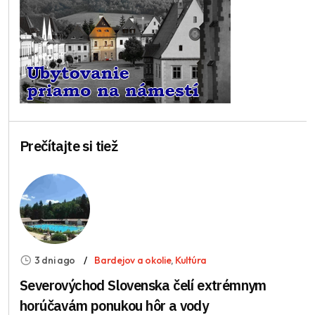
Prečítajte si tiež
3 dni ago
Bardejov a okolie
,
Kultúra
Severovýchod Slovenska čelí extrémnym
horúčavám ponukou hôr a vody