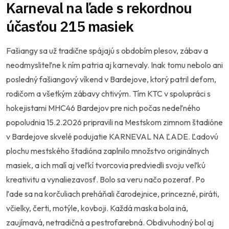
Karneval na ľade s rekordnou
účasťou 215 masiek
Fašiangy sa už tradične spájajú s obdobím plesov, zábav a
neodmysliteľne k ním patria aj karnevaly. Inak tomu nebolo ani
posledný fašiangový víkend v Bardejove, ktorý patril deťom,
rodičom a všetkým zábavy chtivým. Tím KTC v spolupráci s
hokejistami MHC46 Bardejov pre nich počas nedeľného
popoludnia 15.2.2026 pripravili na Mestskom zimnom štadióne
v Bardejove skvelé podujatie KARNEVAL NA ĽADE. Ľadovú
plochu mestského štadióna zaplnilo množstvo originálnych
masiek, a ich malí aj veľkí tvorcovia predviedli svoju veľkú
kreativitu a vynaliezavosť. Bolo sa veru načo pozerať. Po
ľade sa na korčuliach preháňali čarodejnice, princezné, piráti,
včielky, čerti, motýle, kovboji. Každá maska bola iná,
zaujímavá, netradičná a pestrofarebná. Obdivuhodný bol aj