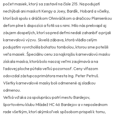
počet masiek, ktorý sa zastavil na čísle 215. Na podujatí
nechýbali ani maskoti Kengy a Joey, Bardík, Hobard a včielky,
ktorí boli spolu s dráčikom Ohniváčikom a dračicou Plamienkou
deťom plne k dispozícii a fotili sa s nimi. Milo nás prekvapil aj
záujem dospelých, ktorí sa pred deťmi nedali zahanbiť a prijali
karnevalovú výzvu. Skvelá zábava, ktorá vládla celým
podujatím vyvrcholila bohatou tombolou, ktorou sme potešili
veľa masiek. Špeciálnu cenu za najkrajšiu karnevalovú masku
získala maska, ktorá bolo naozaj veľmi zaujímavá a na
ľadovej ploche pútala veľkú pozornosť. Ceny víťazom
odovzdal zástupca primátora mesta Ing. Peter Petruš.
Všetky karnevalové masky boli odmenené aj sladkou
odmenou.
Veľká vďaka za spoluprácu patrí mestu Bardejov,
športovému klubu Mládež HC 46 Bardejov a v neposlednom
rade všetkým, ktorí akýmkoľvek spôsobom prispeli k tomu,