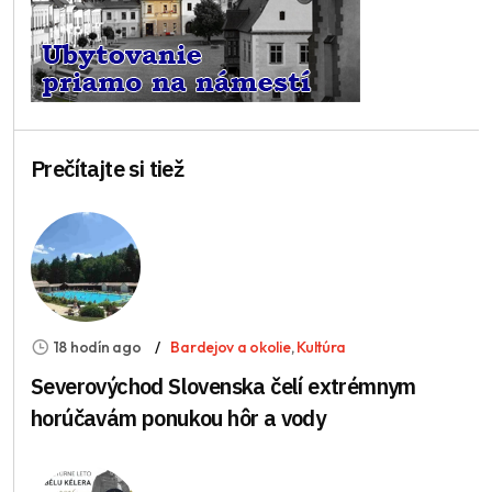
Prečítajte si tiež
18 hodín ago
Bardejov a okolie
,
Kultúra
Severovýchod Slovenska čelí extrémnym
horúčavám ponukou hôr a vody