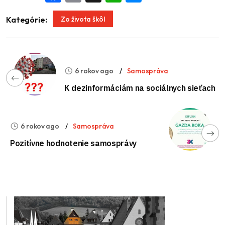
Zo života škôl
Kategórie:
6 rokov ago
Samospráva
K dezinformáciám na sociálnych sieťach
6 rokov ago
Samospráva
Pozitívne hodnotenie samosprávy