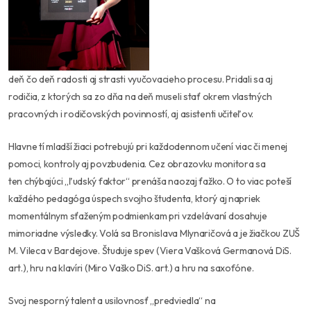
deň čo deň radosti aj strasti vyučovacieho procesu. Pridali sa aj
rodičia, z ktorých sa zo dňa na deň museli stať okrem vlastných
pracovných i rodičovských povinností, aj asistenti učiteľov.
Hlavne tí mladší žiaci potrebujú pri každodennom učení viac či menej
pomoci, kontroly aj povzbudenia. Cez obrazovku monitora sa
ten chýbajúci „ľudský faktor“ prenáša naozaj ťažko. O to viac poteší
každého pedagóga úspech svojho študenta, ktorý aj napriek
momentálnym sťaženým podmienkam pri vzdelávaní dosahuje
mimoriadne výsledky. Volá sa Bronislava Mlynaričová a je žiačkou ZUŠ
M. Vileca v Bardejove. Študuje spev (Viera Vašková Germanová DiS.
art.), hru na klavíri (Miro Vaško DiS. art.) a hru na saxofóne.
Svoj nesporný talent a usilovnosť „predviedla“ na