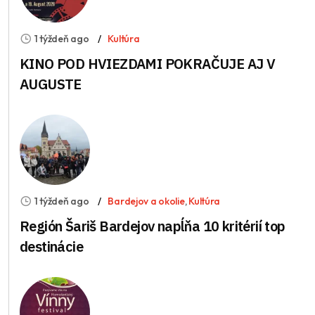
1 týždeň ago
Kultúra
KINO POD HVIEZDAMI POKRAČUJE AJ V
AUGUSTE
1 týždeň ago
Bardejov a okolie
,
Kultúra
Región Šariš Bardejov napĺňa 10 kritérií top
destinácie