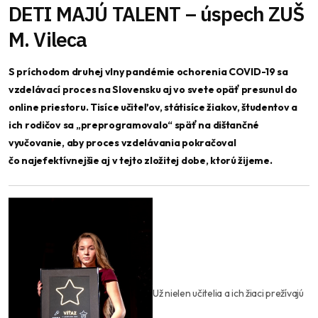
DETI MAJÚ TALENT – úspech ZUŠ
M. Vileca
S príchodom druhej vlny pandémie ochorenia COVID-19 sa
vzdelávací proces na Slovensku aj vo svete opäť presunul do
online priestoru. Tisíce učiteľov, státisíce žiakov, študentov a
ich rodičov sa „preprogramovalo“ späť na dištančné
vyučovanie, aby proces vzdelávania pokračoval
čo najefektívnejšie aj v tejto zložitej dobe, ktorú žijeme.
Už nielen učitelia a ich žiaci prežívajú