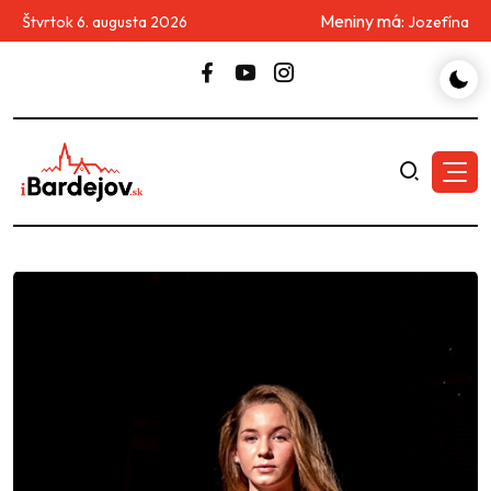
Meniny má:
Štvrtok 6. augusta 2026
Jozefína