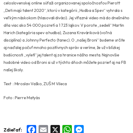
celoslovenskej online súťaži organizovanej spoločnosťou Pierott
„Deti majú talent 2020“, ktorú v kategórii „Hudba a Spev“ vyhrala s
veľkým náskokom (hlasovali diváci). Jej víťazné video má do dnešného
dňa viac ako 54 000 pozretí a 1 723 lajkov. V porote „sedeli“ Martin
Harich (kategória spev a hudba), Zuzana Kraváriková (voľná
disciplína) a Johnny Perfecto (tanec). O „našej Broni“ budeme určite
aj naďalej počuť mnoho pozitívnych správ a veríme, že už v blízkej
budúcnosti „vyletí“ jej talent aj za hranice nášho mesta. Najnovšie
hudobné video od Broni si už v týchto dňoch môžete pozrieť aj na FB
našej školy.
Text : Miroslav Vaško, ZUŠ M Vileca
Foto : Pierre Matyás
Zdieľať:
Facebook
Email
X
WhatsApp
Messenger