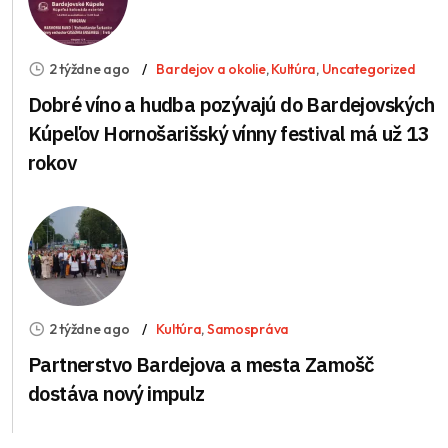
2 týždne ago
Bardejov a okolie
,
Kultúra
,
Uncategorized
Dobré víno a hudba pozývajú do Bardejovských
Kúpeľov Hornošarišský vínny festival má už 13
rokov
2 týždne ago
Kultúra
,
Samospráva
Partnerstvo Bardejova a mesta Zamošč
dostáva nový impulz