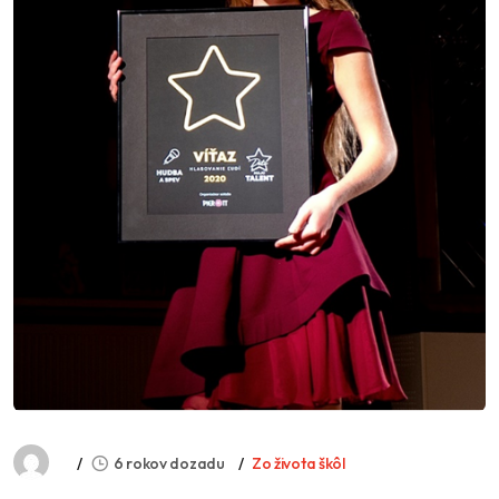
6 rokov dozadu
Zo života škôl