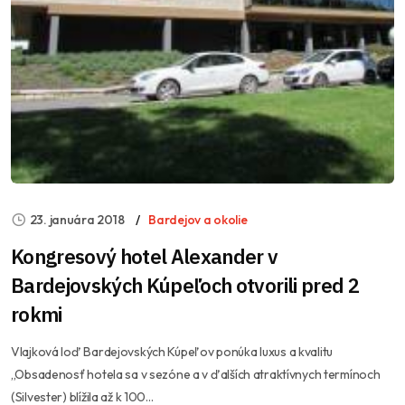
23. januára 2018
Bardejov a okolie
Kongresový hotel Alexander v
Bardejovských Kúpeľoch otvorili pred 2
rokmi
Vlajková loď Bardejovských Kúpeľov ponúka luxus a kvalitu
,,Obsadenosť hotela sa v sezóne a v ďalších atraktívnych termínoch
(Silvester) blížila až k 100...