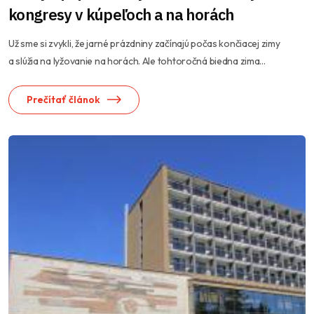
kongresy v kúpeľoch a na horách
Už sme si zvykli, že jarné prázdniny začínajú počas končiacej zimy
a slúžia na lyžovanie na horách. Ale tohtoročná biedna zima...
Prečítať článok