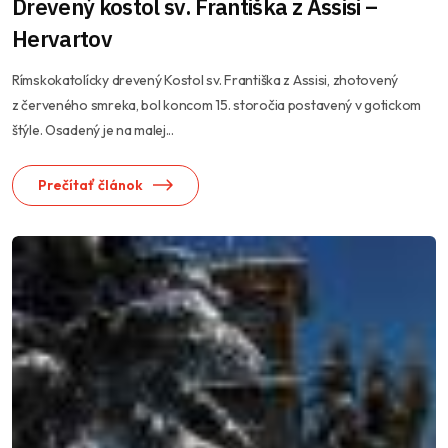
Drevený kostol sv. Františka z Assisi –
Hervartov
Rímskokatolícky drevený Kostol sv. Františka z Assisi, zhotovený
z červeného smreka, bol koncom 15. storočia postavený v gotickom
štýle. Osadený je na malej...
Prečítať článok