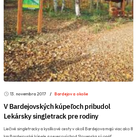
13. novembra 2017
Bardejov a okolie
V Bardejovských kúpeľoch pribudol
Lekársky singletrack pre rodiny
Liečivé singletracky a kyslíkové cesty v okolí Bardejova majú viac ako 8
km Bardejovské kúpele a severovýchod Slovenska sú opäť