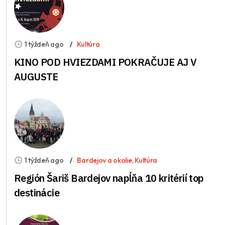
1 týždeň ago
Kultúra
KINO POD HVIEZDAMI POKRAČUJE AJ V
AUGUSTE
1 týždeň ago
Bardejov a okolie
,
Kultúra
Región Šariš Bardejov napĺňa 10 kritérií top
destinácie