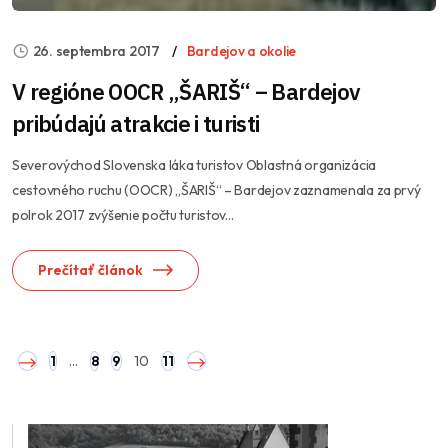
26. septembra 2017
Bardejov a okolie
V regióne OOCR „ŠARIŠ“ – Bardejov
pribúdajú atrakcie i turisti
Severovýchod Slovenska láka turistov Oblastná organizácia
cestovného ruchu (OOCR) „ŠARIŠ“ – Bardejov zaznamenala za prvý
polrok 2017 zvýšenie počtu turistov...
Prečítať článok
1
…
8
9
10
11