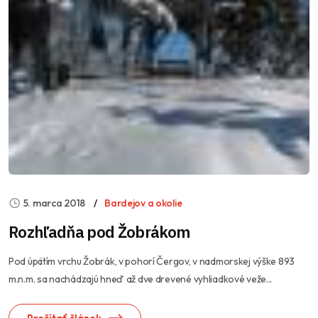
5. marca 2018
Bardejov a okolie
Rozhľadňa pod Žobrákom
Pod úpätím vrchu Žobrák, v pohorí Čergov, v nadmorskej výške 893
m.n.m. sa nachádzajú hneď až dve drevené vyhliadkové veže...