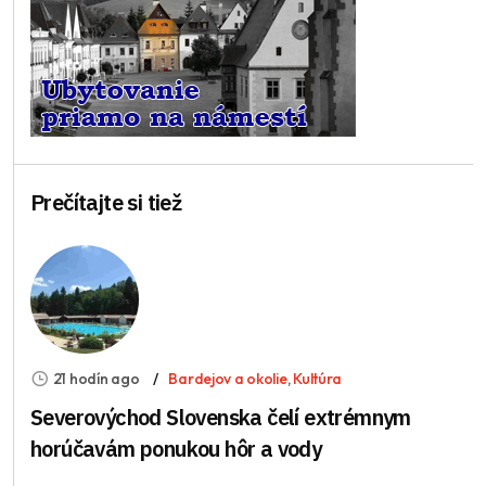
Prečítajte si tiež
21 hodín ago
Bardejov a okolie
,
Kultúra
Severovýchod Slovenska čelí extrémnym
horúčavám ponukou hôr a vody