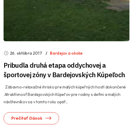
26. októbra 2017
Bardejov a okolie
Pribudla druhá etapa oddychovej a
športovej zóny v Bardejovských Kúpeľoch
Zábavno-relaxačné ihrisko pre malých kúpeľných hostí dokončené
Atraktívnosť Bardejovských Kúpeľov pre rodiny s deťmi a malých
návštevníkov sa v tomto roku opäť...
Prečítať článok