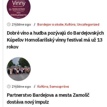
2 týždne ago
Bardejov a okolie
,
Kultúra
,
Uncategorized
Dobré víno a hudba pozývajú do Bardejovských
Kúpeľov Hornošarišský vínny festival má už 13
rokov
2 týždne ago
Kultúra
,
Samospráva
Partnerstvo Bardejova a mesta Zamošč
dostáva nový impulz