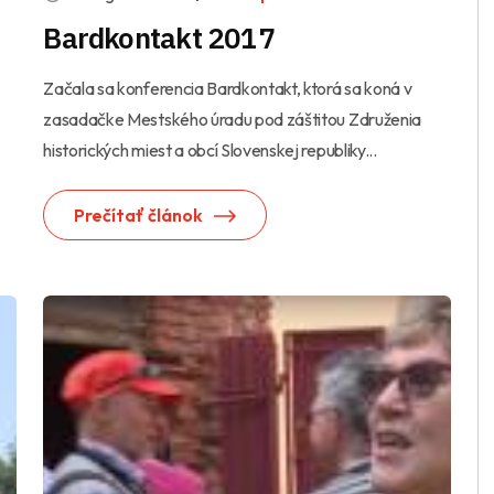
Bardkontakt 2017
Začala sa konferencia Bardkontakt, ktorá sa koná v
zasadačke Mestského úradu pod záštitou Združenia
historických miest a obcí Slovenskej republiky...
Prečítať článok