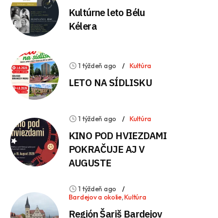
Kultúrne leto Bélu
Kélera
1 týždeň ago
Kultúra
LETO NA SÍDLISKU
1 týždeň ago
Kultúra
KINO POD HVIEZDAMI
POKRAČUJE AJ V
AUGUSTE
1 týždeň ago
Bardejov a okolie
,
Kultúra
Región Šariš Bardejov