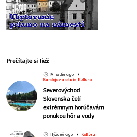
Prečítajte si tiež
19 hodín ago
Bardejov a okolie
,
Kultúra
Severovýchod
Slovenska čelí
extrémnym horúčavám
ponukou hôr a vody
1 týždeň ago
Kultúra