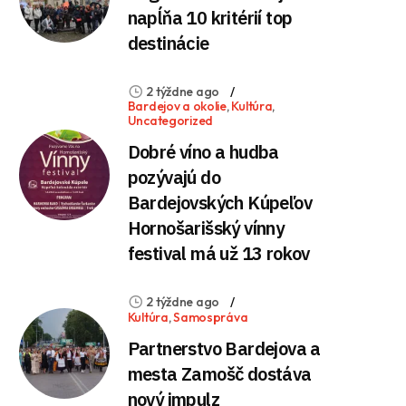
napĺňa 10 kritérií top
destinácie
2 týždne ago
Bardejov a okolie
,
Kultúra
,
Uncategorized
Dobré víno a hudba
pozývajú do
Bardejovských Kúpeľov
Hornošarišský vínny
festival má už 13 rokov
2 týždne ago
Kultúra
,
Samospráva
Partnerstvo Bardejova a
mesta Zamošč dostáva
nový impulz