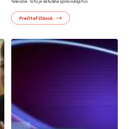
televízie. Toto je aktuálne spravodajstvo:
Prečítať článok