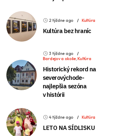
2 týždne ago
Kultúra
Kultúra bez hraníc
3 týždne ago
Bardejov a okolie
,
Kultúra
Historický rekord na
severovýchode-
najlepšia sezóna
v histórii
4 týždne ago
Kultúra
LETO NA SÍDLISKU