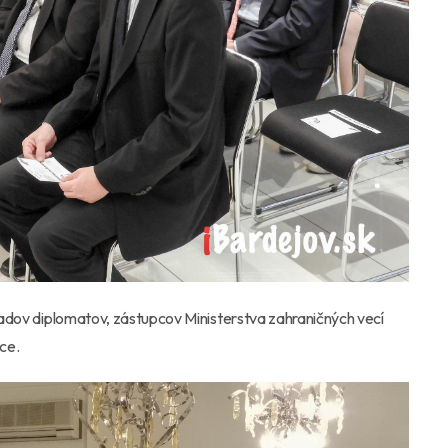
 radov diplomatov, zástupcov Ministerstva zahraničných vecí
áce.