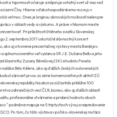
kosti a tajomnosti očaruje a inšpiruje ostatný svet už viac než
 na území Číny. Hlavne vďaka hospodárskemu rozvoju v
ická veľmoc. Dnes je krajinou obrovských možností nielen pre
luprácu v oblasti vedy a výskumu. A práve v hlavnom meste
rezentovať. Pri príležitosti štátneho sviatku Slovenskej
ngu 2. septembra 2017 uskutočnil slávnostný koncert
, ako aj otvorenie prezentačnej výstavy mesta Bardejov.
ho a splnomocneného veľvyslanca SR J.E. Dušana Bellu a jeho
ní klaviristky Zuzany Bérešovej (SK) a huslistu Pavela
rodáka Bélu Kélera , ako aj ďalších českých a slovenských
a bol zároveň prvou zo série komemoratívnych aktivít ZÚ
ovenskej republiky.Na akcii sa zúčastnilo približne 100
stva zahraničných vecí ČĽR, biznisu, ako aj ďalších oblastí
valitu, profesionálne stvárnenie a pridanú hodnotu oboch
sco “ podrobne mapuje na 5 triptychoch vývoj a napredovanie
CO. Po tom, čo táto výstava v poľsko-slovenskej mutácii