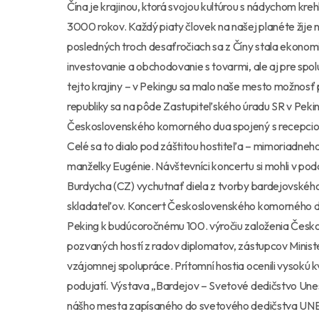
Čína je krajinou, ktorá svojou kultúrou s nádychom kreh
3000 rokov. Každý piaty človek na našej planéte žije
posledných troch desaťročiach sa z Číny stala ekonom
investovanie a obchodovanie s tovarmi, ale aj pre spo
tejto krajiny – v Pekingu sa malo naše mesto možnosť p
republiky sa na pôde Zastupiteľského úradu SR v Peki
Československého komorného dua spojený s recepciou
Celé sa to dialo pod záštitou hostiteľa – mimoriadne
manželky Eugénie. Návštevníci koncertu si mohli v poda
Burdycha (CZ) vychutnať diela z tvorby bardejovského 
skladateľov. Koncert Československého komorného du
Peking k budúcoročnému 100. výročiu založenia Českosl
pozvaných hostí z radov diplomatov, zástupcov Minister
vzájomnej spolupráce. Prítomní hostia ocenili vysokú k
podujatí. Výstava „Bardejov – Svetové dedičstvo Une
nášho mesta zapísaného do svetového dedičstva UNES