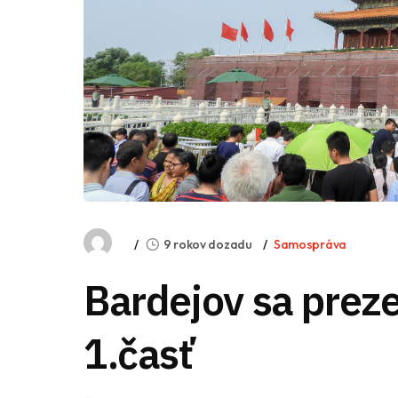
9 rokov dozadu
Samospráva
Bardejov sa prez
1.časť