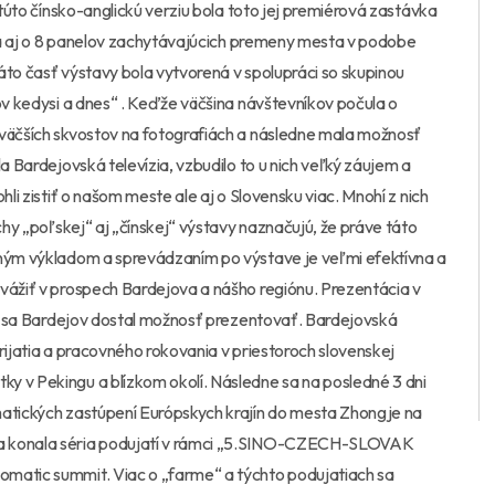
 túto čínsko-anglickú verziu bola toto jej premiérová zastávka
rená aj o 8 panelov zachytávajúcich premeny mesta v podobe
Táto časť výstavy bola vytvorená v spolupráci so skupinou
ov kedysi a dnes“ . Keďže väčšina návštevníkov počula o
jväčších skvostov na fotografiách a následne mala možnosť
a Bardejovská televízia, vzbudilo to u nich veľký záujem a
hli zistiť o našom meste ale aj o Slovensku viac. Mnohí z nich
chy „poľskej“ aj „čínskej“ výstavy naznačujú, že práve táto
bným výkladom a sprevádzaním po výstave je veľmi efektívna a
avážiť v prospech Bardejova a nášho regiónu. Prezentácia v
rej sa Bardejov dostal možnosť prezentovať. Bardejovská
rijatia a pracovného rokovania v priestoroch slovenskej
y v Pekingu a blízkom okolí. Následne sa na posledné 3 dni
matických zastúpení Európskych krajín do mesta Zhongje na
sa konala séria podujatí v rámci „5.SINO-CZECH-SLOVAK
omatic summit. Viac o „farme“ a týchto podujatiach sa