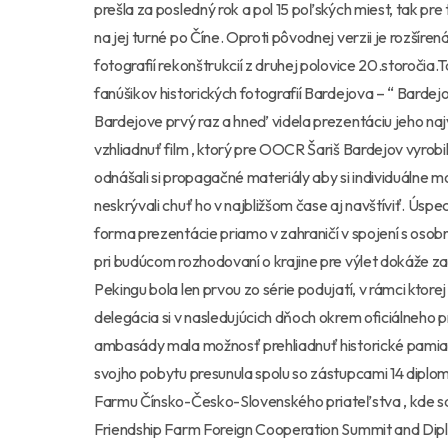
prešla za posledný rok a pol 15 poľských miest, tak pre
na jej turné po Číne. Oproti pôvodnej verzii je rozší
fotografií rekonštrukcií z druhej polovice 20.storočia.
fanúšikov historických fotografií Bardejova – “ Bardej
Bardejove prvý raz a hneď videla prezentáciu jeho na
vzhliadnuť film , ktorý pre OOCR Šariš Bardejov vyrobil
odnášali si propagačné materiály aby si individuálne mo
neskrývali chuť ho v najbližšom čase aj navštíviť. Úspe
forma prezentácie priamo v zahraničí v spojení s oso
pri budúcom rozhodovaní o krajine pre výlet dokáže z
Pekingu bola len prvou zo série podujatí, v rámci kto
delegácia si v nasledujúcich dňoch okrem oficiálneho p
ambasády mala možnosť prehliadnuť historické pamiatk
svojho pobytu presunula spolu so zástupcami 14 diplo
Farmu Čínsko-Česko-Slovenského priateľstva , kde 
Friendship Farm Foreign Cooperation Summit and Dipl