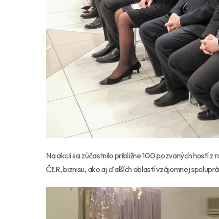
Na akcii sa zúčastnilo približne 100 pozvaných hostí z
ČĽR, biznisu, ako aj ďalších oblastí vzájomnej spolupr