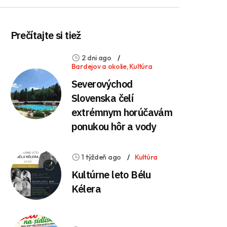
Prečítajte si tiež
2 dni ago
Bardejov a okolie
,
Kultúra
Severovýchod
Slovenska čelí
extrémnym horúčavám
ponukou hôr a vody
1 týždeň ago
Kultúra
Kultúrne leto Bélu
Kélera