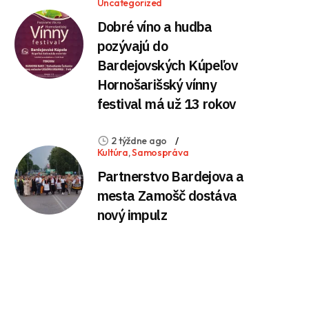
Uncategorized
Dobré víno a hudba
pozývajú do
Bardejovských Kúpeľov
Hornošarišský vínny
festival má už 13 rokov
2 týždne ago
Kultúra
,
Samospráva
Partnerstvo Bardejova a
mesta Zamošč dostáva
nový impulz