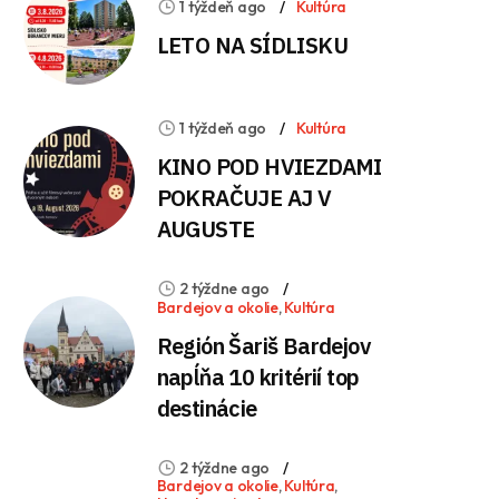
1 týždeň ago
Kultúra
LETO NA SÍDLISKU
1 týždeň ago
Kultúra
KINO POD HVIEZDAMI
POKRAČUJE AJ V
AUGUSTE
2 týždne ago
Bardejov a okolie
,
Kultúra
Región Šariš Bardejov
napĺňa 10 kritérií top
destinácie
2 týždne ago
Bardejov a okolie
,
Kultúra
,