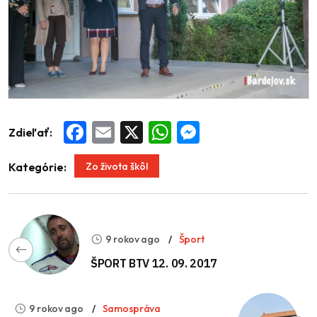
Zdieľať:
Facebook
Email
X
WhatsApp
Messenger
Zo života škôl
Kategórie:
9 rokov ago
Šport
ŠPORT BTV 12. 09. 2017
9 rokov ago
Samospráva