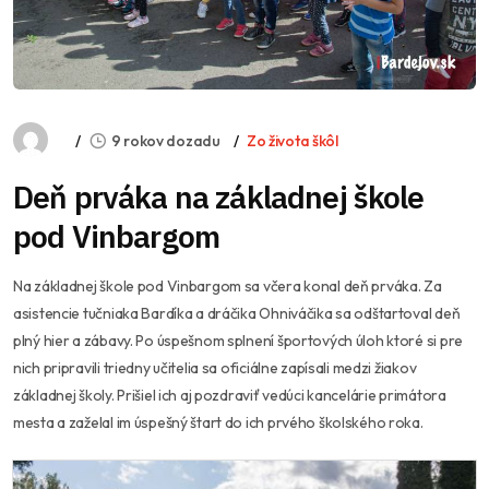
9 rokov dozadu
Zo života škôl
Deň prváka na základnej škole
pod Vinbargom
Na základnej škole pod Vinbargom sa včera konal deň prváka. Za
asistencie tučniaka Bardíka a dráčika Ohniváčika sa odštartoval deň
plný hier a zábavy. Po úspešnom splnení športových úloh ktoré si pre
nich pripravili triedny učitelia sa oficiálne zapísali medzi žiakov
základnej školy. Prišiel ich aj pozdraviť vedúci kancelárie primátora
mesta a zaželal im úspešný štart do ich prvého školského roka.