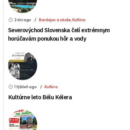
2 dni ago
Bardejov a okolie
,
Kultúra
Severovýchod Slovenska čelí extrémnym
horúčavám ponukou hôr a vody
1 týždeň ago
Kultúra
Kultúrne leto Bélu Kélera