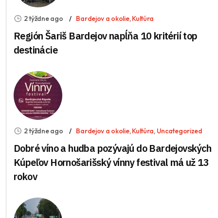
2 týždne ago
Bardejov a okolie
,
Kultúra
Región Šariš Bardejov napĺňa 10 kritérií top
destinácie
2 týždne ago
Bardejov a okolie
,
Kultúra
,
Uncategorized
Dobré víno a hudba pozývajú do Bardejovských
Kúpeľov Hornošarišský vínny festival má už 13
rokov