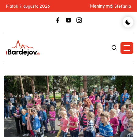
Meniny má:
Piatok 7. augusta 2026
Štefánia