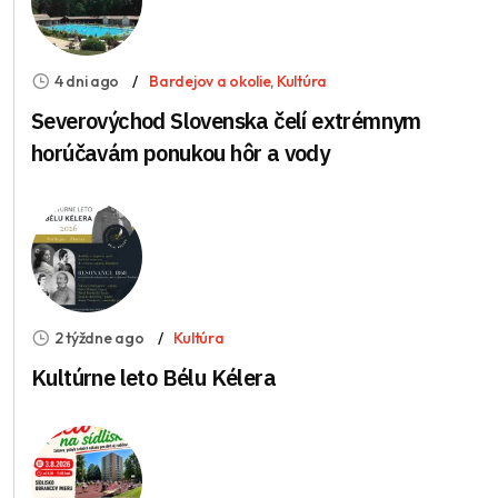
4 dni ago
Bardejov a okolie
,
Kultúra
Severovýchod Slovenska čelí extrémnym
horúčavám ponukou hôr a vody
2 týždne ago
Kultúra
Kultúrne leto Bélu Kélera