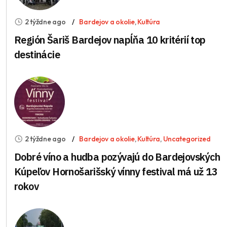
2 týždne ago
Bardejov a okolie
,
Kultúra
Región Šariš Bardejov napĺňa 10 kritérií top
destinácie
2 týždne ago
Bardejov a okolie
,
Kultúra
,
Uncategorized
Dobré víno a hudba pozývajú do Bardejovských
Kúpeľov Hornošarišský vínny festival má už 13
rokov