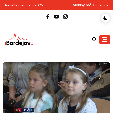
Meniny má:
Nedeľa 9. augusta 2026
Ľubomíra