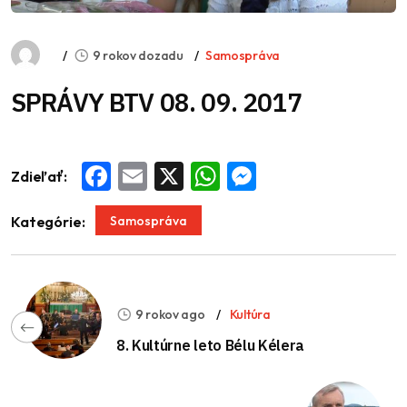
9 rokov dozadu
Samospráva
SPRÁVY BTV 08. 09. 2017
Zdieľať:
Facebook
Email
X
WhatsApp
Messenger
Samospráva
Kategórie:
9 rokov ago
Kultúra
8. Kultúrne leto Bélu Kélera