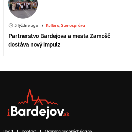
3 týždne ago
Kultúra
,
Samospráva
Partnerstvo Bardejova a mesta Zamošč
dostáva nový impulz
Úvod
Kontakt
Ochrana osobných údajov