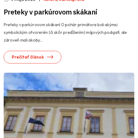
Preteky v parkúrovom skákaní
Preteky v parkúrovom skákaní O pohár primátora boli akýmsi
symbolickým otvorením (či skôr predĺžením) májových podujatí, ale
zároveň mali akoby...
Prečítať článok