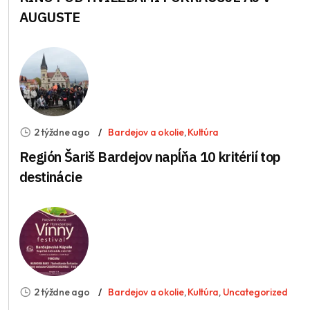
AUGUSTE
2 týždne ago
Bardejov a okolie
,
Kultúra
Región Šariš Bardejov napĺňa 10 kritérií top
destinácie
2 týždne ago
Bardejov a okolie
,
Kultúra
,
Uncategorized