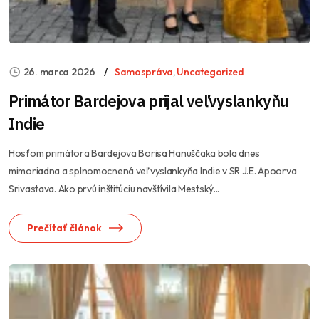
26. marca 2026
Samospráva
,
Uncategorized
Primátor Bardejova prijal veľvyslankyňu
Indie
Hosťom primátora Bardejova Borisa Hanuščaka bola dnes
mimoriadna a splnomocnená veľvyslankyňa Indie v SR J.E. Apoorva
Srivastava. Ako prvú inštitúciu navštívila Mestský...
Prečítať článok