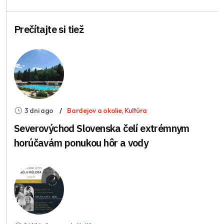
Prečítajte si tiež
3 dni ago
Bardejov a okolie
,
Kultúra
Severovýchod Slovenska čelí extrémnym
horúčavám ponukou hôr a vody