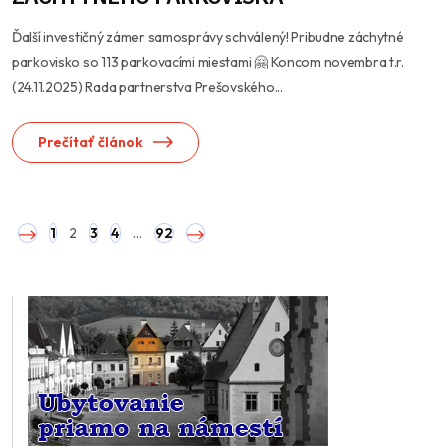
Ďalší investičný zámer samosprávy schválený! Pribudne záchytné
parkovisko so 113 parkovacími miestami 🤗 Koncom novembra t.r.
(24.11.2025) Rada partnerstva Prešovského...
Prečítať článok
1
2
3
4
…
92