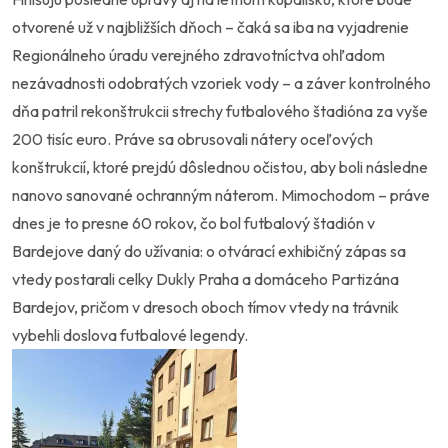
otvorené už v najbližších dňoch – čaká sa iba na vyjadrenie
Regionálneho úradu verejného zdravotníctva ohľadom
nezávadnosti odobratých vzoriek vody – a záver kontrolného
dňa patril rekonštrukcii strechy futbalového štadióna za vyše
200 tisíc euro. Práve sa obrusovali nátery oceľových
konštrukcií, ktoré prejdú dôslednou očistou, aby boli následne
nanovo sanované ochranným náterom. Mimochodom – práve
dnes je to presne 60 rokov, čo bol futbalový štadión v
Bardejove daný do užívania: o otvárací exhibičný zápas sa
vtedy postarali celky Dukly Praha a domáceho Partizána
Bardejov, pričom v dresoch oboch tímov vtedy na trávnik
vybehli doslova futbalové legendy.