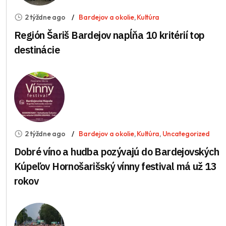
2 týždne ago
Bardejov a okolie
,
Kultúra
Región Šariš Bardejov napĺňa 10 kritérií top
destinácie
2 týždne ago
Bardejov a okolie
,
Kultúra
,
Uncategorized
Dobré víno a hudba pozývajú do Bardejovských
Kúpeľov Hornošarišský vínny festival má už 13
rokov