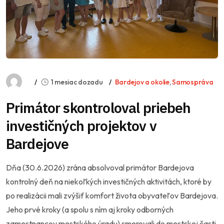
1 mesiac dozadu
Bardejov a okolie
,
Samospráva
Primátor skontroloval priebeh
investičných projektov v
Bardejove
Dňa (30.6.2026) zrána absolvoval primátor Bardejova
kontrolný deň na niekoľkých investičných aktivitách, ktoré by
po realizácii mali zvýšiť komfort života obyvateľov Bardejova.
Jeho prvé kroky (a spolu s ním aj kroky odborných
zamestnancov mestského úradu) smerovali do mestskej časti