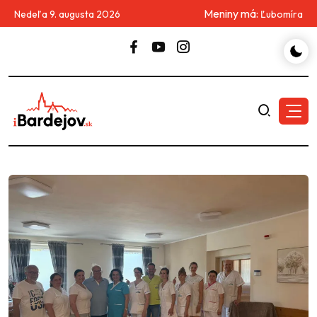
Meniny má:
Nedeľa 9. augusta 2026
Ľubomíra