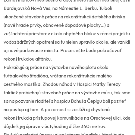
Bardejovská Nová Ves, na Námestie L. Berku. Tu boli
ukončené stavebné práce na rekonštrukcii detského ihriska
(nové hracie prvky, obnovené dopadové plochy…) a
zušľachtení priestorov okolo obytného bloku: v rámci projektu
vodozádržných opatrení sa tu nielen upravilo okolie, ale vznikli
aj nové parkovacie miesta. Proces ešte bude pokračovať
rekonštrukciou altánku.
Pokračujú aj práce na výstavbe nového plotu okolo
futbalového štadióna, vrátane rekonštrukcie malého
cestného mostíka. Zhodou náhod v Hospici Matky Terezy
taktiež prebiehajú stavebné práce na výstavbe múru, tak sme
sa na pozvanie riaditeľa hospicu Bohuša Čepigu boli pozrieť
na postup aj tam. A pozornosť si zaslúži aj chystaná
rekonštrukcia prístupovej komunikácie na Orechovej ulici, kde
dôjde k jej úprave v úctyhodnej dĺžke 340 metrov.
Finišujú posledné úpravy aj na letnom kúpalisku, ktoré bude