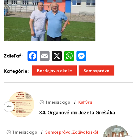
Zdieľať:
Facebook
Email
X
WhatsApp
Messenger
Bardejov a okolie
Samospráva
Kategórie:
1 mesiac ago
Kultúra
34. Organové dni Jozefa Grešáka
1 mesiac ago
Samospráva
,
Zo života škôl