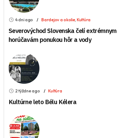
4 dni ago
Bardejov a okolie
,
Kultúra
Severovýchod Slovenska čelí extrémnym
horúčavám ponukou hôr a vody
2 týždne ago
Kultúra
Kultúrne leto Bélu Kélera