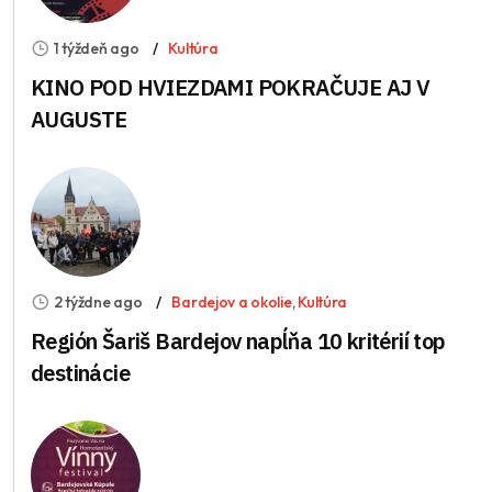
1 týždeň ago
Kultúra
KINO POD HVIEZDAMI POKRAČUJE AJ V
AUGUSTE
2 týždne ago
Bardejov a okolie
,
Kultúra
Región Šariš Bardejov napĺňa 10 kritérií top
destinácie