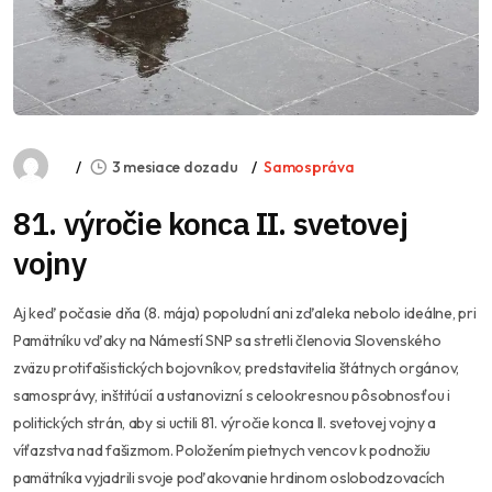
3 mesiace dozadu
Samospráva
81. výročie konca II. svetovej
vojny
Aj keď počasie dňa (8. mája) popoludní ani zďaleka nebolo ideálne, pri
Pamätníku vďaky na Námestí SNP sa stretli členovia Slovenského
zväzu protifašistických bojovníkov, predstavitelia štátnych orgánov,
samosprávy, inštitúcií a ustanovizní s celookresnou pôsobnosťou i
politických strán, aby si uctili 81. výročie konca II. svetovej vojny a
víťazstva nad fašizmom. Položením pietnych vencov k podnožiu
pamätníka vyjadrili svoje poďakovanie hrdinom oslobodzovacích