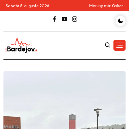
Meniny má:
Sobota 8. augusta 2026
Oskar