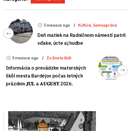
3 mesiace ago
Kultúra
,
Samospráva
Deň matiek na Radničnom námestí patril
vďake, úcte aj hudbe
3 mesiace ago
Zo života škôl
Informácia o prevádzke materských
škôl mesta Bardejov počas letných
prázdnin 𝐉𝐔́𝐋 a 𝐀𝐔𝐆𝐔𝐒𝐓 2026.