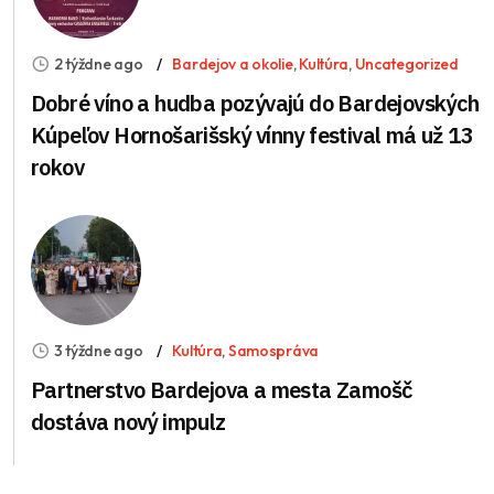
2 týždne ago
Bardejov a okolie
,
Kultúra
,
Uncategorized
Dobré víno a hudba pozývajú do Bardejovských
Kúpeľov Hornošarišský vínny festival má už 13
rokov
3 týždne ago
Kultúra
,
Samospráva
Partnerstvo Bardejova a mesta Zamošč
dostáva nový impulz