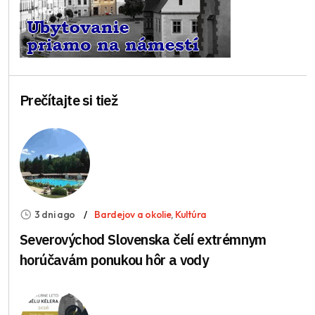
Prečítajte si tiež
3 dni ago
Bardejov a okolie
,
Kultúra
Severovýchod Slovenska čelí extrémnym
horúčavám ponukou hôr a vody