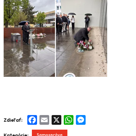
Zdieľať:
Facebook
Email
X
WhatsApp
Messenger
Samospráva
Kategórie: