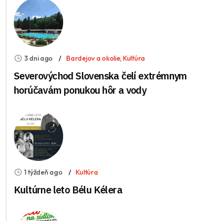
3 dni ago
Bardejov a okolie
,
Kultúra
Severovýchod Slovenska čelí extrémnym
horúčavám ponukou hôr a vody
1 týždeň ago
Kultúra
Kultúrne leto Bélu Kélera