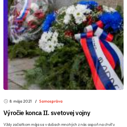
8. mája 2021
Samospráva
Výročie konca II. svetovej vojny
Vždy začiatkom mája sa v dušiach mnohých z nás aspoň na chvíľu