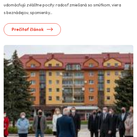
udomácňujú zvláštne pocity: radosť zmiešaná so smútkom, viera
s beznádejou, spomienky...
Prečítať článok