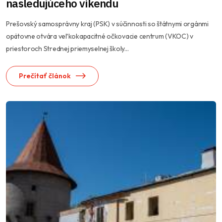
nasledujúceho víkendu
Prešovský samosprávny kraj (PSK) v súčinnosti so štátnymi orgánmi
opätovne otvára veľkokapacitné očkovacie centrum (VKOC) v
priestoroch Strednej priemyselnej školy...
Prečítať článok