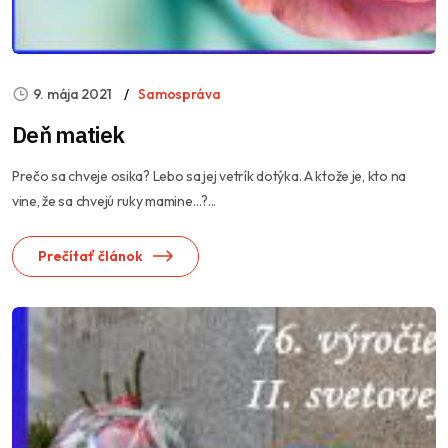
9. mája 2021
Samospráva
Deň matiek
Prečo sa chveje osika? Lebo sa jej vetrík dotýka. A ktože je, kto na
vine, že sa chvejú ruky mamine…?...
Prečítať článok