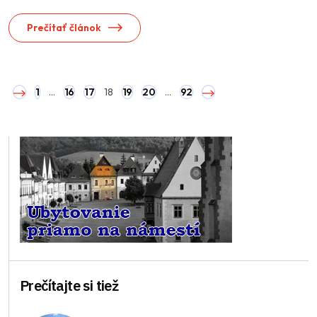
Prečítať článok
1
…
16
17
18
19
20
…
92
Prečítajte si tiež