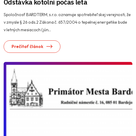
Odstávka kotolní počas leta
Spoločnosť BARDTERM, s.r.o. oznamuje spotrebiteľskej verejnosti, že
v zmysle § 26 ods.2 Zákona č. 657/2004 o tepelnej energetike bude
v letných mesiacoch (jún...
Prečítať článok