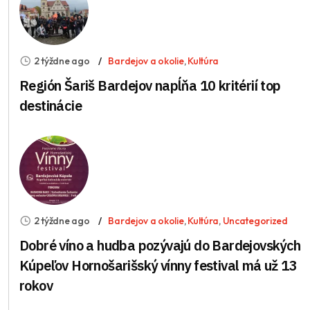
2 týždne ago
Bardejov a okolie
,
Kultúra
Región Šariš Bardejov napĺňa 10 kritérií top
destinácie
2 týždne ago
Bardejov a okolie
,
Kultúra
,
Uncategorized
Dobré víno a hudba pozývajú do Bardejovských
Kúpeľov Hornošarišský vínny festival má už 13
rokov