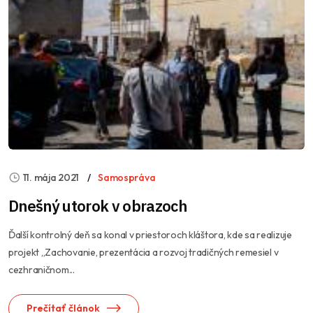
11. mája 2021
Samospráva
Dnešný utorok v obrazoch
Ďalší kontrolný deň sa konal v priestoroch kláštora, kde sa realizuje
projekt „Zachovanie, prezentácia a rozvoj tradičných remesiel v
cezhraničnom...
Prečítať článok