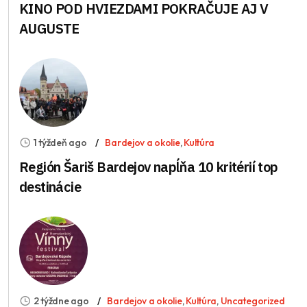
KINO POD HVIEZDAMI POKRAČUJE AJ V
AUGUSTE
1 týždeň ago
Bardejov a okolie
,
Kultúra
Región Šariš Bardejov napĺňa 10 kritérií top
destinácie
2 týždne ago
Bardejov a okolie
,
Kultúra
,
Uncategorized