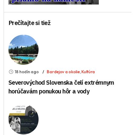
Prečítajte si tiež
18 hodín ago
Bardejov a okolie
,
Kultúra
Severovýchod Slovenska čelí extrémnym
horúčavám ponukou hôr a vody