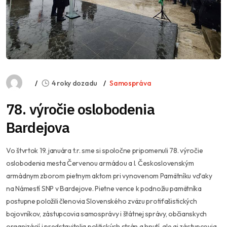
4 roky dozadu
Samospráva
78. výročie oslobodenia
Bardejova
Vo štvrtok 19. januára t.r. sme si spoločne pripomenuli 78. výročie
oslobodenia mesta Červenou armádou a I. Československým
armádnym zborom pietnym aktom pri vynovenom Pamätníku vďaky
na Námestí SNP v Bardejove. Pietne vence k podnožiu pamätníka
postupne položili členovia Slovenského zväzu protifašistických
bojovníkov, zástupcovia samosprávy i štátnej správy, občianskych
organizácií i predstavitelia politických strán a hnutí, ale aj zástupcovia