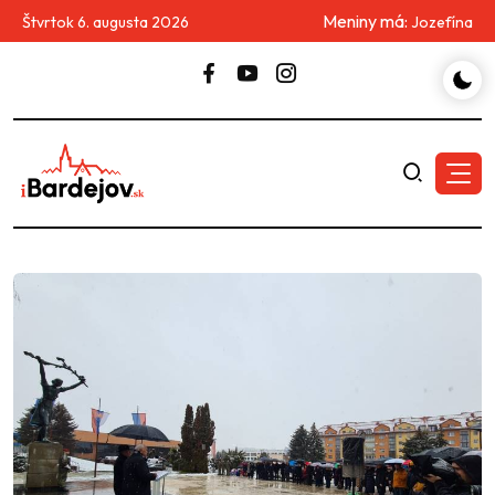
Meniny má:
Štvrtok 6. augusta 2026
Jozefína