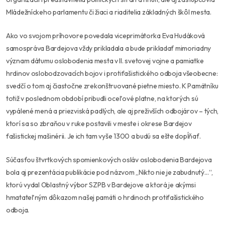
Mládežníckeho parlamentu či žiaci a riaditelia základných škôl mesta.
Ako vo svojom príhovore povedala viceprimátorka Eva Hudáková
samospráva Bardejova vždy prikladala a bude prikladať mimoriadny
význam dátumu oslobodenia mesta v II. svetovej vojne a pamiatke
hrdinov oslobodzovacích bojov i protifašistického odboja všeobecne:
svedčí o tom aj čiastočne zrekonštruované pietne miesto. K Pamätníku
totiž v poslednom období pribudli oceľové platne, na ktorých sú
vypálené mená a priezviská padlých, ale aj preživších odbojárov – tých,
ktorí sa so zbraňou v ruke postavili v meste i okrese Bardejov
fašistickej mašinérii. Je ich tam vyše 1300 a budú sa ešte dopĺňať.
Súčasťou štvrtkových spomienkových osláv oslobodenia Bardejova
bola aj prezentácia publikácie pod názvom „Nikto nie je zabudnutý…“,
ktorú vydal Oblastný výbor SZPB v Bardejove a ktorá je akýmsi
hmatateľným dôkazom našej pamäti o hrdinoch protifašistického
odboja.