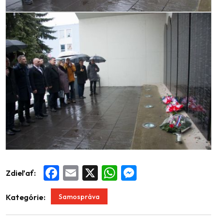
Zdieľať:
Facebook
Email
X
WhatsApp
Messenger
Samospráva
Kategórie: