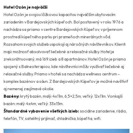
Hotel Ozón je najväčší
Hotel Ozón je svojou lôžkovou kapacitou najväčším ubytovacím
zariadením v Bardejovských kúpeľoch. Bol postavený v roku 1976 a
nachádza sa priamo v centre Bardejovských Kúpeľov, v príjemnom
prostredí kúpeľného parku pri prameňoch minerálnych vôd.
Rozsahom svojich služieb uspokojí aj náročných návštevníkov. Klienti
majú možnosť absolvovať liečebné a relaxačné služby. Hotel je
zrekonštruovaný, má 169 izieb a 8 apartmánov. Hotel Ozón je priamo
spojený s Balneoterapiou, kde návštevníci môžu využívať liečebné aj
relaxačné služby. Priamo v hoteli sa nachádza wellness centrum –
komplex bazénov a sáun. Z Bardejovských Kúpeľov je možné navštíviť
aj nemenej zaujímavé okolie.
Bazény:
krytý bazén, malý: 4x11m, 6,5×2,5m, veľký: 12x11m. Vonkajší
bazén: malý: 4x4m, veľký: 33x15m.
Štandardné vybavenie všetkých izieb:
sociálne zariadenie, rádio,
telefón, TV, satelitný prijímač, chladnička, kúpeľňa, wifi.