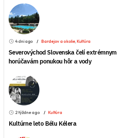
4 dni ago
Bardejov a okolie
,
Kultúra
Severovýchod Slovenska čelí extrémnym
horúčavám ponukou hôr a vody
2 týždne ago
Kultúra
Kultúrne leto Bélu Kélera