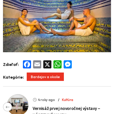
Zdieľať:
Facebook
Email
X
WhatsApp
Messenger
Bardejov a okolie
Kategórie:
4 roky ago
Kultúra
Vernisáž prvej novoročnej výstavy –