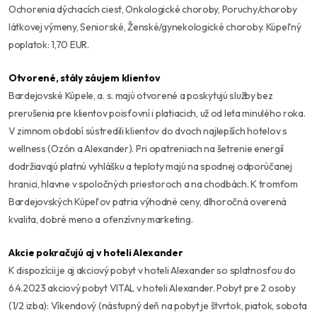
Ochorenia dýchacích ciest, Onkologické choroby, Poruchy/choroby
látkovej výmeny, Seniorské, Ženské/gynekologické choroby. Kúpeľný
poplatok: 1,70 EUR.
Otvorené, stály záujem klientov
Bardejovské Kúpele, a. s. majú otvorené a poskytujú služby bez
prerušenia pre klientov poisťovní i platiacich, už od leta minulého roka.
V zimnom období sústredili klientov do dvoch najlepších hotelov s
wellness (Ozón a Alexander). Pri opatreniach na šetrenie energií
dodržiavajú platnú vyhlášku a teploty majú na spodnej odporúčanej
hranici, hlavne v spoločných priestoroch a na chodbách. K tromfom
Bardejovských Kúpeľov patria výhodné ceny, dlhoročná overená
kvalita, dobré meno a ofenzívny marketing.
Akcie pokračujú aj v hoteli Alexander
K dispozícii je aj akciový pobyt v hoteli Alexander so splatnosťou do
6.4.2023 akciový pobyt VITAL v hoteli Alexander. Pobyt pre 2 osoby
(1/2 izba): Víkendový (nástupný deň na pobyt je štvrtok, piatok, sobota