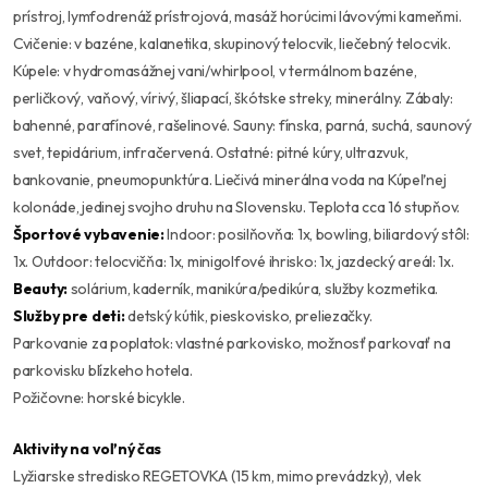
prístroj, lymfodrenáž prístrojová, masáž horúcimi lávovými kameňmi.
Cvičenie: v bazéne, kalanetika, skupinový telocvik, liečebný telocvik.
Kúpele: v hydromasážnej vani/whirlpool, v termálnom bazéne,
perličkový, vaňový, vírivý, šliapací, škótske streky, minerálny. Zábaly:
bahenné, parafínové, rašelinové. Sauny: fínska, parná, suchá, saunový
svet, tepidárium, infračervená. Ostatné: pitné kúry, ultrazvuk,
bankovanie, pneumopunktúra. Liečivá minerálna voda na Kúpeľnej
kolonáde, jedinej svojho druhu na Slovensku. Teplota cca 16 stupňov.
Športové vybavenie:
Indoor: posilňovňa: 1x, bowling, biliardový stôl:
1x. Outdoor: telocvičňa: 1x, minigolfové ihrisko: 1x, jazdecký areál: 1x.
Beauty:
solárium, kaderník, manikúra/pedikúra, služby kozmetika.
Služby pre deti:
detský kútik, pieskovisko, preliezačky.
Parkovanie za poplatok: vlastné parkovisko, možnosť parkovať na
parkovisku blízkeho hotela.
Požičovne: horské bicykle.
Aktivity na voľný čas
Lyžiarske stredisko REGETOVKA (15 km, mimo prevádzky), vlek