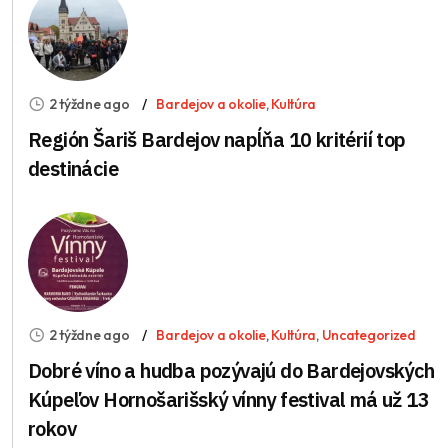
2 týždne ago
Bardejov a okolie
,
Kultúra
Región Šariš Bardejov napĺňa 10 kritérií top
destinácie
2 týždne ago
Bardejov a okolie
,
Kultúra
,
Uncategorized
Dobré víno a hudba pozývajú do Bardejovských
Kúpeľov Hornošarišský vínny festival má už 13
rokov