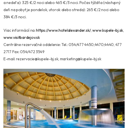
a nedeľa): 325 €/2 noci alebo 465 €/3 noci. Počas týždňa (nástupný
deň na pobyt je pondelok, utorok alebo streda): 265 €/2 noci alebo
384 €/3 noci.
Viac informácií na:
https://www.hotelalexander.sk/
,
www.kupele-bj.sk
,
www.visitbardejov.sk
Centrálne rezervačné oddelenie: Tel.: 054/477 4450,4470,4440, 477
2717 Fax: 054/472 3549
E-mail: rezervacie@kupele-bj.sk, marketing@kupele-bj.sk