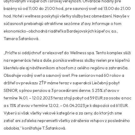
ubytovaným v kúpeľoch i širokej verejnosti. Otváracie hodiny pre
bazény sú od 11.00 do 21.00 hod., pre saunový svet od 13.00 do 21.00
hod. Hotel i wellness poskytujú všetky služby bez obmedzení. Navyše v
súčasnosti prebiehajú atraktívne sezónne zľavy. Informuje o tom
ekonomicko-obchodná riaditeľka Bardejovských kúpeľov, a.s.,
Tamara Šatanková.
,,Príďte si oddýchnuť a relaxovať do Wellness spa. Tento komplex slúži
na regeneráciu tela a duše, ponúka wellness služby nielen pre kúpeľnú
klientelu ale aj návštevníkom a hosťom z celého regiónu a zahraničia.
Obsahuje vodný svet a saunový svet. Pre seniorov nad 60 rokov a
držiteľov preukazu ZŤP máme teraz v superakcii Liečebný pobyt
SENIOR, s plnou penziou a 3 procedúrami denne. S 25% zľavou v
termíne 14.01. – 12.02.2023 teraz stojí pobyt od 59 EUR za osobu a noc
a s 15% zľavou v termíne 12.02. – 06.04.2023 je k dispozícii od 61 EUR.
Vyberú si však všetky vekové kategórie a za ceny, do ktorých sme
zatiaľ ani zďaleka nepremietli všetky zdraženia vstupov z posledného
obdobia,“ konštatuje T.Šatanková.