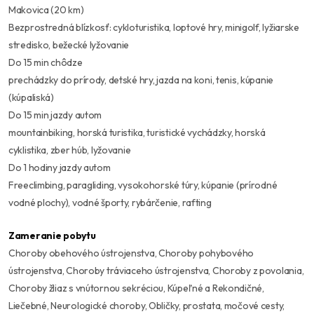
Makovica (20 km)
Bezprostredná blízkosť: cykloturistika, loptové hry, minigolf, lyžiarske
stredisko, bežecké lyžovanie
Do 15 min chôdze
prechádzky do prírody, detské hry, jazda na koni, tenis, kúpanie
(kúpaliská)
Do 15 min jazdy autom
mountainbiking, horská turistika, turistické vychádzky, horská
cyklistika, zber húb, lyžovanie
Do 1 hodiny jazdy autom
Freeclimbing, paragliding, vysokohorské túry, kúpanie (prírodné
vodné plochy), vodné športy, rybárčenie, rafting
Zameranie pobytu
Choroby obehového ústrojenstva, Choroby pohybového
ústrojenstva, Choroby tráviaceho ústrojenstva, Choroby z povolania,
Choroby žliaz s vnútornou sekréciou, Kúpeľné a Rekondičné,
Liečebné, Neurologické choroby, Obličky, prostata, močové cesty,