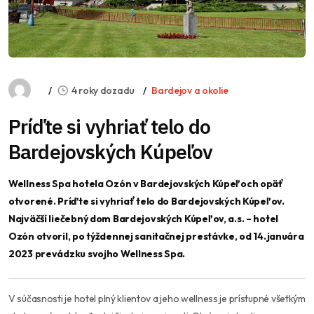
4 roky dozadu
Bardejov a okolie
Príďte si vyhriať telo do
Bardejovských Kúpeľov
Wellness Spa hotela Ozón v Bardejovských Kúpeľoch opäť
otvorené. Príďte si vyhriať telo do Bardejovských Kúpeľov.
Najväčší liečebný dom Bardejovských Kúpeľov, a.s. – hotel
Ozón otvoril, po týždennej sanitačnej prestávke, od 14.januára
2023 prevádzku svojho Wellness Spa.
V súčasnosti je hotel plný klientov a jeho wellness je prístupné všetkým