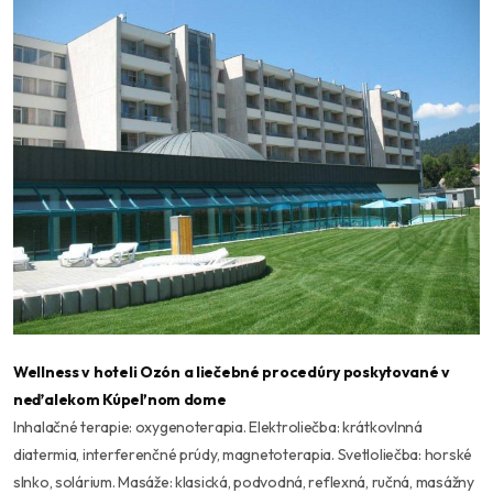
Wellness v hoteli Ozón a liečebné procedúry poskytované v
neďalekom Kúpeľnom dome
Inhalačné terapie: oxygenoterapia. Elektroliečba: krátkovlnná
diatermia, interferenčné prúdy, magnetoterapia. Svetloliečba: horské
slnko, solárium. Masáže: klasická, podvodná, reflexná, ručná, masážny