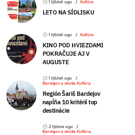
1 týždeň ago
Kultúra
LETO NA SÍDLISKU
1 týždeň ago
Kultúra
KINO POD HVIEZDAMI
POKRAČUJE AJ V
AUGUSTE
1 týždeň ago
Bardejov a okolie
,
Kultúra
Región Šariš Bardejov
napĺňa 10 kritérií top
destinácie
2 týždne ago
Bardejov a okolie
,
Kultúra
,