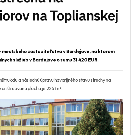
iorov na Toplianskej
ie mestského zastupiteľstva v Bardejove, na ktorom
lnych služieb v Bardejove o sumu 31 420 EUR.
onštrukciu a následnú úpravu havarijného stavu strechy na
rekonštruovaná plocha je 2261m².