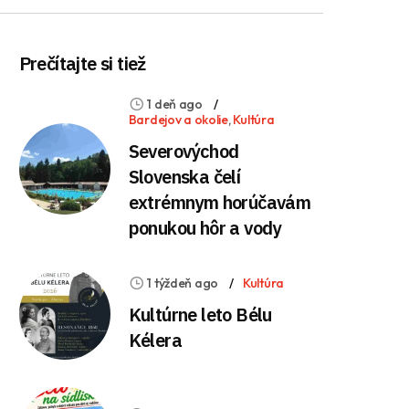
Prečítajte si tiež
1 deň ago
Bardejov a okolie
,
Kultúra
Severovýchod
Slovenska čelí
extrémnym horúčavám
ponukou hôr a vody
1 týždeň ago
Kultúra
Kultúrne leto Bélu
Kélera