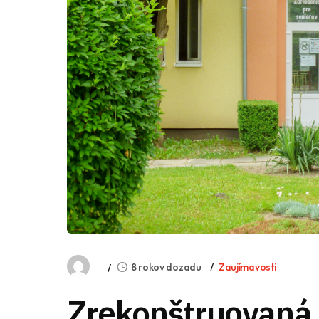
8 rokov dozadu
Zaujímavosti
Zrekonštruovaná 