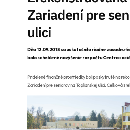
Zariadení pre sen
ulici
Dňa 12.09.2018 sa uskutočnilo riadne zasadnut
bolo schválené navýšenie rozpočtu Centra sociá
Pridelené finančné prostriedky boli poskytnuté na rek
Zariadení pre seniorov na Toplianskej ulici. Celková z