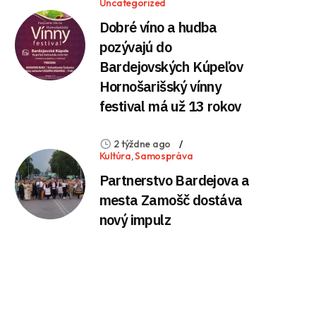
Uncategorized
Dobré víno a hudba
pozývajú do
Bardejovských Kúpeľov
Hornošarišský vínny
festival má už 13 rokov
2 týždne ago
Kultúra
,
Samospráva
Partnerstvo Bardejova a
mesta Zamošč dostáva
nový impulz