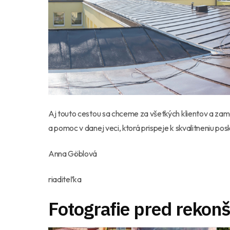
Aj touto cestou sa chceme za všetkých klientov a z
a pomoc v danej veci, ktorá prispeje k skvalitneniu po
Anna Göblová
riaditeľka
Fotografie pred rekonš