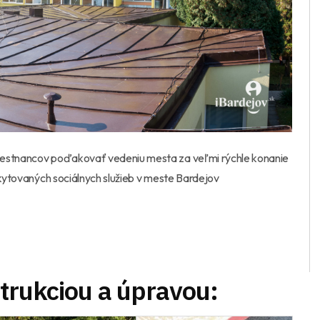
amestnancov poďakovať vedeniu mesta za veľmi rýchle konanie
skytovaných sociálnych služieb v meste Bardejov
trukciou a úpravou: