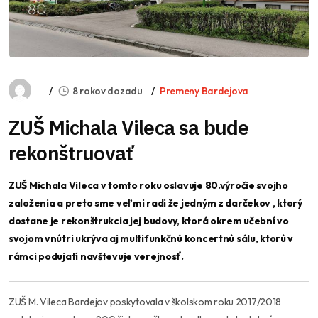
8 rokov dozadu
Premeny Bardejova
ZUŠ Michala Vileca sa bude
rekonštruovať
ZUŠ Michala Vileca v tomto roku oslavuje 80.výročie svojho
založenia a preto sme veľmi radi že jedným z darčekov , ktorý
dostane je rekonštrukcia jej budovy, ktorá okrem učební vo
svojom vnútri ukrýva aj multifunkčnú koncertnú sálu, ktorú v
rámci podujatí navštevuje verejnosť.
ZUŠ M. Vileca Bardejov poskytovala v školskom roku 2017/2018