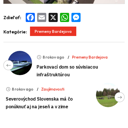
Zdieľať:
Facebook
Email
X
WhatsApp
Messenger
Premeny Bardejova
Kategórie:
8 rokov ago
Premeny Bardejova
Parkovací dom so súvisiacou
infraštruktúrou
8 rokov ago
Zaujímavosti
Severovýchod Slovenska má čo
ponúknuť aj na jeseň a v zime