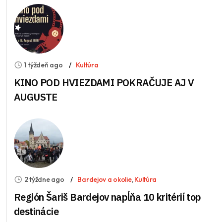
1 týždeň ago
Kultúra
KINO POD HVIEZDAMI POKRAČUJE AJ V
AUGUSTE
2 týždne ago
Bardejov a okolie
,
Kultúra
Región Šariš Bardejov napĺňa 10 kritérií top
destinácie