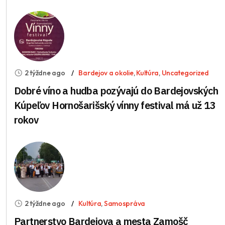
2 týždne ago
Bardejov a okolie
,
Kultúra
,
Uncategorized
Dobré víno a hudba pozývajú do Bardejovských
Kúpeľov Hornošarišský vínny festival má už 13
rokov
2 týždne ago
Kultúra
,
Samospráva
Partnerstvo Bardejova a mesta Zamošč