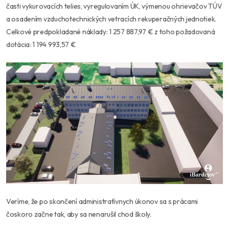
časti vykurovacích telies, vyregulovaním ÚK, výmenou ohrievačov TÚV
a osadením vzduchotechnických vetracích rekuperačných jednotiek.
Celkové predpokladané náklady: 1 257 887,97 € z toho požadovaná
dotácia: 1 194 993,57 €
Veríme, že po skončení administratívnych úkonov sa s prácami
čoskoro začne tak, aby sa nenarušil chod školy.