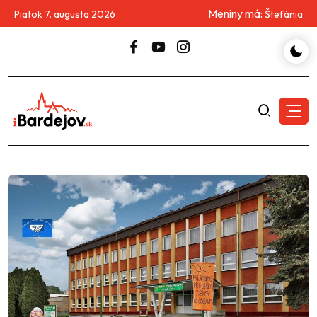
Meniny má:
Piatok 7. augusta 2026
Štefánia