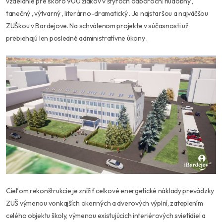
vzdelanie pre skoro 900 žiakov v štyroch odboroch: hudobný ,
tanečný , výtvarný , literárno-dramatický . Je najstaršou a najväčšou
ZUŠkou v
Bardejove. Na schválenom projekte v súčasnosti už
prebiehajú len posledné administratívne úkony .
Cieľom rekonštrukcie je znížiť celkové energetické náklady prevádzky
ZUŠ výmenou vonkajších okenných a dverových výplní, zateplením
celého objektu školy, výmenou existujúcich interiérových svietidiel a