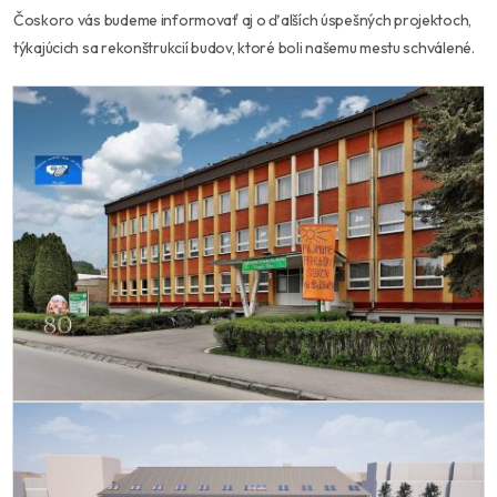
Čoskoro vás budeme informovať aj o ďalších úspešných projektoch,
týkajúcich sa rekonštrukcií budov, ktoré boli našemu mestu schválené.