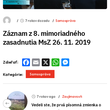
7 rokov dozadu
Samospráva
Záznam z 8. mimoriadného
zasadnutia MsZ 26. 11. 2019
Zdieľať:
Facebook
Email
X
WhatsApp
Messenger
Samospráva
Kategórie:
7 rokov ago
Zaujímavosti
Vedeli ste, že prvá písomná zmienka o