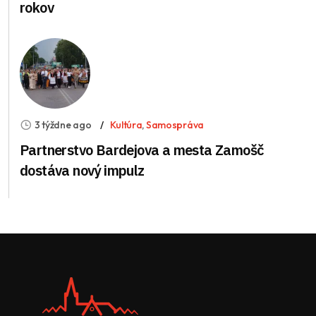
rokov
3 týždne ago
Kultúra
,
Samospráva
Partnerstvo Bardejova a mesta Zamošč
dostáva nový impulz