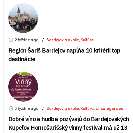
2 týždne ago
Bardejov a okolie
,
Kultúra
Región Šariš Bardejov napĺňa 10 kritérií top
destinácie
3 týždne ago
Bardejov a okolie
,
Kultúra
,
Uncategorized
Dobré víno a hudba pozývajú do Bardejovských
Kúpeľov Hornošarišský vínny festival má už 13