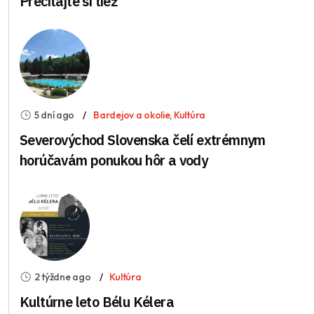
Prečítajte si tiež
5 dní ago
Bardejov a okolie
,
Kultúra
Severovýchod Slovenska čelí extrémnym
horúčavám ponukou hôr a vody
2 týždne ago
Kultúra
Kultúrne leto Bélu Kélera