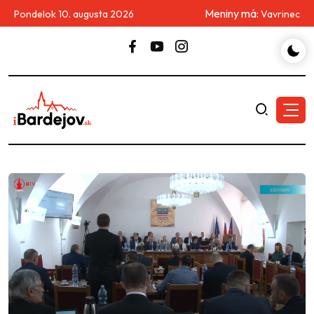
Meniny má:
Pondelok 10. augusta 2026
Vavrinec