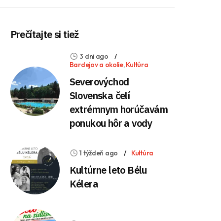
Prečítajte si tiež
3 dni ago
Bardejov a okolie
,
Kultúra
Severovýchod
Slovenska čelí
extrémnym horúčavám
ponukou hôr a vody
1 týždeň ago
Kultúra
Kultúrne leto Bélu
Kélera