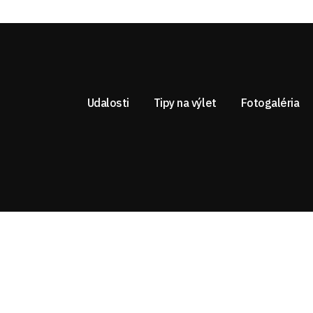
Udalosti
Tipy na výlet
Fotogaléria