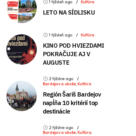
1 týždeň ago
Kultúra
LETO NA SÍDLISKU
1 týždeň ago
Kultúra
KINO POD HVIEZDAMI
POKRAČUJE AJ V
AUGUSTE
2 týždne ago
Bardejov a okolie
,
Kultúra
Región Šariš Bardejov
napĺňa 10 kritérií top
destinácie
2 týždne ago
Bardejov a okolie
,
Kultúra
,