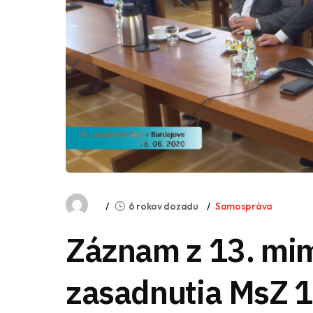
6 rokov dozadu
Samospráva
Záznam z 13. mi
zasadnutia MsZ 1