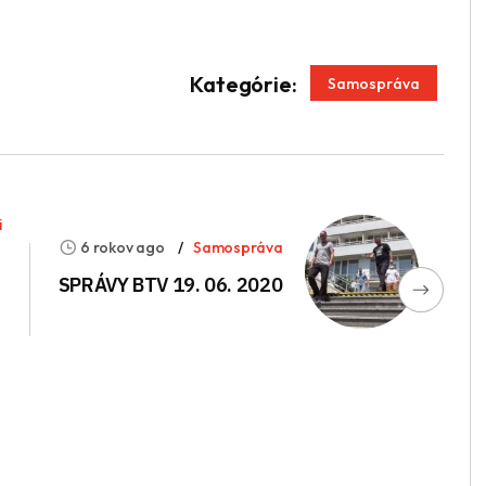
App
enger
Kategórie:
Samospráva
i
6 rokov ago
Samospráva
SPRÁVY BTV 19. 06. 2020