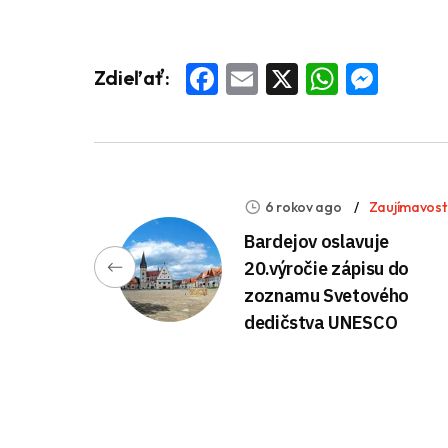
Facebook
Email
X
Whats
Mess
Zdieľať:
6 rokov ago
Zaujímavost
Bardejov oslavuje
20.výročie zápisu do
zoznamu Svetového
dedičstva UNESCO