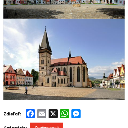
Zdieľať:
Facebook
Email
X
WhatsApp
Messenger
Zaujímavosti
Kategórie: