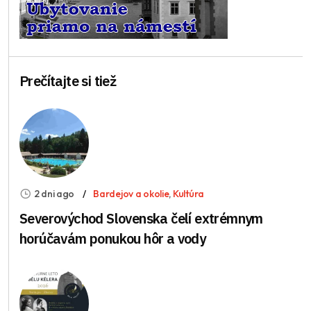
Prečítajte si tiež
2 dni ago
Bardejov a okolie
,
Kultúra
Severovýchod Slovenska čelí extrémnym
horúčavám ponukou hôr a vody