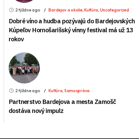
2 týždne ago
Bardejov a okolie
,
Kultúra
,
Uncategorized
Dobré víno a hudba pozývajú do Bardejovských
Kúpeľov Hornošarišský vínny festival má už 13
rokov
2 týždne ago
Kultúra
,
Samospráva
Partnerstvo Bardejova a mesta Zamošč
dostáva nový impulz