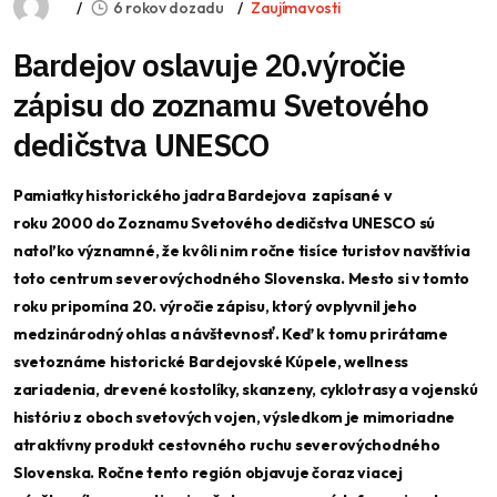
6 rokov dozadu
Zaujímavosti
Bardejov oslavuje 20.výročie
zápisu do zoznamu Svetového
dedičstva UNESCO
Pamiatky historického jadra Bardejova zapísané v
roku 2000 do Zoznamu Svetového dedičstva UNESCO sú
natoľko významné, že kvôli nim ročne tisíce turistov navštívia
toto centrum severovýchodného Slovenska. Mesto si v tomto
roku pripomína 20. výročie zápisu, ktorý ovplyvnil jeho
medzinárodný ohlas a návštevnosť. Keď k tomu prirátame
svetoznáme historické Bardejovské Kúpele, wellness
zariadenia, drevené kostolíky, skanzeny, cyklotrasy a vojenskú
históriu z oboch svetových vojen, výsledkom je mimoriadne
atraktívny produkt cestovného ruchu severovýchodného
Slovenska. Ročne tento región objavuje čoraz viacej