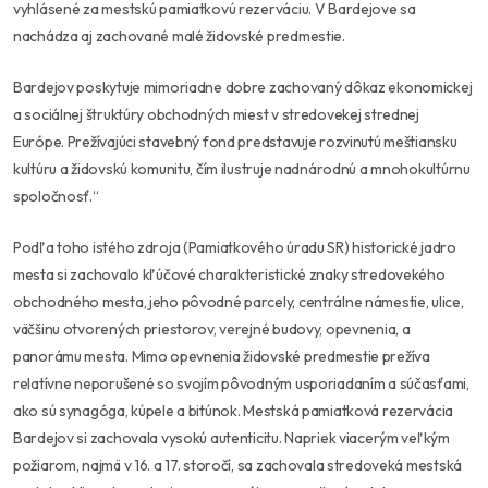
vyhlásené za mestskú pamiatkovú rezerváciu. V Bardejove sa
nachádza aj zachované malé židovské predmestie.
Bardejov poskytuje mimoriadne dobre zachovaný dôkaz ekonomickej
a sociálnej štruktúry obchodných miest v stredovekej strednej
Európe. Prežívajúci stavebný fond predstavuje rozvinutú meštiansku
kultúru a židovskú komunitu, čím ilustruje nadnárodnú a mnohokultúrnu
spoločnosť.“
Podľa toho istého zdroja (Pamiatkového úradu SR) historické jadro
mesta si zachovalo kľúčové charakteristické znaky stredovekého
obchodného mesta, jeho pôvodné parcely, centrálne námestie, ulice,
väčšinu otvorených priestorov, verejné budovy, opevnenia, a
panorámu mesta. Mimo opevnenia židovské predmestie prežíva
relatívne neporušené so svojím pôvodným usporiadaním a súčasťami,
ako sú synagóga, kúpele a bitúnok. Mestská pamiatková rezervácia
Bardejov si zachovala vysokú autenticitu. Napriek viacerým veľkým
požiarom, najmä v 16. a 17. storočí, sa zachovala stredoveká mestská