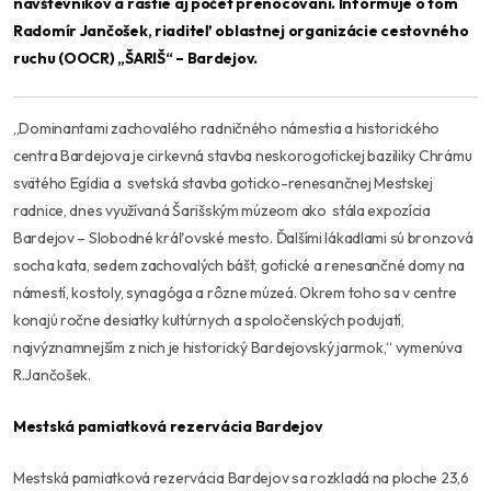
návštevníkov a rastie aj počet prenocovaní. Informuje o tom
Radomír Jančošek, riaditeľ oblastnej organizácie cestovného
ruchu (OOCR) „ŠARIŠ“ – Bardejov.
,,Dominantami zachovalého radničného námestia a historického
centra Bardejova je cirkevná stavba neskorogotickej baziliky Chrámu
svätého Egídia a svetská stavba goticko-renesančnej Mestskej
radnice, dnes využívaná Šarišským múzeom ako stála expozícia
Bardejov – Slobodné kráľovské mesto. Ďalšími lákadlami sú bronzová
socha kata, sedem zachovalých bášt, gotické a renesančné domy na
námestí, kostoly, synagóga a rôzne múzeá. Okrem toho sa v centre
konajú ročne desiatky kultúrnych a spoločenských podujatí,
najvýznamnejším z nich je historický Bardejovský jarmok,“
vymenúva
R.Jančošek.
Mestská pamiatková rezervácia Bardejov
Mestská pamiatková rezervácia Bardejov sa rozkladá na ploche 23,6