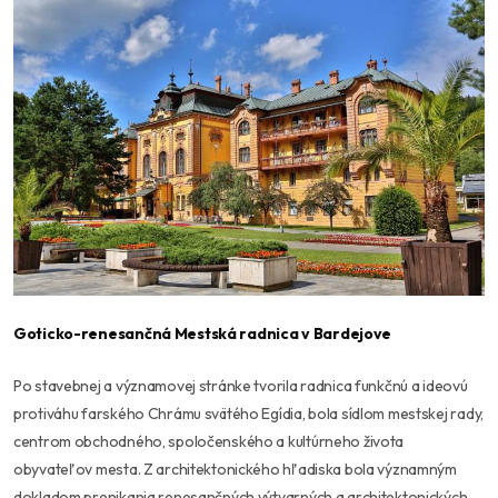
Goticko-renesančná Mestská radnica v Bardejove
Po stavebnej a významovej stránke tvorila radnica funkčnú a ideovú
protiváhu farského Chrámu svätého Egídia, bola sídlom mestskej rady,
centrom obchodného, spoločenského a kultúrneho života
obyvateľov mesta. Z architektonického hľadiska bola významným
dokladom prenikania renesančných výtvarných a architektonických