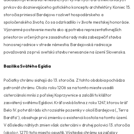
prvkov do doznievajúceho gotického konceptu architektúry. Koniec 15.
storočia priniesol Bardejovu rozkvet hospodárskeho a
spoločenského života, čo sa odzrkadlilo i v živote mestskej honorácie.
Významné postavenie mesta ako aj potreba reprezentatívnejších
priestorov určených pre zasadnutia rady mala zabezpečiť stavba
honosnej radnice v strede námestia. Bardejovská radnica je
považovaná za prvú svetskú stavbu renesancie na území Slovenska.
Bazilika Svätého Egídia
Počiatky chrámu siahajú do 13. storočia. Z tohto obdobia pochádza
patronát chrámu. Okolo roku 1206 sa na tomto mieste usadili
cisterciánski mnísi z poľskej Koprzywnice a založili tu kláštor
zasvätený svätému Egídiovi. Kráľovská listina z roku 1247, ktorou kráľ
Belo IV. potvrdil rádu ich rozsiahle pozemky v okolí Bardejova („Terra
Bardfa“), obsahuje prvú zmienku o existencii kostola na tomto území.
V dôsledku náhlych zmien však cisterciáni v druhej polovici 13. storočia
(okolo r. 1271) toto miesto opustili. Výstavba chrámu sa začala v