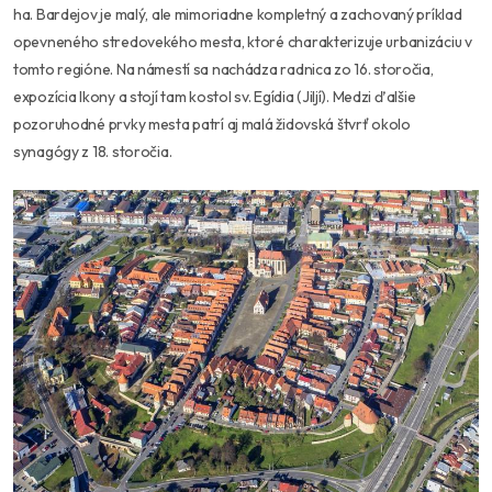
ha. Bardejov je malý, ale mimoriadne kompletný a zachovaný príklad
opevneného stredovekého mesta, ktoré charakterizuje urbanizáciu v
tomto regióne. Na námestí sa nachádza radnica zo 16. storočia,
expozícia Ikony a stojí tam kostol sv. Egídia (Jiljí). Medzi ďalšie
pozoruhodné prvky mesta patrí aj malá židovská štvrť okolo
synagógy z 18. storočia.