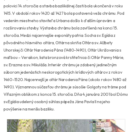
polovici 14. storočia a stavba bazilikálnej časti bola ukončená v roku
1415. V období rokov 1420 až 1427 bola postavená veža chrámu. Pod
vedením miestneho staviteľa Urbana došlo k ďalším úpravám a
rozširovaniu stavby. Výstavba chrámu bola zavŕšená na konci 15.
storočia. Medzi najcennejšie exponáty patria: Socha sv. Egídia z
pôvodného hlavného oltára, Oltárna skriňa Oltára sv. Alžbety
Uhorskej či Oltár Narodenia Pána (1480-1490), Oltár Ukrižovania s
maľbou – Veraikon, liata bronzová krstiteľnica či Oltár Panny Márie,
sv. Erazma a sv. Mikuláša. Interiér chrámu je zdobený jedinečným
súborom jedenástich neskorogotických krídlových oltárov z rokov
1460-1520. Najcennejší je oltár Narodenia Pána (okolo rokov 1480 až
1490). Významnou súčasťou chrámu je súsošie Golgoty na tráme pod
Víťazným oblúkom z konca 15. storočia. Dňa 4. januára 2001 bol Dómu
sv.Egídia udelený osobný súhlas pápeža Jána Pavla II na jeho
povýšenie na menšiu baziliku.