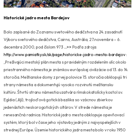
Historické jadro mesta Bardejov
Bolo zapísané do Zoznamu svetového dedičstva na 24. zasadnutí
Výboru svetového dedičstva, Cairns, Austrália, 27.novembra – 6.
decembra 2000, pod číslom 973
…>>
Podľa zdroja:
http://www.pamiatky.sk/sk/page/historicke-jadro-mesta-bardejov
:
,,Prežívajúci mestský plán mesta s pravidelným rozdelením ulíc okolo
priestranného námestia je známkou európskej civilizácie od 13. do 14.
storočia. Meštianske domy z prvej polovice 15. storočia obklopujú tri
strany námestia a dokumentujú vysoko rozvinutú meštiansku
kultúru. Štvrtú stranu námestia uzatvára rímskokatolícky kostol sv.
Egídia (Jiljí), trojloďová gotická bazilika so vzácnou zbierkou
jedenástich neskorogotických oltárov. V strede námestia je
renesančná radnica. Historické jadro mesta obklopuje opevňovací
systém, ktorý bol v čase jeho výstavby jedným z najvyspelejších v
strednej Európe. Územie historického jadra mesta bolo v roku 1950