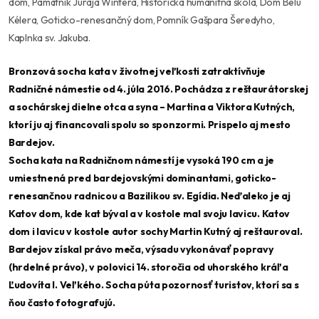
dom, Pamätník Juraja Wintera, Historická humanitná škola, Dom Bélu
Kélera, Goticko-renesančný dom, Pomník Gašpara Šeredyho,
Kaplnka sv. Jakuba.
Bronzová socha kata v životnej veľkosti zatraktívňuje
Radničné námestie od 4. júla 2016. Pochádza z reštaurátorskej
a sochárskej dielne otca a syna – Martina a Viktora Kutných,
ktorí ju aj financovali spolu so sponzormi. Prispelo aj mesto
Bardejov.
Socha kata na Radničnom námestí je vysoká 190 cm a je
umiestnená pred bardejovskými dominantami, goticko-
renesančnou radnicou a Bazilikou sv. Egídia. Neďaleko je aj
Katov dom, kde kat býval a v kostole mal svoju lavicu. Katov
dom i lavicu v kostole autor sochy Martin Kutný aj reštauroval.
Bardejov získal právo meča, výsadu vykonávať popravy
(hrdelné právo), v polovici 14. storočia od uhorského kráľa
Ľudovíta I. Veľkého. Socha púta pozornosť turistov, ktorí sa s
ňou často fotografujú.