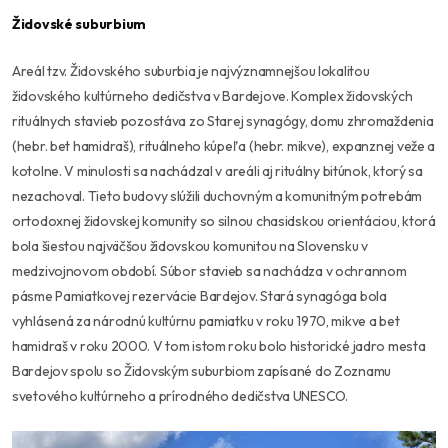
Židovské suburbium
Areál tzv. Židovského suburbia je najvýznamnejšou lokalitou
židovského kultúrneho dedičstva v Bardejove. Komplex židovských
rituálnych stavieb pozostáva zo Starej synagógy, domu zhromaždenia
(hebr. bet hamidraš), rituálneho kúpeľa (hebr. mikve), expanznej veže a
kotolne. V minulosti sa nachádzal v areáli aj rituálny bitúnok, ktorý sa
nezachoval. Tieto budovy slúžili duchovným a komunitným potrebám
ortodoxnej židovskej komunity so silnou chasidskou orientáciou, ktorá
bola šiestou najväčšou židovskou komunitou na Slovensku v
medzivojnovom období. Súbor stavieb sa nachádza v ochrannom
pásme Pamiatkovej rezervácie Bardejov. Stará synagóga bola
vyhlásená za národnú kultúrnu pamiatku v roku 1970, mikve a bet
hamidraš v roku 2000. V tom istom roku bolo historické jadro mesta
Bardejov spolu so Židovským suburbiom zapísané do Zoznamu
svetového kultúrneho a prírodného dedičstva UNESCO.