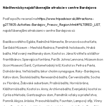
Návštevnícky najobľúbenejšie atrakcie v centre Bardejova
Podľa počtu recenzií na
https://www.tripadvisor.sk/Attractions-
g277805-Activities-Bardejov_Presov_Region.html#FILTERED_LIST
,
najobľúbenejšími atrakciami v centre Bardejova sú:
Bazilika svätého Egídia, Radničné Námestie, Bronzová socha Kata,
Šarišské Múzeum – Mestská Radnica, Pamätník holokaustu, Hrubá
bašta, Maľovaný meštiansky dom, Kostol sv. Jána Krstiteľa a kláštor
františkánov, Spievajúca fontána, Parčík Johna Lennona, Múzeum ikon
(Icon Museum) Šariš, Cyrilometodský kríž, Kostol sv. Petra a Pavla,
Dolná brána, Veľká bašta, bikur cholim synagogue, Ruky- Bardejova,
Katov dom, Školská bašta, Renesančná bašta, Červená bašta, Socha
sv. Floriána, Židovské suburbium, Prašná bašta, Horná brána,
Kláštorná bašta, Kostol sv. Anny, Archívna bašta, Evanjelický kostol sv.
Cyrila a Metoda, Gantzaughov dom, Pamätník vďaky a priateľstva,
Pomník Alojza Jiráska, Pravouhlá bašta, Fountain, Lampový stĺp, Vínny