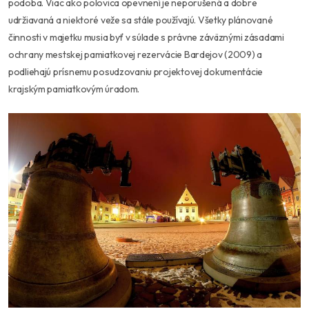
podoba. Viac ako polovica opevnení je neporušená a dobre
udržiavaná a niektoré veže sa stále používajú. Všetky plánované
činnosti v majetku musia byť v súlade s právne záväznými zásadami
ochrany mestskej pamiatkovej rezervácie Bardejov (2009) a
podliehajú prísnemu posudzovaniu projektovej dokumentácie
krajským pamiatkovým úradom.