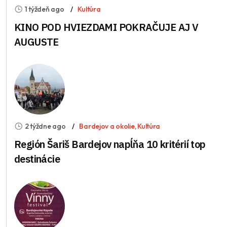
1 týždeň ago
Kultúra
KINO POD HVIEZDAMI POKRAČUJE AJ V
AUGUSTE
2 týždne ago
Bardejov a okolie
,
Kultúra
Región Šariš Bardejov napĺňa 10 kritérií top
destinácie