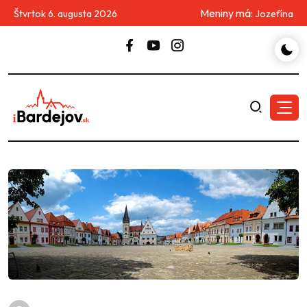
Meniny má:
Štvrtok 6. augusta 2026
Jozefína