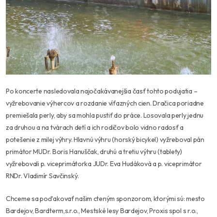
Po koncerte nasledovala najočakávanejšia časť tohto podujatia –
vyžrebovanie výhercov a rozdanie víťazných cien. Dračica poriadne
premiešala perly, aby sa mohla pustiť do práce. Losovala perly jednu
za druhou a na tvárach detí a ich rodičov bolo vidno radosť a
potešenie z milej výhry. Hlavnú výhru (horský bicykel) vyžreboval pán
primátor MUDr. Boris Hanuščak, druhú a tretiu výhru (tablety)
vyžrebovali p. viceprimátorka JUDr. Eva Hudáková a p. viceprimátor
RNDr. Vladimír Savčinský.
Chceme sa poďakovať našim cteným sponzorom, ktorými sú: mesto
Bardejov, Bardterm,s.r.o., Mestské lesy Bardejov, Proxis spol s r.o.,