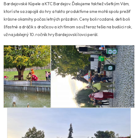
Bardejovské Kúpele a KTC Bardejov. Ďakujeme taktiež všetkým Vám,
ktorí ste sa zapojili do hry a takto produktívne sme mohli spolu prežiť
krásne okamihy počas letných prázdnin. Ceny boli rozdané, deti boli
šťastné a dráčik s dračicou a ich tímom sa už teraz tešia na budúci rok,
už na jubilejný 10. ročník hry Bardejovskí lovci perál.