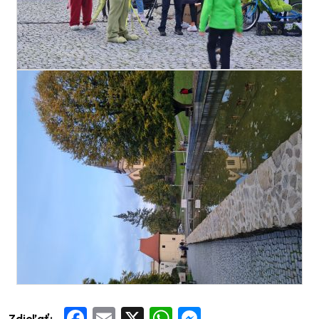
Zdieľať:
Facebook
Email
X
WhatsApp
Messenger