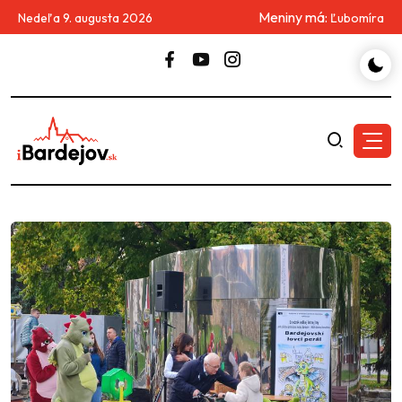
Meniny má:
Nedeľa 9. augusta 2026
Ľubomíra