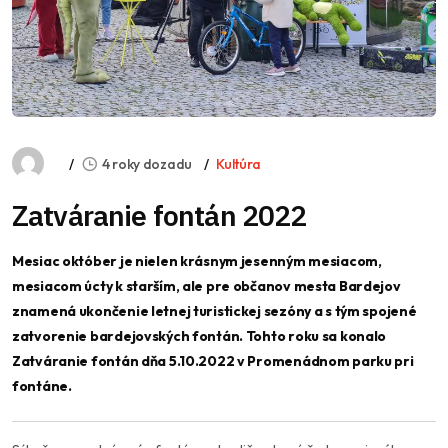
4 roky dozadu
Kultúra
Zatváranie fontán 2022
Mesiac október je nielen krásnym jesenným mesiacom,
mesiacom úcty k starším, ale pre občanov mesta Bardejov
znamená ukončenie letnej turistickej sezóny a s tým spojené
zatvorenie bardejovských fontán. Tohto roku sa konalo
Zatváranie fontán dňa 5.10.2022 v Promenádnom parku pri
fontáne.