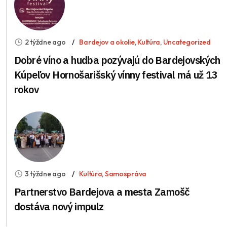
2 týždne ago
Bardejov a okolie
,
Kultúra
,
Uncategorized
Dobré víno a hudba pozývajú do Bardejovských
Kúpeľov Hornošarišský vínny festival má už 13
rokov
3 týždne ago
Kultúra
,
Samospráva
Partnerstvo Bardejova a mesta Zamošč
dostáva nový impulz