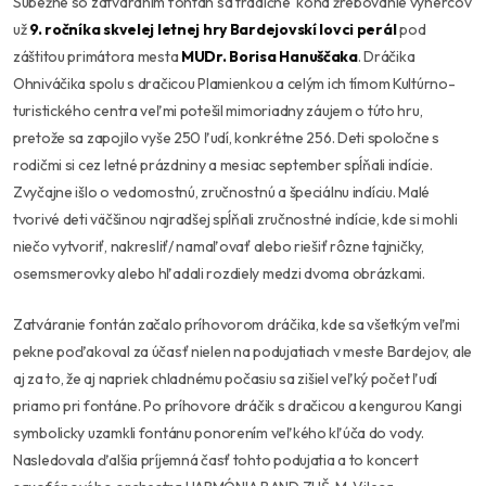
Súbežne so zatváraním fontán sa tradične koná žrebovanie výhercov
už
9. ročníka skvelej letnej hry Bardejovskí lovci perál
pod
záštitou primátora mesta
MUDr. Borisa Hanuščaka
. Dráčika
Ohniváčika spolu s dračicou Plamienkou a celým ich tímom Kultúrno-
turistického centra veľmi potešil mimoriadny záujem o túto hru,
pretože sa zapojilo vyše 250 ľudí, konkrétne 256. Deti spoločne s
rodičmi si cez letné prázdniny a mesiac september spĺňali indície.
Zvyčajne išlo o vedomostnú, zručnostnú a špeciálnu indíciu. Malé
tvorivé deti väčšinou najradšej spĺňali zručnostné indície, kde si mohli
niečo vytvoriť, nakresliť/ namaľovať alebo riešiť rôzne tajničky,
osemsmerovky alebo hľadali rozdiely medzi dvoma obrázkami.
Zatváranie fontán začalo príhovorom dráčika, kde sa všetkým veľmi
pekne poďakoval za účasť nielen na podujatiach v meste Bardejov, ale
aj za to, že aj napriek chladnému počasiu sa zišiel veľký počet ľudí
priamo pri fontáne. Po príhovore dráčik s dračicou a kengurou Kangi
symbolicky uzamkli fontánu ponorením veľkého kľúča do vody.
Nasledovala ďalšia príjemná časť tohto podujatia a to koncert