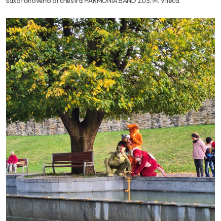
saxofónového orchestra HARMÓNIA BAND ZUŠ. M. Vileca.