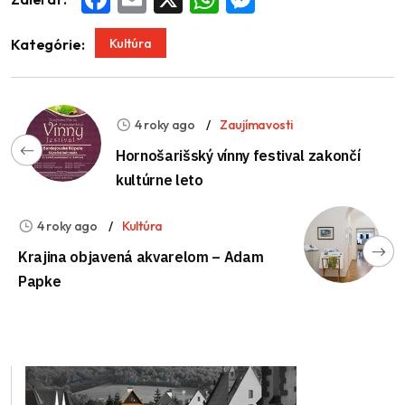
Kultúra
Kategórie:
4 roky ago
Zaujímavosti
Hornošarišský vínny festival zakončí
kultúrne leto
4 roky ago
Kultúra
Krajina objavená akvarelom – Adam
Papke