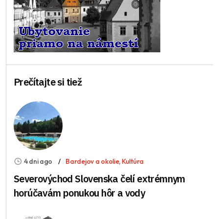
Prečítajte si tiež
4 dni ago
Bardejov a okolie
,
Kultúra
Severovýchod Slovenska čelí extrémnym
horúčavám ponukou hôr a vody