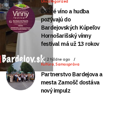
Uncategorized
Dobré víno a hudba
pozývajú do
Bardejovských Kúpeľov
Hornošarišský vínny
festival má už 13 rokov
2 týždne ago
Kultúra
,
Samospráva
Partnerstvo Bardejova a
mesta Zamošč dostáva
nový impulz