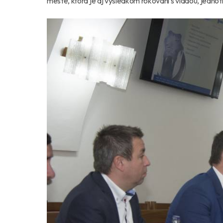
meste, ktorá je aj výsledkom rokovaní s vládou, jedno