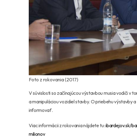
Foto z rokovania (2017)
V súvislosti so začínajúcou výstavbou musia vodiči v 
a manipuláciou vozidiel stavby. O priebehu výstavby 
informovať.
Viac informácii z rokovania nájdete tu:
ibardejov.sk/b
milionov