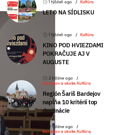
1 týždeň ago
Kultúra
LETO NA SÍDLISKU
1 týždeň ago
Kultúra
KINO POD HVIEZDAMI
POKRAČUJE AJ V
AUGUSTE
2 týždne ago
Bardejov a okolie
,
Kultúra
Región Šariš Bardejov
napĺňa 10 kritérií top
destinácie
2 týždne ago
Bardejov a okolie
,
Kultúra
,