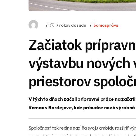
7 rokov dozadu
Samospráva
Začiatok prípravn
výstavbu nových 
priestorov spolo
V týchto dňoch začali prípravné práce na začat
Kamax v Bardejove, kde pribudne nová výrobná 
Spoločnosť tak reálne napĺňa svoju ambíciu rozšíriť v