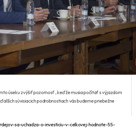
tomto úseku zvýšiť pozornosť , keďže musia počítať s výjazdom
a ďalších súvisiacich podrobnostiach vás budeme priebežne
ardejov-sa-uchadza-o-investiciu-v-celkovej-hodnote-55-