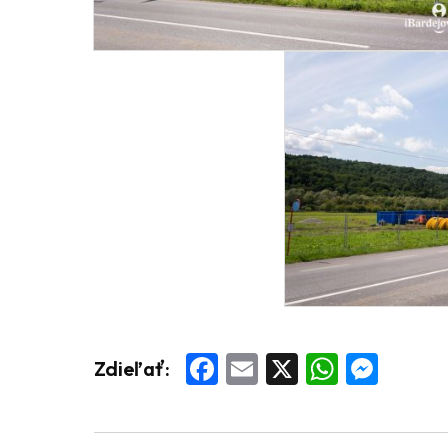
Facebook
Email
X
Whats
Mess
Zdieľať: