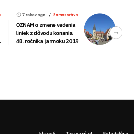
a
7 rokov ago
Samospráva
OZNAM o zmene vedenia
liniek z dôvodu konania
.
48. ročníka jarmoku 2019
Udalosti
Tipy na výlet
Fotogaléria