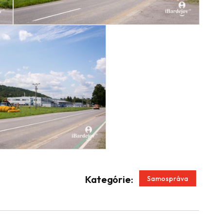
App
enger
Kategórie:
Samospráva