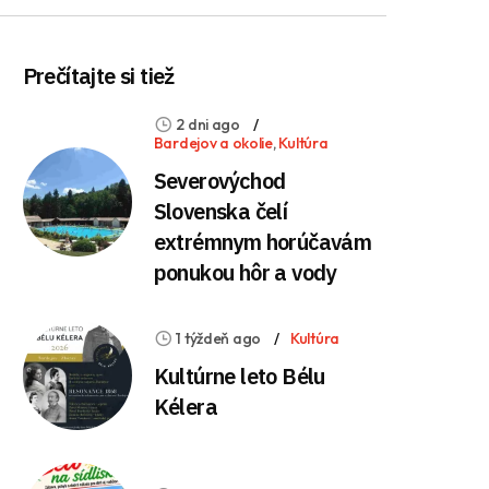
Prečítajte si tiež
2 dni ago
Bardejov a okolie
,
Kultúra
Severovýchod
Slovenska čelí
extrémnym horúčavám
ponukou hôr a vody
1 týždeň ago
Kultúra
Kultúrne leto Bélu
Kélera