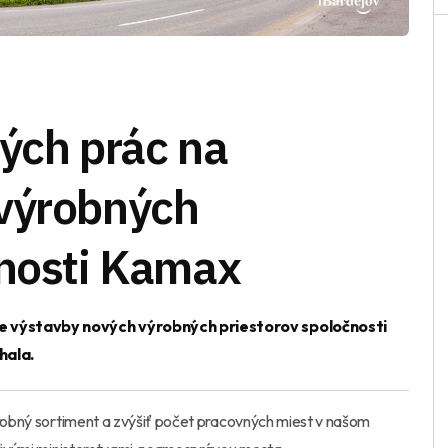
ých prác na
výrobných
čnosti Kamax
ie výstavby nových výrobných priestorov spoločnosti
hala.
ýrobný sortiment a zvýšiť počet pracovných miest v našom