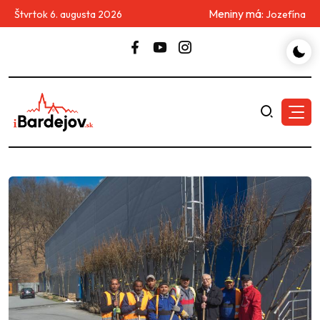
Meniny má:
Štvrtok 6. augusta 2026
Jozefína