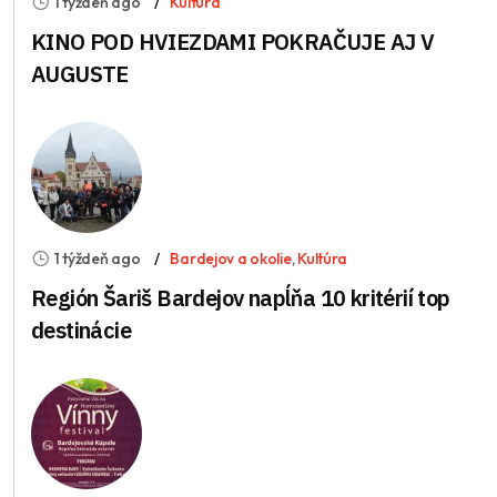
1 týždeň ago
Kultúra
KINO POD HVIEZDAMI POKRAČUJE AJ V
AUGUSTE
1 týždeň ago
Bardejov a okolie
,
Kultúra
Región Šariš Bardejov napĺňa 10 kritérií top
destinácie