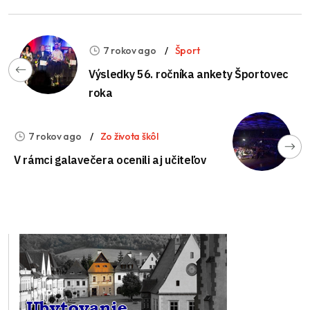
7 rokov ago
Šport
Výsledky 56. ročníka ankety Športovec
roka
7 rokov ago
Zo života škôl
V rámci galavečera ocenili aj učiteľov