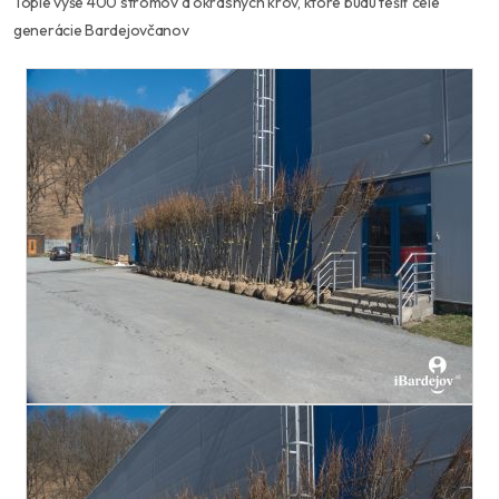
Tople vyše 400 stromov a okrasných krov, ktoré budú tešiť celé
generácie Bardejovčanov