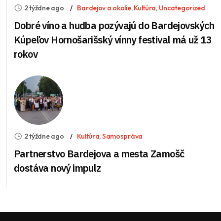
2 týždne ago
Bardejov a okolie
,
Kultúra
,
Uncategorized
Dobré víno a hudba pozývajú do Bardejovských
Kúpeľov Hornošarišský vínny festival má už 13
rokov
2 týždne ago
Kultúra
,
Samospráva
Partnerstvo Bardejova a mesta Zamošč
dostáva nový impulz