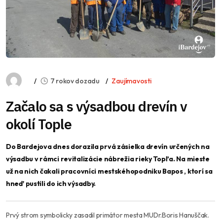
7 rokov dozadu
Zaujímavosti
Začalo sa s výsadbou drevín v
okolí Tople
Do Bardejova dnes dorazila prvá zásielka drevín určených na
výsadbu v rámci revitalizácie nábrežia rieky Topľa. Na mieste
už na nich čakali pracovníci mestského
podniku Bapos , ktorí sa
hneď pustili do ich výsadby.
Prvý strom symbolicky zasadil primátor mesta MUDr.Boris Hanuščak.