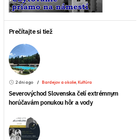
Prečítajte si tiež
2 dni ago
Bardejov a okolie
,
Kultúra
Severovýchod Slovenska čelí extrémnym
horúčavám ponukou hôr a vody