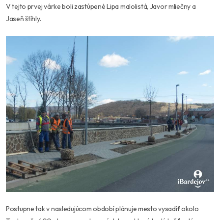
V tejto prvej várke boli zastúpené Lipa malolistá, Javor mliečny a
Jaseň štíhly.
Postupne tak v nasledujúcom období plánuje mesto vysadiť okolo