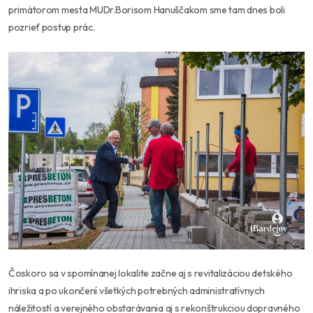
primátorom mesta MUDr.Borisom Hanuščakom sme tam dnes boli
pozrieť postup prác.
Čoskoro sa v spomínanej lokalite začne aj s revitalizáciou detského
ihriska a po ukončení všetkých potrebných administratívnych
náležitostí a verejného obstarávania aj s rekonštrukciou dopravného