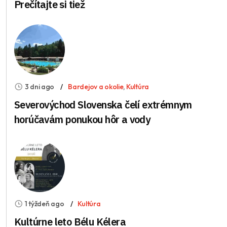
Prečítajte si tiež
3 dni ago
Bardejov a okolie
,
Kultúra
Severovýchod Slovenska čelí extrémnym
horúčavám ponukou hôr a vody
1 týždeň ago
Kultúra
Kultúrne leto Bélu Kélera