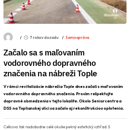
7 rokov dozadu
Samospráva
Začalo sa s maľovaním
vodorovného dopravného
značenia na nábreži Tople
V rámci revitalizácie nábrežia Tople dnes začali s maľovaním
vodorovného dopravného značenia. Prosím rešpektujte
dopravné obmedzenia v tejto lokalite. Okolo Seniorcentra a
DSS na Toplianskej ulici sa začalo aj rekonštrukciou oplotenia.
Celkovo tak nadobudne celé okolie pekný estetický vzhľad. S