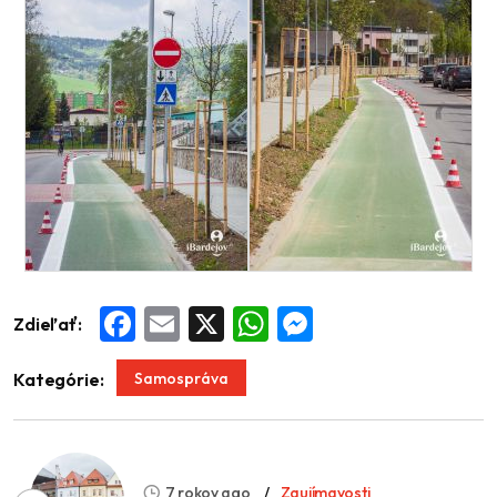
Zdieľať:
Facebook
Email
X
WhatsApp
Messenger
Samospráva
Kategórie:
7 rokov ago
Zaujímavosti