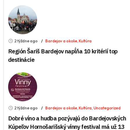
2 týždne ago
Bardejov a okolie
,
Kultúra
Región Šariš Bardejov napĺňa 10 kritérií top
destinácie
2 týždne ago
Bardejov a okolie
,
Kultúra
,
Uncategorized
Dobré víno a hudba pozývajú do Bardejovských
Kúpeľov Hornošarišský vínny festival má už 13