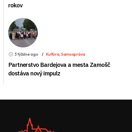
rokov
3 týždne ago
Kultúra
,
Samospráva
Partnerstvo Bardejova a mesta Zamošč
dostáva nový impulz