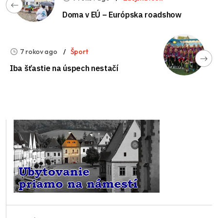
Doma v EÚ – Európska roadshow
7 rokov ago
Šport
Iba šťastie na úspech nestačí