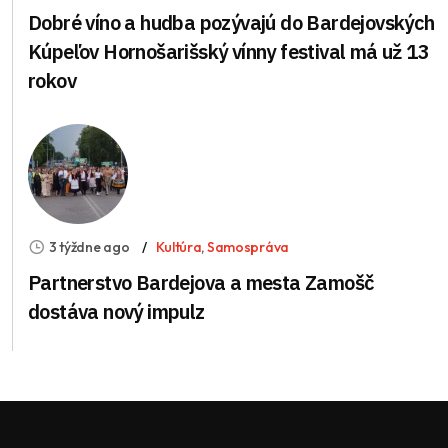
Dobré víno a hudba pozývajú do Bardejovských
Kúpeľov Hornošarišský vínny festival má už 13
rokov
3 týždne ago
Kultúra
,
Samospráva
Partnerstvo Bardejova a mesta Zamošč
dostáva nový impulz