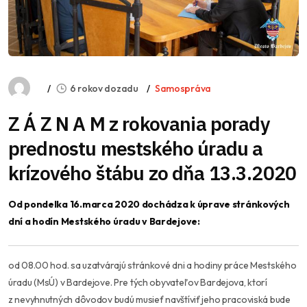
6 rokov dozadu
Samospráva
Z Á Z N A M z rokovania porady
prednostu mestského úradu a
krízového štábu zo dňa 13.3.2020
Od pondelka 16.marca 2020 dochádza k úprave stránkových
dní a hodín Mestského úradu v Bardejove:
od 08.00 hod. sa uzatvárajú stránkové dni a hodiny práce Mestského
úradu (MsÚ) v Bardejove. Pre tých obyvateľov Bardejova, ktorí
z nevyhnutných dôvodov budú musieť navštíviť jeho pracoviská bude