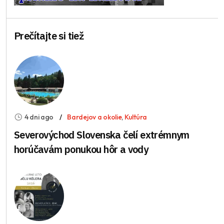
Prečítajte si tiež
4 dni ago
Bardejov a okolie
,
Kultúra
Severovýchod Slovenska čelí extrémnym
horúčavám ponukou hôr a vody