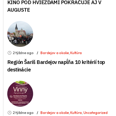
KINO POD HVIEZDAMI POKRAČUJE AJ V
AUGUSTE
2 týždne ago
Bardejov a okolie
,
Kultúra
Región Šariš Bardejov napĺňa 10 kritérií top
destinácie
2 týždne ago
Bardejov a okolie
,
Kultúra
,
Uncategorized