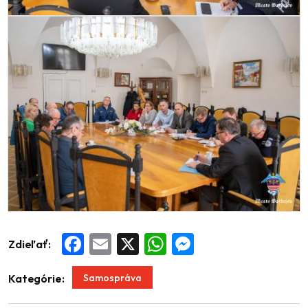
Zdieľať:
Facebook
Email
X
WhatsApp
Messenger
Samospráva
Kategórie: