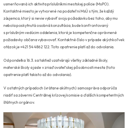
usmerňovaná ich aktivita príslušníkmi mestskej polície (MsPO).
Kontaktné miesto je vytvorené na podateľni MsÚ s tým, že každý
záujemca, ktorý si nevie vybaviť svoju požiadavku bez toho, aby mu
nebola poskytnutá osobná konzultácia, bude konfrontovaný
s príslušným vedúcim oddelenia, ktoré je kompetenčne oprávnené
požiadavky občana vybavovať. Kontaktné číslo v prípade akýchkoľvek
otázok je +421 54 4862 122. Toto opatrenie platí až do odvolania.
Od pondelka 16.3. sa taktiež uzatvárajú všetky základné školy,
materské školy a jasle v zriaďovateľskej pôsobnosti mesta (toto
opatrenie platí takisto až do odvolania).
V ostatných prípadoch (vrátane akútnych) samospráva odporúča
riadiť sa závermi Centrálnej krízovej komisie a ďalších kompetentných
štátnych orgánov.