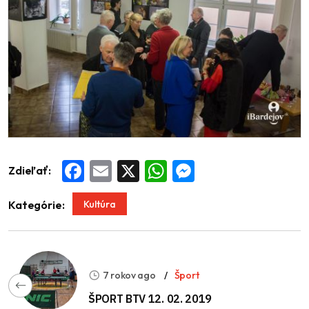
Zdieľať:
Facebook
Email
X
WhatsApp
Messenger
Kultúra
Kategórie:
7 rokov ago
Šport
ŠPORT BTV 12. 02. 2019