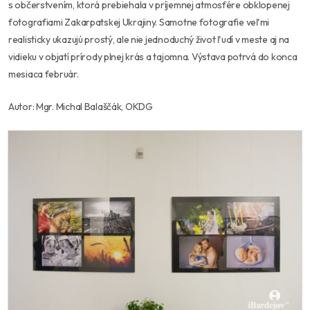
s občerstvením, ktorá prebiehala v príjemnej atmosfére obklopenej
fotografiami Zakarpatskej Ukrajiny. Samotne fotografie veľmi
realisticky ukazujú prostý, ale nie jednoduchý život ľudí v meste aj na
vidieku v objatí prírody plnej krás a tajomna. Výstava potrvá do konca
mesiaca február.
Autor: Mgr. Michal Balaščák, OKDG