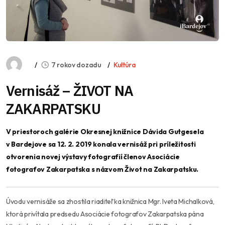
7 rokov dozadu
Kultúra
Vernisáž – ŽIVOT NA
ZAKARPATSKU
V priestoroch galérie Okresnej knižnice Dávida Gutgesela
v Bardejove sa 12. 2. 2019 konala vernisáž pri príležitosti
otvorenia novej výstavy fotografií členov Asociácie
fotografov Zakarpatska s názvom Život na Zakarpatsku.
Úvodu vernisáže sa zhostila riaditeľka knižnica Mgr. Iveta Michalková,
ktorá privítala predsedu Asociácie fotografov Zakarpatska pána