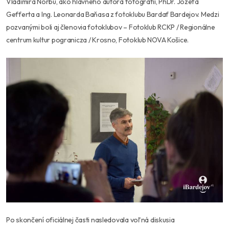
Vladimíra Norbu, ako hlavného autora fotografií, PhDr. Jozefa
Gefferta a Ing. Leonarda Baňasa z fotoklubu Bardaf Bardejov. Medzi
pozvanými boli aj členovia fotoklubov – Fotoklub RCKP / Regionálne
centrum kultur pogranicza / Krosno, Fotoklub NOVA Košice.
Po skončení oficiálnej časti nasledovala voľná diskusia