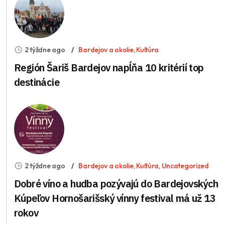
2 týždne ago
Bardejov a okolie
,
Kultúra
Región Šariš Bardejov napĺňa 10 kritérií top
destinácie
2 týždne ago
Bardejov a okolie
,
Kultúra
,
Uncategorized
Dobré víno a hudba pozývajú do Bardejovských
Kúpeľov Hornošarišský vínny festival má už 13
rokov