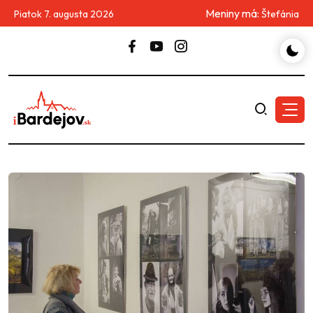
Meniny má:
Piatok 7. augusta 2026
Štefánia