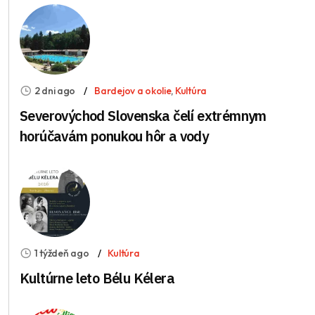
2 dni ago
Bardejov a okolie
,
Kultúra
Severovýchod Slovenska čelí extrémnym
horúčavám ponukou hôr a vody
1 týždeň ago
Kultúra
Kultúrne leto Bélu Kélera