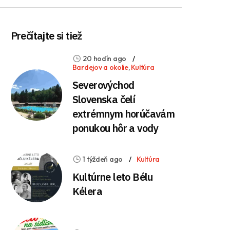
Prečítajte si tiež
20 hodín ago
Bardejov a okolie
,
Kultúra
Severovýchod
Slovenska čelí
extrémnym horúčavám
ponukou hôr a vody
1 týždeň ago
Kultúra
Kultúrne leto Bélu
Kélera