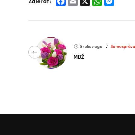
Facebook
Email
X
Whats
Mess
Zdieľať:
5 rokov ago
Samospráv
MDŽ