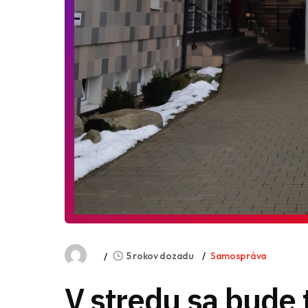
5 rokov dozadu
Samospráva
V stredu sa bude 