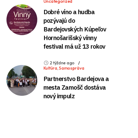
Uncategorized
Dobré víno a hudba
pozývajú do
Bardejovských Kúpeľov
Hornošarišský vínny
festival má už 13 rokov
2 týždne ago
Kultúra
,
Samospráva
Partnerstvo Bardejova a
mesta Zamošč dostáva
nový impulz