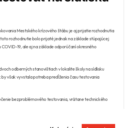
ovania Mestského krízového štábu je aj prijatie rozhodnutia
toto rozhodnutie bolo prijaté jednak na základe stúpajúcej
m COVID-19, ale aj na základe odporúčaní okresného
dvoch odberných stanovištiach v lokalite školy na sídlisku
 by však vyvstala potreba predĺženia času testovania
ečenie bezproblémového testovania, vrátane technického