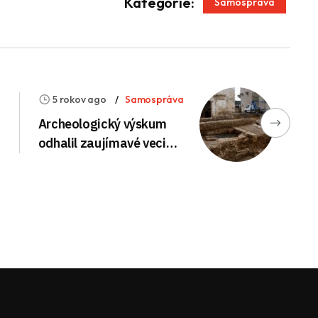
App
enger
Kategórie:
Samospráva
5 rokov ago
Samospráva
a
Archeologický výskum
odhalil zaujímavé veci…