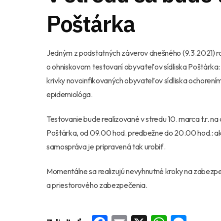
Poštárka
Jedným z podstatných záverov dnešného (9.3.2021) rok
o ohniskovom testovaní obyvateľov sídliska Poštárka: 
krivky novoinfikovaných obyvateľov sídliska ochorení
epidemiológa.
Testovanie bude realizované v stredu 10. marca t.r. na 
Poštárka, od 09.00 hod. predbežne do 20.00 hod.: ak
samospráva je pripravená tak urobiť.
Momentálne sa realizujú nevyhnutné kroky na zabezp
a priestorového zabezpečenia.