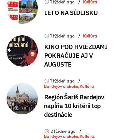
1 týždeň ago
Kultúra
LETO NA SÍDLISKU
1 týždeň ago
Kultúra
KINO POD HVIEZDAMI
POKRAČUJE AJ V
AUGUSTE
1 týždeň ago
Bardejov a okolie
,
Kultúra
Región Šariš Bardejov
napĺňa 10 kritérií top
destinácie
2 týždne ago
Bardejov a okolie
,
Kultúra
,