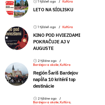
1 týždeň ago
Kultúra
LETO NA SÍDLISKU
1 týždeň ago
Kultúra
KINO POD HVIEZDAMI
POKRAČUJE AJ V
AUGUSTE
2 týždne ago
Bardejov a okolie
,
Kultúra
Región Šariš Bardejov
napĺňa 10 kritérií top
destinácie
2 týždne ago
Bardejov a okolie
,
Kultúra
,