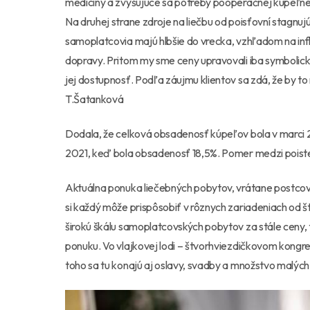
medicíny a zvyšujúce sa potreby pooperačnej kúpeľn
Na druhej strane zdroje na liečbu od poisťovní stagnujú
samoplatcovia majú hlbšie do vrecka, vzhľadom na infl
dopravy. Pritom my sme ceny upravovali iba symbolicky
jej dostupnosť. Podľa záujmu klientov sa zdá, že by t
T.Šatanková
Dodala, že celková obsadenosť kúpeľov bola v marci 20
2021, keď bola obsadenosť 18,5%. Pomer medzi poist
Aktuálna ponuka liečebných pobytov, vrátane postcovi
si každý môže prispôsobiť v rôznych zariadeniach od št
širokú škálu samoplatcovských pobytov za stále ceny, t
ponuku. Vo vlajkovej lodi – štvorhviezdičkovom kongr
toho sa tu konajú aj oslavy, svadby a množstvo malých 