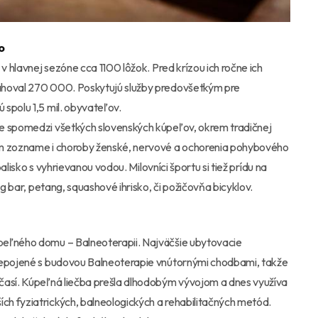
o
v hlavnej sezóne cca 1100 lôžok. Pred krízou ich ročne ich
ahoval 270 000. Poskytujú služby predovšetkým pre
spolu 1,5 mil. obyvateľov.
ie spomedzi všetkých slovenských kúpeľov, okrem tradičnej
om zozname i choroby ženské, nervové a ochorenia pohybového
palisko s vyhrievanou vodou. Milovníci športu si tiež prídu na
ng bar, petang, squashové ihrisko, či požičovňa bicyklov.
peľného domu – Balneoterapii. Najväčšie ubytovacie
prepojené s budovou Balneoterapie vnútornými chodbami, takže
časí. Kúpeľná liečba prešla dlhodobým vývojom a dnes využíva
h fyziatrických, balneologických a rehabilitačných metód.