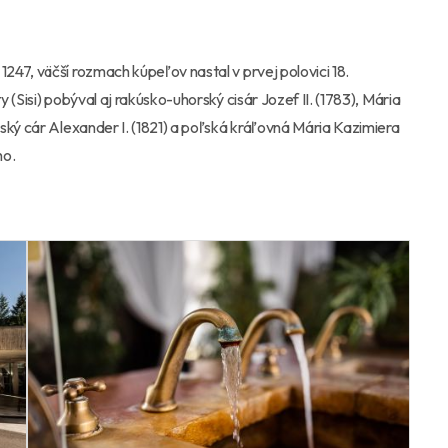
47, väčší rozmach kúpeľov nastal v prvej polovici 18.
(Sisi) pobýval aj rakúsko-uhorský cisár Jozef II. (1783), Mária
ský cár Alexander I. (1821) a poľská kráľovná Mária Kazimiera
ho.