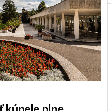
yť kúpele plne