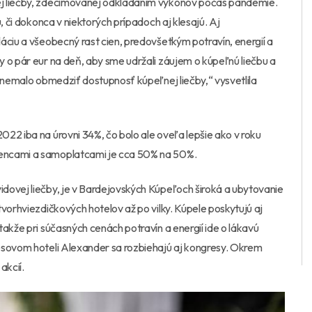
ej liečby, zdecimovanej odkladaním výkonov počas pandémie.
, či dokonca v niektorých prípadoch aj klesajú. Aj
áciu a všeobecný rast cien, predovšetkým potravín, energií a
 o pár eur na deň, aby sme udržali záujem o kúpeľnú liečbu a
o nemalo obmedziť dostupnosť kúpeľnej liečby,“ vysvetlila
22 iba na úrovni 34%, čo bolo ale oveľa lepšie ako v roku
encami a samoplatcami je cca 50% na 50%.
dovej liečby, je v Bardejovských Kúpeľoch široká a ubytovanie
vorhviezdičkových hotelov až po vilky. Kúpele poskytujú aj
akže pri súčasných cenách potravín a energií ide o lákavú
esovom hoteli Alexander sa rozbiehajú aj kongresy. Okrem
akcií.