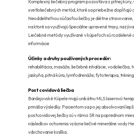
Komplexný liečebný program pozostáva z pitnej kúry, 
svetloliečebných metód, ktoré sa priebežne dopĺňajú 
Neoddeliteľnou súčasťou liečby je diétne stravovanie,
na ktoré sa využívajú špeciálne upravené trasy, nazýva
Liečebné metódy využívané v kúpeľoch sú rozdelené do
informácie
Účinky a druhy používaných procedúr:
rehabilitácia, masáže, liečebné inhalácie, vodoliečba, te
jaskyňa, pitná kúra, lymfodrenáže, fytoterapia, trénin
Post covidová liečba
Bardejovské Kúpele majú unikátnu MLS laserovú terapiu
prináša výsledky. Pacientom sa po jej absolvovaní lepši
postcovidovej liečby sú v rámci SR na poprednom mies
následkov ochorenia vzácne liečivé minerálne vody He
vdychovanie kyslíka.