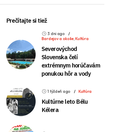
Prečítajte si tiež
3 dni ago
Bardejov a okolie
,
Kultúra
Severovýchod
Slovenska čelí
extrémnym horúčavám
ponukou hôr a vody
1 týždeň ago
Kultúra
Kultúrne leto Bélu
Kélera