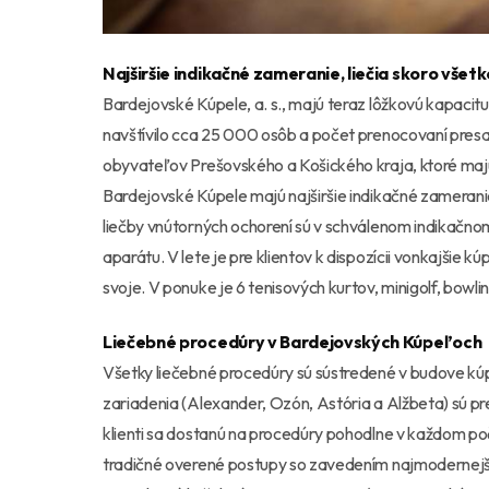
Najširšie indikačné zameranie, liečia skoro všetk
Bardejovské Kúpele, a. s., majú teraz lôžkovú kapacitu 
navštívilo cca 25 000 osôb a počet prenocovaní pres
obyvateľov Prešovského a Košického kraja, ktoré majú 
Bardejovské Kúpele majú najširšie indikačné zameran
liečby vnútorných ochorení sú v schválenom indikačn
aparátu. V lete je pre klientov k dispozícii vonkajšie kú
svoje. V ponuke je 6 tenisových kurtov, minigolf, bowli
Liečebné procedúry v Bardejovských Kúpeľoch
Všetky liečebné procedúry sú sústredené v budove kú
zariadenia (Alexander, Ozón, Astória a Alžbeta) sú 
klienti sa dostanú na procedúry pohodlne v každom po
tradičné overené postupy so zavedením najmodernejšíc