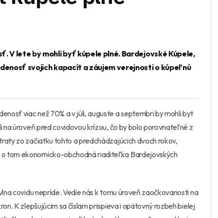
. V lete by mohli byť kúpele plné. Bardejovské Kúpele,
adenosť svojich kapacít a záujem verejnosti o kúpeľnú
nosť viac než 70% a v júli, auguste a septembri by mohli byt
li na úroveň pred covidovou krízou, čo by bolo porovnateľné z
traty zo začiatku tohto a predchádzajúcich dvoch rokov,
e o tom ekonomicko-obchodná riaditeľka Bardejovských
 vlna covidu nepríde. Vedie nás k tomu úroveň zaočkovanosti na
ron. K zlepšujúcim sa číslam prispieva i opätovný rozbeh bielej