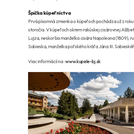
Špička kúpeľníctva
Prvá písomná zmienka o kúpeľoch pochádza už z roku 12
storočia. V kúpeľoch okrem rakúskej cisárovnej Alžbety 
Lujza, neskoršia manželka cisára Napoleona (1809), ru
Sobieska, manželka poľského kráľa Jána III. Sobieské
Viac informácií na :
www.kupele-bj.sk