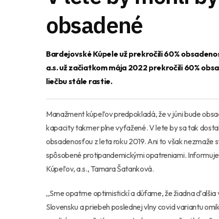
obsadené
Bardejovské Kúpele už prekročili 60% obsadenosť
a.s. už začiatkom mája 2022 prekročili 60% obs
liečbu stále rastie.
Manažment kúpeľov predpokladá, že v júni bude obsade
kapacity takmer plne vyťažené. V lete by sa tak dosta
obsadenosťou z leta roku 2019. Ani to však nezmaže s
spôsobené protipandemickými opatreniami. Informuj
Kúpeľov, a.s., Tamara Šatanková.
,,Sme opatrne optimistickí a dúfame, že žiadna ďalšia
Slovensku a priebeh poslednej vlny covid variantu omik