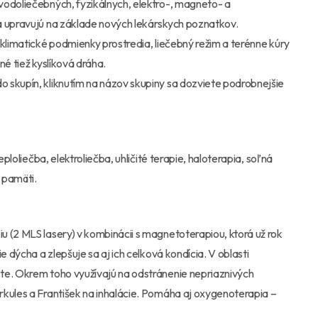
vodoliečebných, fyzikálnych, elektro-, magneto- a
a upravujú na základe nových lekárskych poznatkov.
 klimatické podmienky prostredia, liečebný režim a terénne kúry
né tiež kyslíková dráha.
 skupín, kliknutím na názov skupiny sa dozviete podrobnejšie
ploliečba, elektroliečba, uhličité terapie, haloterapia, soľná
g pamäti.
 (2 MLS lasery) v kombinácii s magnetoterapiou, ktorá už rok
e dýcha a zlepšuje sa aj ich celková kondícia. V oblasti
te. Okrem toho využívajú na odstránenie nepriaznivých
rkules a František na inhalácie. Pomáha aj oxygenoterapia –