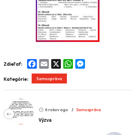
Zdieľať:
Facebook
Email
X
WhatsApp
Messenger
Samospráva
Kategórie:
6 rokov ago
Samospráva
Výzva