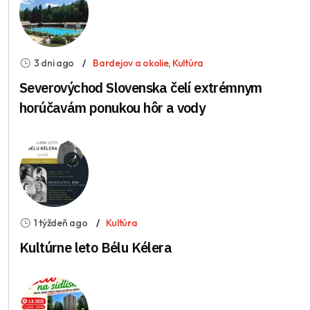
3 dni ago
Bardejov a okolie
,
Kultúra
Severovýchod Slovenska čelí extrémnym
horúčavám ponukou hôr a vody
1 týždeň ago
Kultúra
Kultúrne leto Bélu Kélera