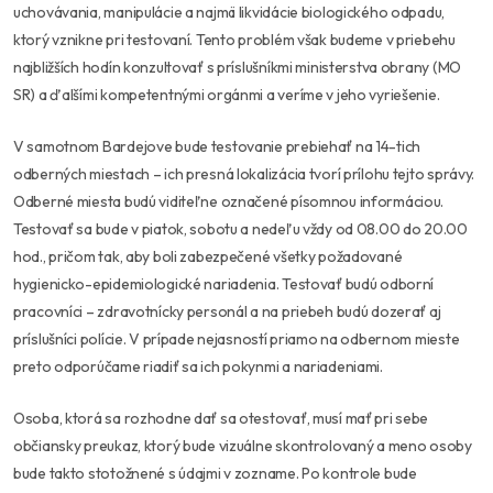
uchovávania, manipulácie a najmä likvidácie biologického odpadu,
ktorý vznikne pri testovaní. Tento problém však budeme v priebehu
najbližších hodín konzultovať s príslušníkmi ministerstva obrany (MO
SR) a ďalšími kompetentnými orgánmi a veríme v jeho vyriešenie.
V samotnom Bardejove bude testovanie prebiehať na 14-tich
odberných miestach – ich presná lokalizácia tvorí prílohu tejto správy.
Odberné miesta budú viditeľne označené písomnou informáciou.
Testovať sa bude v piatok, sobotu a nedeľu vždy od 08.00 do 20.00
hod., pričom tak, aby boli zabezpečené všetky požadované
hygienicko-epidemiologické nariadenia. Testovať budú odborní
pracovníci – zdravotnícky personál a na priebeh budú dozerať aj
príslušníci polície. V prípade nejasností priamo na odbernom mieste
preto odporúčame riadiť sa ich pokynmi a nariadeniami.
Osoba, ktorá sa rozhodne dať sa otestovať, musí mať pri sebe
občiansky preukaz, ktorý bude vizuálne skontrolovaný a meno osoby
bude takto stotožnené s údajmi v zozname. Po kontrole bude