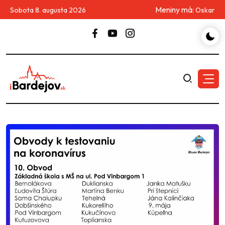
Meniny má:
Sobota 8. augusta 2026
Oskar