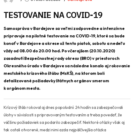
TESTOVANIE NA COVID-19
Samospráva v Bardejove sa veľmi zodpovedne a intenzívne
pripravuje na pilotné testovanie na COVID-19, ktoré sa bude
konať v Bardejove a okrese už tento piatok, sobotu a nedeľu
vždy od 08.00 do 20.00 hod. Po včerajšom (20.10.2020)
zasadnutí Bezpečnostnej rady okresu (BRO) v priestoroch
Okresného úradu v Bardejove sa následne konalo aj rokovanie
mestského krízového štábu (MsKŠ), na ktorom boli
detailizované požiadavky štátnych orgánov smerom
k orgánom mesta.
Krízový štáb rokoval aj dnes popoludní: 24 hodín sa zabezpečovali
úlohy v súvislosti s pripravovaným testovaním a treba povedať, že
väčšinu požiadaviek sa podarilo zabezpečiť. Niektoré otázky však aj
tak ostali otvorené, medzi nimi azda najpálčivejšia otázka