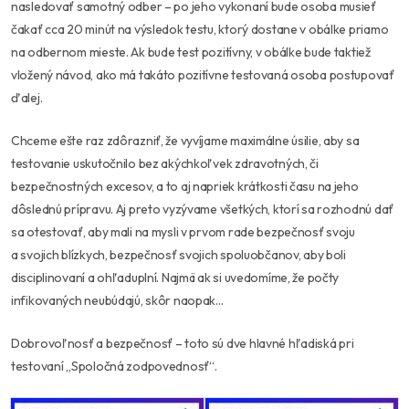
nasledovať samotný odber – po jeho vykonaní bude osoba musieť
čakať cca 20 minút na výsledok testu, ktorý dostane v obálke priamo
na odbernom mieste. Ak bude test pozitívny, v obálke bude taktiež
vložený návod, ako má takáto pozitívne testovaná osoba postupovať
ďalej.
Chceme ešte raz zdôrazniť, že vyvíjame maximálne úsilie, aby sa
testovanie uskutočnilo bez akýchkoľvek zdravotných, či
bezpečnostných excesov, a to aj napriek krátkosti času na jeho
dôslednú prípravu. Aj preto vyzývame všetkých, ktorí sa rozhodnú dať
sa otestovať, aby mali na mysli v prvom rade bezpečnosť svoju
a svojich blízkych, bezpečnosť svojich spoluobčanov, aby boli
disciplinovaní a ohľaduplní. Najmä ak si uvedomíme, že počty
infikovaných neubúdajú, skôr naopak…
Dobrovoľnosť a bezpečnosť – toto sú dve hlavné hľadiská pri
testovaní „Spoločná zodpovednosť“.