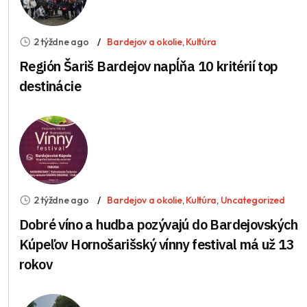
2 týždne ago
Bardejov a okolie
,
Kultúra
Región Šariš Bardejov napĺňa 10 kritérií top
destinácie
2 týždne ago
Bardejov a okolie
,
Kultúra
,
Uncategorized
Dobré víno a hudba pozývajú do Bardejovských
Kúpeľov Hornošarišský vínny festival má už 13
rokov