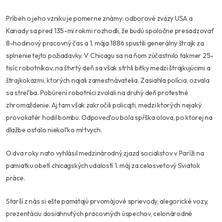
Príbeh o jeho vzniku je pomerne známy: odborové zväzy USA a
Kanady sa pred 135-mi rokmi rozhodli, že budú spoločne presadzovať
8-hodinový pracovný čas a 1. mája 1886 spustili generálny štrajk za
splnenie tejto požiadavky. V Chicagu sa na ňom zúčastnilo takmer 25-
tisíc robotníkov, na štvrtý deň sa však strhli bitky medzi štrajkujúcimi a
štrajkokazmi, ktorých najali zamestnávatelia. Zasiahla polícia, ozvala
sa streľba. Pobúrení robotníci zvolali na druhý deň protestné
zhromaždenie. Aj tam však zakročili policajti, medzi ktorých nejaký
provokatér hodil bombu. Odpoveďou bola spŕška olova, po ktorej na
dlažbe ostalo niekoľko mŕtvych.
O dva roky nato vyhlásil medzinárodný zjazd socialistov v Paríži na
pamiatku obetí chicagských udalostí 1. máj za celosvetový Sviatok
práce.
Starší z nás si ešte pamätajú prvomájové sprievody, alegorické vozy,
prezentáciu dosiahnutých pracovných úspechov, celonárodné