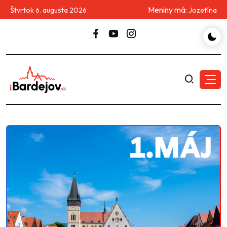
Meniny má:
Štvrtok 6. augusta 2026
Jozefína