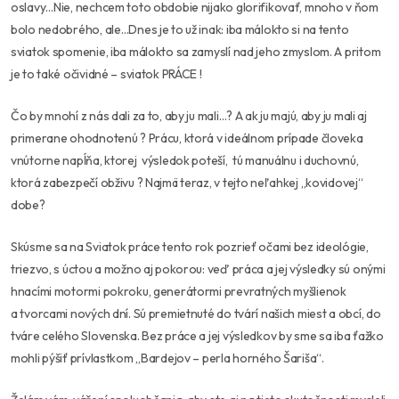
oslavy…Nie, nechcem toto obdobie nijako glorifikovať, mnoho v ňom
bolo nedobrého, ale…Dnes je to už inak: iba málokto si na tento
sviatok spomenie, iba málokto sa zamyslí nad jeho zmyslom. A pritom
je to také očividné – sviatok PRÁCE !
Čo by mnohí z nás dali za to, aby ju mali…? A ak ju majú, aby ju mali aj
primerane ohodnotenú ? Prácu, ktorá v ideálnom prípade človeka
vnútorne napĺňa, ktorej výsledok poteší, tú manuálnu i duchovnú,
ktorá zabezpečí obživu ? Najmä teraz, v tejto neľahkej „kovidovej“
dobe?
Skúsme sa na Sviatok práce tento rok pozrieť očami bez ideológie,
triezvo, s úctou a možno aj pokorou: veď práca a jej výsledky sú onými
hnacími motormi pokroku, generátormi prevratných myšlienok
a tvorcami nových dní. Sú premietnuté do tvárí našich miest a obcí, do
tváre celého Slovenska. Bez práce a jej výsledkov by sme sa iba ťažko
mohli pýšiť prívlastkom „Bardejov – perla horného Šariša“.