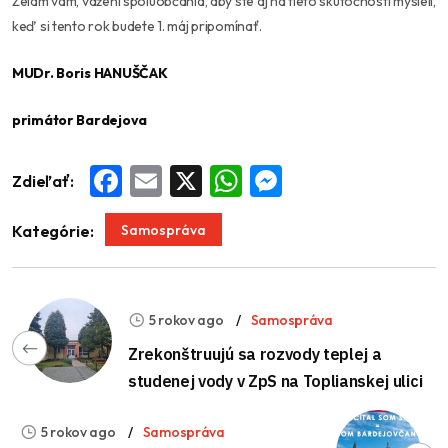
Želám vám, vážení spoluobčania, aby ste aj na tieto skutočnosti mysleli,
keď si tento rok budete 1. máj pripomínať.
MUDr. Boris HANUŠČAK
primátor Bardejova
Zdieľať:
Facebook
Email
X
WhatsApp
Messenger
Samospráva
Kategórie:
5 rokov ago
Samospráva
Zrekonštruujú sa rozvody teplej a
studenej vody v ZpS na Toplianskej ulici
5 rokov ago
Samospráva