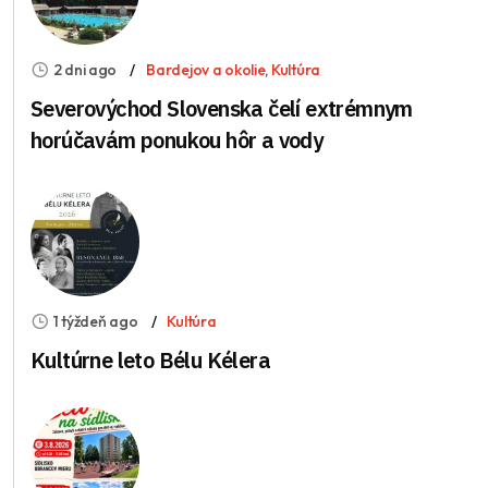
2 dni ago
Bardejov a okolie
,
Kultúra
Severovýchod Slovenska čelí extrémnym
horúčavám ponukou hôr a vody
1 týždeň ago
Kultúra
Kultúrne leto Bélu Kélera