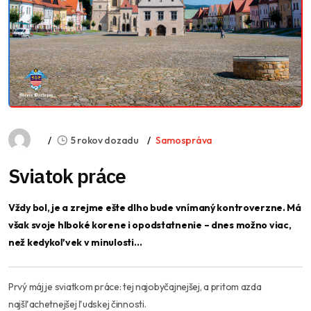
5 rokov dozadu
Samospráva
Sviatok práce
Vždy bol, je a zrejme ešte dlho bude vnímaný kontroverzne. Má
však svoje hlboké korene i opodstatnenie – dnes možno viac,
než kedykoľvek v minulosti…
Prvý máj je sviatkom práce: tej najobyčajnejšej, a pritom azda
najšľachetnejšej ľudskej činnosti.