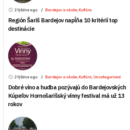
2 týždne ago
Bardejov a okolie
,
Kultúra
Región Šariš Bardejov napĺňa 10 kritérií top
destinácie
2 týždne ago
Bardejov a okolie
,
Kultúra
,
Uncategorized
Dobré víno a hudba pozývajú do Bardejovských
Kúpeľov Hornošarišský vínny festival má už 13
rokov