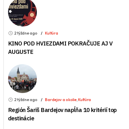
2 týždne ago
Kultúra
KINO POD HVIEZDAMI POKRAČUJE AJ V
AUGUSTE
2 týždne ago
Bardejov a okolie
,
Kultúra
Región Šariš Bardejov napĺňa 10 kritérií top
destinácie