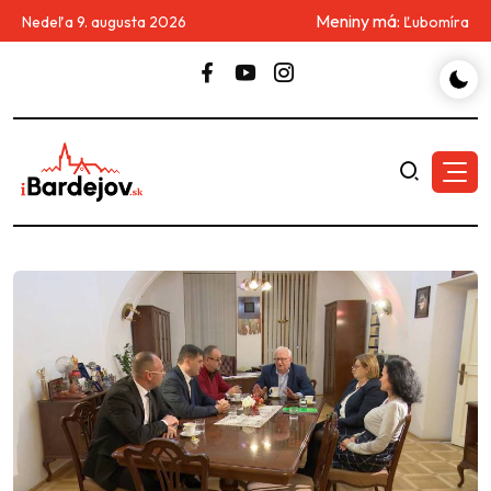
Meniny má:
Nedeľa 9. augusta 2026
Ľubomíra