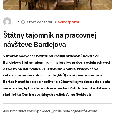
7 rokov dozadu
Samospráva
Štátny tajomník na pracovnej
návšteve Bardejova
V utorok podvečer zavítal na krátku pracovnú návštevu
Bardejova štátny tajomník ministerstva práce, sociálnych vecí
a rodiny SR (MPSVaR SR) Branislav Ondruš. Pracovného
rokovania na mestskom úrade (MsÚ) sa okrem primátora
Borisa Hanuščaka ako hostiteľa zúčastnili aj vedúca oddelenia
sociálneho, bytového a zdravotníctva MsÚ Tatiana Fedáková a
riaditeľka Centra sociálnych služieb Anna Goblová.
Ako Branislav Ondruš povedal,
„ prišiel som najmä kvôli dvom