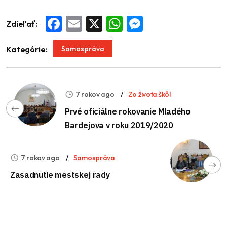
Zdieľať:
Facebook
Email
X
WhatsApp
Messenger
Samospráva
Kategórie:
7 rokov ago
Zo života škôl
Prvé oficiálne rokovanie Mladého
Bardejova v roku 2019/2020
7 rokov ago
Samospráva
Zasadnutie mestskej rady