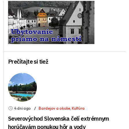
Prečítajte si tiež
4 dni ago
Bardejov a okolie
,
Kultúra
Severovýchod Slovenska čelí extrémnym
horúčavám ponukou hôr a vody