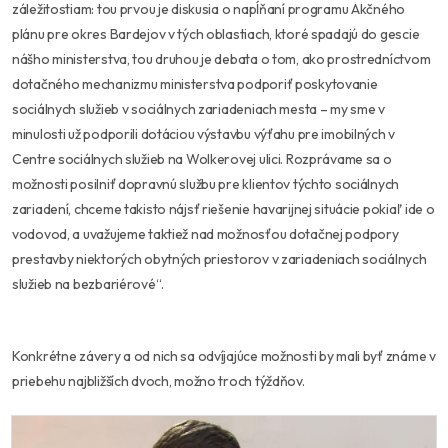
záležitostiam: tou prvou je diskusia o napĺňaní programu Akčného
plánu pre okres Bardejov v tých oblastiach, ktoré spadajú do gescie
nášho ministerstva, tou druhou je debata o tom, ako prostredníctvom
dotačného mechanizmu ministerstva podporiť poskytovanie
sociálnych služieb v sociálnych zariadeniach mesta – my sme v
minulosti už podporili dotáciou výstavbu výťahu pre imobilných v
Centre sociálnych služieb na Wolkerovej ulici. Rozprávame sa o
možnosti posilniť dopravnú službu pre klientov týchto sociálnych
zariadení, chceme takisto nájsť riešenie havarijnej situácie pokiaľ ide o
vodovod, a uvažujeme taktiež nad možnosťou dotačnej podpory
prestavby niektorých obytných priestorov v zariadeniach sociálnych
služieb na bezbariérové“.
Konkrétne závery a od nich sa odvíjajúce možnosti by mali byť známe v
priebehu najbližších dvoch, možno troch týždňov.