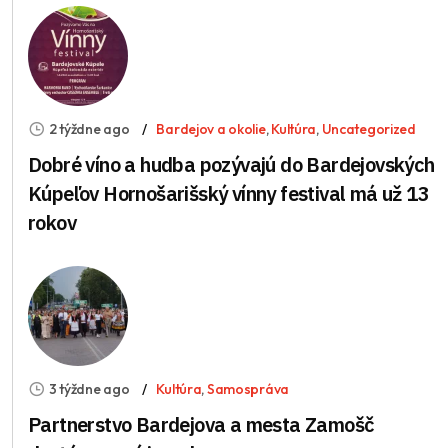
2 týždne ago
Bardejov a okolie
,
Kultúra
,
Uncategorized
Dobré víno a hudba pozývajú do Bardejovských
Kúpeľov Hornošarišský vínny festival má už 13
rokov
3 týždne ago
Kultúra
,
Samospráva
Partnerstvo Bardejova a mesta Zamošč