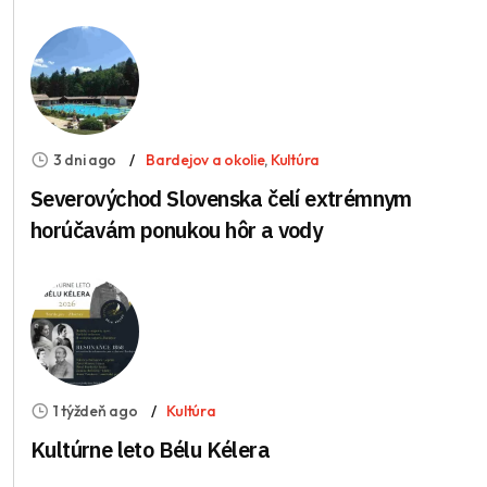
3 dni ago
Bardejov a okolie
,
Kultúra
Severovýchod Slovenska čelí extrémnym
horúčavám ponukou hôr a vody
1 týždeň ago
Kultúra
Kultúrne leto Bélu Kélera