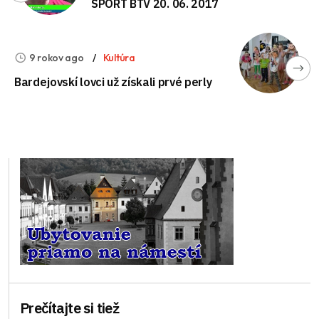
ŠPORT BTV 20. 06. 2017
9 rokov ago
Kultúra
Bardejovskí lovci už získali prvé perly
Prečítajte si tiež