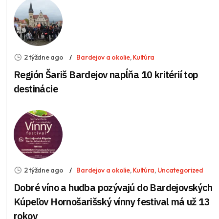
2 týždne ago
Bardejov a okolie
,
Kultúra
Región Šariš Bardejov napĺňa 10 kritérií top
destinácie
2 týždne ago
Bardejov a okolie
,
Kultúra
,
Uncategorized
Dobré víno a hudba pozývajú do Bardejovských
Kúpeľov Hornošarišský vínny festival má už 13
rokov