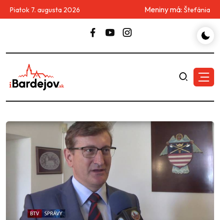
Meniny má:
Piatok 7. augusta 2026
Štefánia