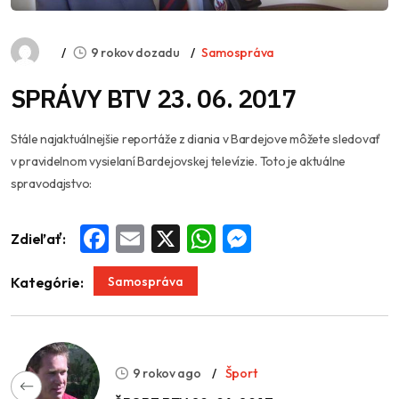
9 rokov dozadu
Samospráva
SPRÁVY BTV 23. 06. 2017
Stále najaktuálnejšie reportáže z diania v Bardejove môžete sledovať
v pravidelnom vysielaní Bardejovskej televízie. Toto je aktuálne
spravodajstvo:
Zdieľať:
Facebook
Email
X
WhatsApp
Messenger
Samospráva
Kategórie:
9 rokov ago
Šport