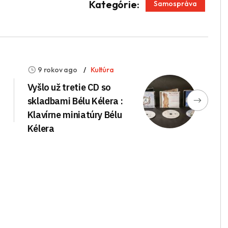
App
enger
Kategórie:
Samospráva
9 rokov ago
Kultúra
Vyšlo už tretie CD so
skladbami Bélu Kélera :
Klavírne miniatúry Bélu
Kélera