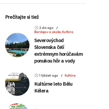
Prečítajte si tiež
2 dni ago
Bardejov a okolie
,
Kultúra
Severovýchod
Slovenska čelí
extrémnym horúčavám
ponukou hôr a vody
1 týždeň ago
Kultúra
Kultúrne leto Bélu
Kélera