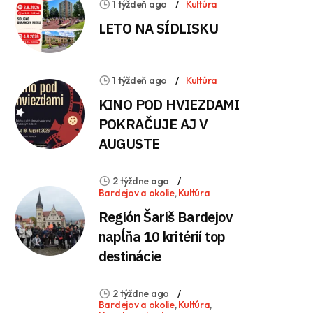
1 týždeň ago
Kultúra
LETO NA SÍDLISKU
1 týždeň ago
Kultúra
KINO POD HVIEZDAMI
POKRAČUJE AJ V
AUGUSTE
2 týždne ago
Bardejov a okolie
,
Kultúra
Región Šariš Bardejov
napĺňa 10 kritérií top
destinácie
2 týždne ago
Bardejov a okolie
,
Kultúra
,