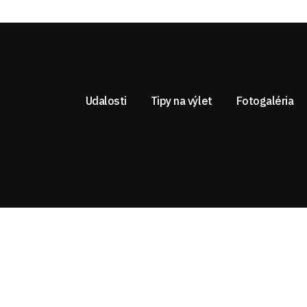
Udalosti
Tipy na výlet
Fotogaléria