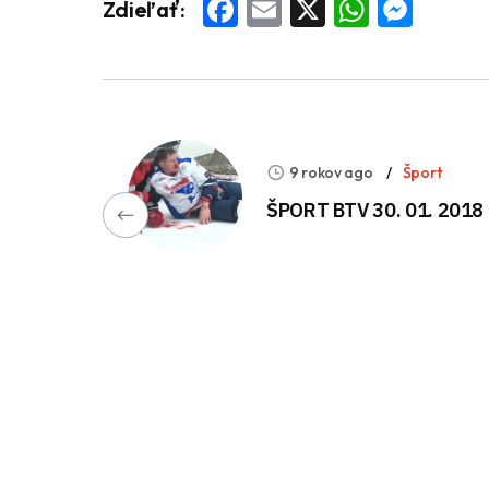
Facebook
Email
X
Whats
Mess
Zdieľať:
9 rokov ago
Šport
ŠPORT BTV 30. 01. 2018