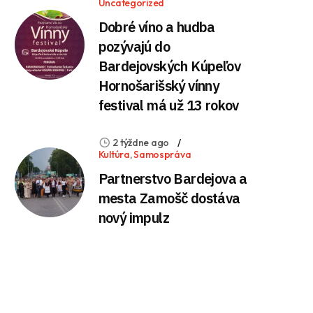
Uncategorized
Dobré víno a hudba
pozývajú do
Bardejovských Kúpeľov
Hornošarišský vínny
festival má už 13 rokov
2 týždne ago
Kultúra
,
Samospráva
Partnerstvo Bardejova a
mesta Zamošč dostáva
nový impulz