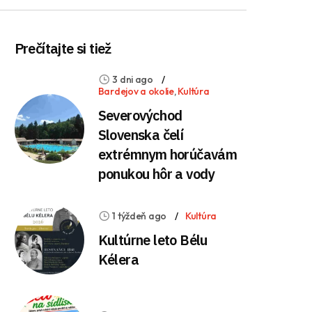
Prečítajte si tiež
3 dni ago
Bardejov a okolie
,
Kultúra
Severovýchod
Slovenska čelí
extrémnym horúčavám
ponukou hôr a vody
1 týždeň ago
Kultúra
Kultúrne leto Bélu
Kélera