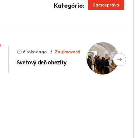
App
enger
Kategórie:
Samospráva
a
6 rokov ago
Zaujímavosti
Svetový deň obezity