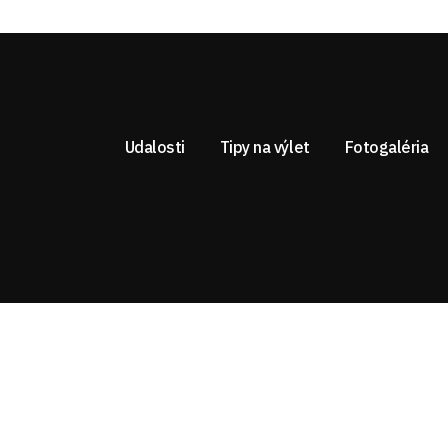
Udalosti
Tipy na výlet
Fotogaléria