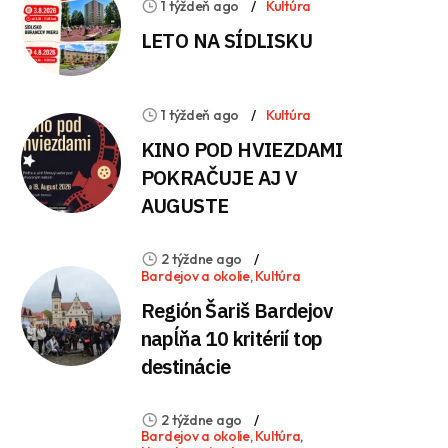
1 týždeň ago
Kultúra
LETO NA SÍDLISKU
1 týždeň ago
Kultúra
KINO POD HVIEZDAMI
POKRAČUJE AJ V
AUGUSTE
2 týždne ago
Bardejov a okolie
,
Kultúra
Región Šariš Bardejov
napĺňa 10 kritérií top
destinácie
2 týždne ago
Bardejov a okolie
,
Kultúra
,