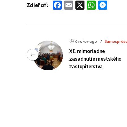
Facebook
Email
X
Whats
Mess
Zdieľať:
6 rokov ago
Samospráv
XI. mimoriadne
zasadnutie mestského
zastupiteľstva