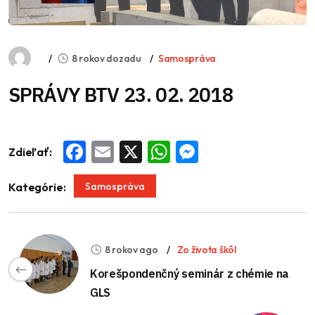
8 rokov dozadu
Samospráva
SPRÁVY BTV 23. 02. 2018
Zdieľať:
Facebook
Email
X
WhatsApp
Messenger
Samospráva
Kategórie:
8 rokov ago
Zo života škôl
Korešpondenčný seminár z chémie na
GLS