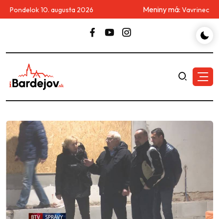
Meniny má:
Pondelok 10. augusta 2026
Vavrinec