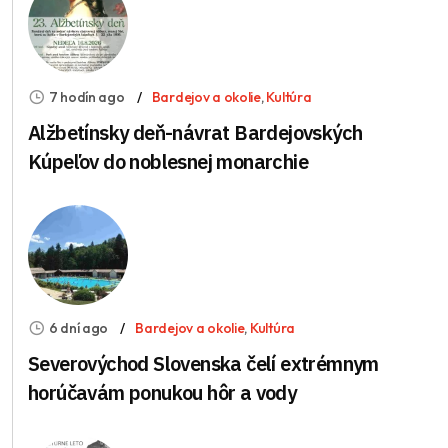
7 hodín ago
Bardejov a okolie
,
Kultúra
Alžbetínsky deň-návrat Bardejovských
Kúpeľov do noblesnej monarchie
6 dní ago
Bardejov a okolie
,
Kultúra
Severovýchod Slovenska čelí extrémnym
horúčavám ponukou hôr a vody