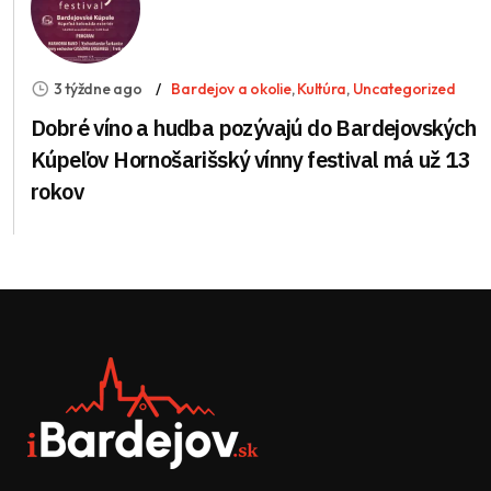
3 týždne ago
Bardejov a okolie
,
Kultúra
,
Uncategorized
Dobré víno a hudba pozývajú do Bardejovských
Kúpeľov Hornošarišský vínny festival má už 13
rokov