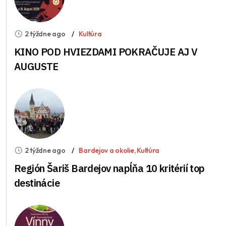
2 týždne ago
Kultúra
KINO POD HVIEZDAMI POKRAČUJE AJ V
AUGUSTE
2 týždne ago
Bardejov a okolie
,
Kultúra
Región Šariš Bardejov napĺňa 10 kritérií top
destinácie