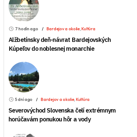
7 hodín ago
Bardejov a okolie
,
Kultúra
Alžbetínsky deň-návrat Bardejovských
Kúpeľov do noblesnej monarchie
5 dní ago
Bardejov a okolie
,
Kultúra
Severovýchod Slovenska čelí extrémnym
horúčavám ponukou hôr a vody