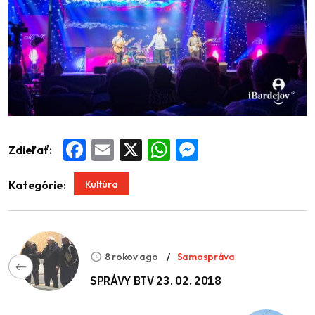
Zdieľať:
Facebook
Email
X
WhatsApp
Messenger
Kultúra
Kategórie:
8 rokov ago
Samospráva
SPRÁVY BTV 23. 02. 2018