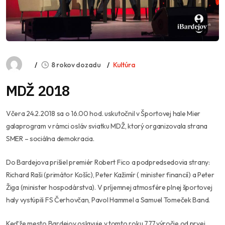
8 rokov dozadu
Kultúra
MDŽ 2018
Včera 24.2.2018 sa o 16.00 hod. uskutočnil v Športovej hale Mier
galaprogram v rámci osláv sviatku MDŽ, ktorý organizovala strana
SMER – sociálna demokracia.
Do Bardejova prišiel premiér Robert Fico a podpredsedovia strany:
Richard Raši (primátor Košíc), Peter Kažimír ( minister financií) a Peter
Žiga (minister hospodárstva). V príjemnej atmosfére plnej športovej
haly vystúpili FS Čerhovčan, Pavol Hammel a Samuel Tomeček Band.
Keďže mesto Bardejov oslavuje v tomto roku 777.vý
ročie od prvej