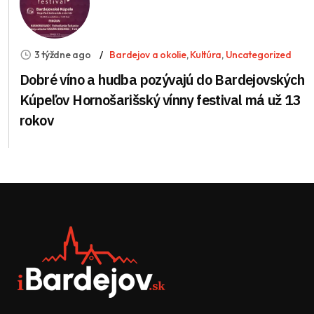
3 týždne ago
Bardejov a okolie
,
Kultúra
,
Uncategorized
Dobré víno a hudba pozývajú do Bardejovských
Kúpeľov Hornošarišský vínny festival má už 13
rokov