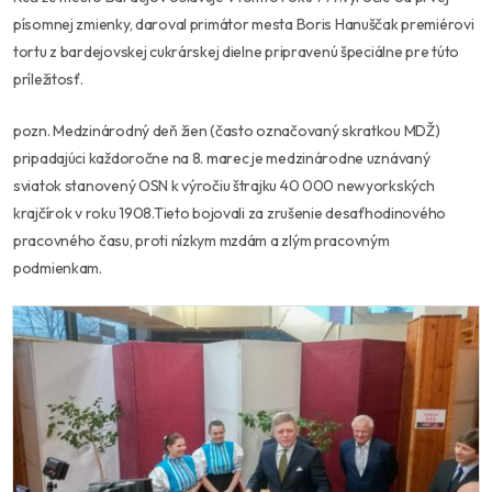
písomnej zmienky, daroval primátor mesta Boris Hanuščak premiérovi
tortu z bardejovskej cukrárskej dielne pripravenú špeciálne pre túto
príležitosť.
pozn. Medzinárodný deň žien (často označovaný skratkou MDŽ)
pripadajúci každoročne na 8. marec je medzinárodne uznávaný
sviatok stanovený OSN k výročiu štrajku 40 000 newyorkských
krajčírok v roku 1908.Tieto bojovali za zrušenie desaťhodinového
pracovného času, proti nízkym mzdám a zlým pracovným
podmienkam.