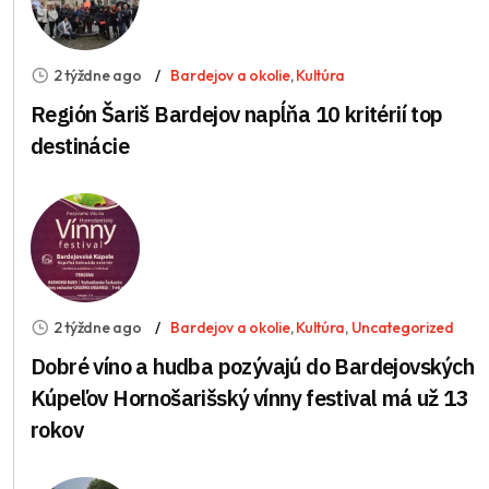
2 týždne ago
Bardejov a okolie
,
Kultúra
Región Šariš Bardejov napĺňa 10 kritérií top
destinácie
2 týždne ago
Bardejov a okolie
,
Kultúra
,
Uncategorized
Dobré víno a hudba pozývajú do Bardejovských
Kúpeľov Hornošarišský vínny festival má už 13
rokov