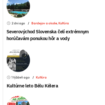
2 dni ago
Bardejov a okolie
,
Kultúra
Severovýchod Slovenska čelí extrémnym
horúčavám ponukou hôr a vody
1 týždeň ago
Kultúra
Kultúrne leto Bélu Kélera