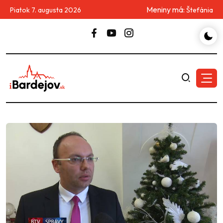
Meniny má:
Piatok 7. augusta 2026
Štefánia