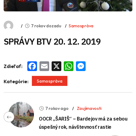
7 rokov dozadu
Samospráva
SPRÁVY BTV 20. 12. 2019
Zdieľať:
Facebook
Email
X
WhatsApp
Messenger
Samospráva
Kategórie:
7 rokov ago
Zaujímavosti
OOCR „ŠARIŠ“ – Bardejov má za sebou
úspešný rok, návštevnosť rastie