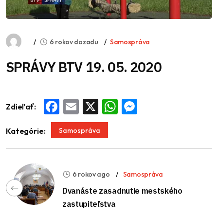
6 rokov dozadu
Samospráva
SPRÁVY BTV 19. 05. 2020
Zdieľať:
Facebook
Email
X
WhatsApp
Messenger
Samospráva
Kategórie:
6 rokov ago
Samospráva
Dvanáste zasadnutie mestského
zastupiteľstva