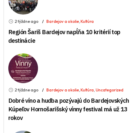
2 týždne ago
Bardejov a okolie
,
Kultúra
Región Šariš Bardejov napĺňa 10 kritérií top
destinácie
2 týždne ago
Bardejov a okolie
,
Kultúra
,
Uncategorized
Dobré víno a hudba pozývajú do Bardejovských
Kúpeľov Hornošarišský vínny festival má už 13
rokov