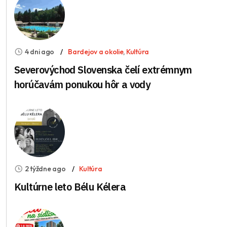
4 dni ago
Bardejov a okolie
,
Kultúra
Severovýchod Slovenska čelí extrémnym
horúčavám ponukou hôr a vody
2 týždne ago
Kultúra
Kultúrne leto Bélu Kélera