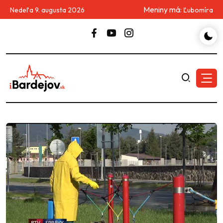
Meniny má:
Nedeľa 9. augusta 2026
Ľubomíra