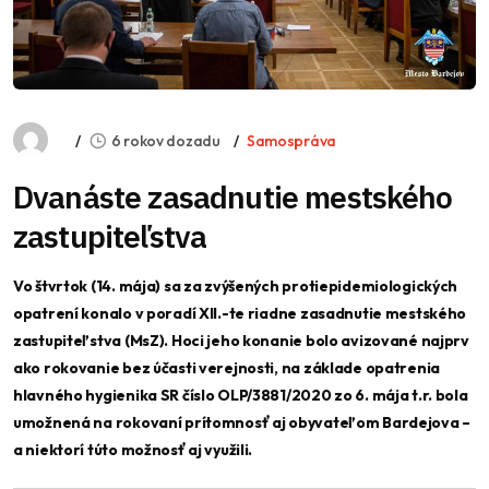
6 rokov dozadu
Samospráva
Dvanáste zasadnutie mestského
zastupiteľstva
Vo štvrtok (14. mája) sa za zvýšených protiepidemiologických
opatrení konalo v poradí XII.-te riadne zasadnutie mestského
zastupiteľstva (MsZ).
Hoci jeho konanie bolo avizované najprv
ako rokovanie bez účasti verejnosti, na základe opatrenia
hlavného hygienika SR číslo OLP/3881/2020 zo 6. mája t.r. bola
umožnená na rokovaní prítomnosť aj obyvateľom Bardejova –
a niektorí túto možnosť aj využili.