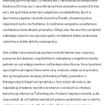
mestskej športovej haly (1,5 milióna eúr), rekonštrukcia futbalového
štadióna (50 tisíc eúr), rekonštrukcia Mokrolužského mosta (216 tisíc
eúr), ale aj dotácie externým subjektom na mládežnícky šport a
športové podujatia, rekonštrukciu Kina Žriedlo, stavebné práce
nájomných bytov na Poštárke, či rozšírenie verejného osvetlenia a
revitalizáciu minerálneho prameňa v Dlhej Lúke. Na neurčito sa taktiež
odkladajú viaceré rozvojové projekty revitalizácií sídlisk, budovania
cyklotrás a ďalšie aktivity samosprávy.
Kým ďalšie rokovacie body poslanci schváli takmer bez rozpravy,
pomerne živú diskusiu rozpútal Návrh nakladania s majetkom mesta:
jednalo sa o predaj pozemkov za Bardejovskou Novou Vsou (poslanci
spochybňovali najmä stanovenie ceny znalcom, zdala sa im prinízka,
ako aj nevypísanie verejnej obchodnej súťaže), pozemkov v
Bardejovských Kúpeľoch (prakticky z tých istých dôvodov), ale
napádali aj zriadenie vecného bremena v súvislosti so stavbou
benzínovej stanice na Ťačevskej ulici. Poslanci napokon mnohé, a dá
sa povedať, že z hľadiska mestských príjmov podstatné veci z návrhu