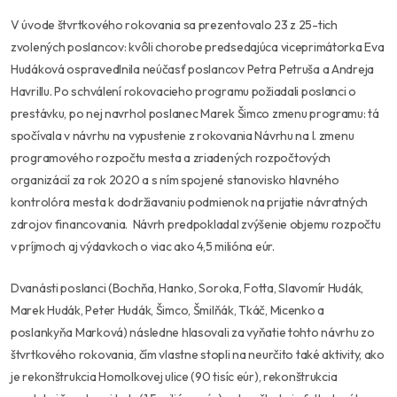
V úvode štvrtkového rokovania sa prezentovalo 23 z 25-tich
zvolených poslancov: kvôli chorobe predsedajúca viceprimátorka Eva
Hudáková ospravedlnila neúčasť poslancov Petra Petruša a Andreja
Havrillu. Po schválení rokovacieho programu požiadali poslanci o
prestávku, po nej navrhol poslanec Marek Šimco zmenu programu: tá
spočívala v návrhu na vypustenie z rokovania Návrhu na I. zmenu
programového rozpočtu mesta a zriadených rozpočtových
organizácií za rok 2020 a s ním spojené stanovisko hlavného
kontrolóra mesta k dodržiavaniu podmienok na prijatie návratných
zdrojov financovania. Návrh predpokladal zvýšenie objemu rozpočtu
v príjmoch aj výdavkoch o viac ako 4,5 milióna eúr.
Dvanásti poslanci (Bochňa, Hanko, Soroka, Fotta, Slavomír Hudák,
Marek Hudák, Peter Hudák, Šimco, Šmilňák, Tkáč, Micenko a
poslankyňa Marková) následne hlasovali za vyňatie tohto návrhu zo
štvrtkového rokovania, čím vlastne stopli na neurčito také aktivity, ako
je rekonštrukcia Homolkovej ulice (90 tisíc eúr), rekonštrukcia