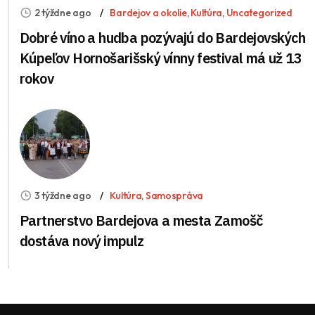
2 týždne ago
Bardejov a okolie
,
Kultúra
,
Uncategorized
Dobré víno a hudba pozývajú do Bardejovských
Kúpeľov Hornošarišský vínny festival má už 13
rokov
3 týždne ago
Kultúra
,
Samospráva
Partnerstvo Bardejova a mesta Zamošč
dostáva nový impulz