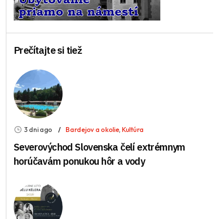
Prečítajte si tiež
3 dni ago
Bardejov a okolie
,
Kultúra
Severovýchod Slovenska čelí extrémnym
horúčavám ponukou hôr a vody