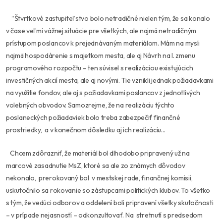
“Štvrtkové zastupiteľstvo bolo netradičné nielen tým, že sa konalo
v čase veľmi vážnej situácie pre všetkých, ale najmä netradičným
prístupom poslancov k prejednávaným materiálom. Mám na mysli
najmä hospodárenie s majetkom mesta, ale aj Návrh na I. zmenu
programového rozpočtu – ten súvisel s realizáciou existujúcich
investičných akcií mesta, ale aj novými. Tie vznikli jednak požiadavkami
na využitie fondov, ale aj s požiadavkami poslancov z jednotlivých
volebných obvodov. Samozrejme, že na realizáciu týchto
poslaneckých požiadaviek bolo treba zabezpečiť finančné
prostriedky, a v konečnom dôsledku aj ich realizáciu…
Chcem zdôrazniť, že materiál bol dlhodobo pripravený už na
marcové zasadnutie MsZ, ktoré sa ale zo známych dôvodov
nekonalo, prerokovaný bol v mestskej rade, finančnej komisii,
uskutočnilo sa rokovanie so zástupcami politických klubov. To všetko
s tým, že vedúci odborov a oddelení boli pripravení všetky skutočnosti
– v prípade nejasností – odkonzultovať. Na stretnutí s predsedom