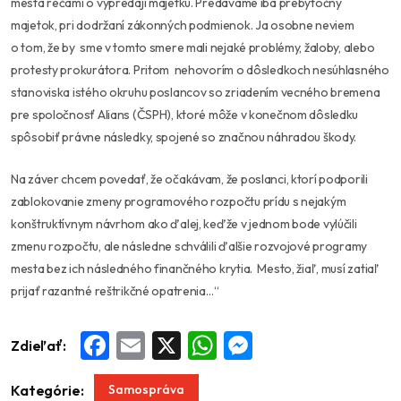
mesta rečami o výpredaji majetku. Predávame iba prebytočný
majetok, pri dodržaní zákonných podmienok. Ja osobne neviem
o tom, že by sme v tomto smere mali nejaké problémy, žaloby, alebo
protesty prokurátora. Pritom nehovorím o dôsledkoch nesúhlasného
stanoviska istého okruhu poslancov so zriadením vecného bremena
pre spoločnosť Alians (ČSPH), ktoré môže v konečnom dôsledku
spôsobiť právne následky, spojené so značnou náhradou škody.
Na záver chcem povedať, že očakávam, že poslanci, ktorí podporili
zablokovanie zmeny programového rozpočtu prídu s nejakým
konštruktívnym návrhom ako ďalej, keďže v jednom bode vylúčili
zmenu rozpočtu, ale následne schválili ďalšie rozvojové programy
mesta bez ich následného finančného krytia.
Mesto, žiaľ, musí zatiaľ
prijať razantné reštrikčné opatrenia…“
Zdieľať:
Facebook
Email
X
WhatsApp
Messenger
Samospráva
Kategórie: