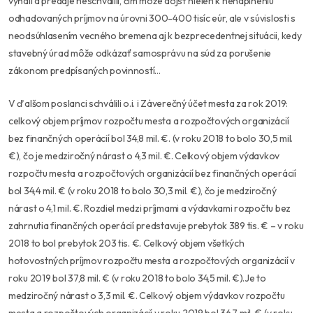
vyňali a predaje neschválili, čím môže dôjsť nielen k nenaplneniu
odhadovaných príjmov na úrovni 300-400 tisíc eúr, ale v súvislosti s
neodsúhlasením vecného bremena aj k bezprecedentnej situácii, kedy
stavebný úrad môže odkázať samosprávu na súd za porušenie
zákonom predpísaných povinností…
V ďalšom poslanci schválili o.i. i Záverečný účet mesta za rok 2019:
celkový objem príjmov rozpočtu mesta a rozpočtových organizácií
bez finančných operácií bol 34,8 mil. €. (v roku 2018 to bolo 30,5 mil.
€), čo je medziročný nárast o 4,3 mil. €. Celkový objem výdavkov
rozpočtu mesta a rozpočtových organizácií bez finančných operácií
bol 34,4 mil. € (v roku 2018 to bolo 30,3 mil. €), čo je medziročný
nárast o 4,1 mil. €. Rozdiel medzi príjmami a výdavkami rozpočtu bez
zahrnutia finančných operácií predstavuje prebytok 389 tis. € – v roku
2018 to bol prebytok 203 tis. €. Celkový objem všetkých
hotovostných príjmov rozpočtu mesta a rozpočtových organizácií v
roku 2019 bol 37,8 mil. € (v roku 2018 to bolo 34,5 mil. €).Je to
medziročný nárast o 3,3 mil. €. Celkový objem výdavkov rozpočtu