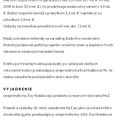
mesta a rozpočtových organizácií v roku 2019 bol 36,7 mil. € (v roku
2018 to bolo 32,4 mil. €), čo predstavuje medziročný nárast o 4,3 mil.
€. Bežný rozpočet skončil s prebytkom 3,2 mil. €, kapitálový so
schodkom 2,8 mil. €.
Výdavky na investície presiahli úroveň viac ako 7,2 mil. €.
Medzi schválené materiály sa zaradili aj žiadosti o nenávratný
finančný príspevok piatich projektov a návrhy zmien a doplnkov troch
všeobecne záväzných nariadení mesta.
Krátko po trinástej hodine popoludní, po vyčerpaní všetkých
rokovacích bodov predsedajúca viceprimátorka Eva Hudáková XII.-te
riadne zasadnutie poslaneckého zboru ukončila.
V Y J A D R E N I E
viceprimátorky Evy Hudákovej k priebehu a záverom rokovania MsZ
Priebeh a výsledky XII.-teho zasadnutia MsZ po jeho ukončení krátko
zhodnotila aj jeho predsedajúca, viceprimátorka JUDr. Eva Hudáková: