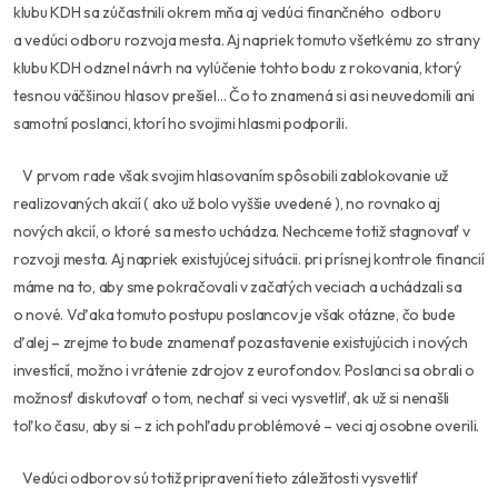
klubu KDH sa zúčastnili okrem mňa aj vedúci finančného odboru
a vedúci odboru rozvoja mesta. Aj napriek tomuto všetkému zo strany
klubu KDH odznel návrh na vylúčenie tohto bodu z rokovania, ktorý
tesnou väčšinou hlasov prešiel… Čo to znamená si asi neuvedomili ani
samotní poslanci, ktorí ho svojimi hlasmi podporili.
V prvom rade však svojim hlasovaním spôsobili zablokovanie už
realizovaných akcií ( ako už bolo vyššie uvedené ), no rovnako aj
nových akcií, o ktoré sa mesto uchádza. Nechceme totiž stagnovať v
rozvoji mesta. Aj napriek existujúcej situácii. pri prísnej kontrole financií
máme na to, aby sme pokračovali v začatých veciach a uchádzali sa
o nové. Vďaka tomuto postupu poslancov je však otázne, čo bude
ďalej – zrejme to bude znamenať pozastavenie existujúcich i nových
investícií, možno i vrátenie zdrojov z eurofondov. Poslanci sa obrali o
možnosť diskutovať o tom, nechať si veci vysvetliť, ak už si nenašli
toľko času, aby si – z ich pohľadu problémové – veci aj osobne overili.
Vedúci odborov sú totiž pripravení tieto záležitosti vysvetliť