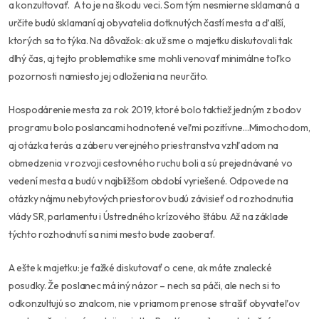
a konzultovať.
A to je na škodu veci.
Som tým nesmierne sklamaná a
určite budú sklamaní aj obyvatelia dotknutých častí mesta a ďalší,
ktorých sa to týka. Na dôvažok: ak už sme o majetku diskutovali tak
dlhý čas, aj tejto problematike sme mohli venovať minimálne toľko
pozornosti namiesto jej odloženia na neurčito.
Hospodárenie mesta za rok 2019, ktoré bolo taktiež jedným z bodov
programu bolo poslancami hodnotené veľmi pozitívne…Mimochodom,
aj otázka terás a záberu verejného priestranstva vzhľadom na
obmedzenia v rozvoji cestovného ruchu boli a sú prejednávané vo
vedení mesta a budú v najbližšom období vyriešené. Odpovede na
otázky nájmu nebytových priestorov budú závisieť od rozhodnutia
vlády SR, parlamentu i Ústredného krízového štábu. Až na základe
týchto rozhodnutí sa nimi mesto bude zaoberať.
A ešte k majetku: je ťažké diskutovať o cene, ak máte znalecké
posudky. Že poslanec má iný názor – nech sa páči, ale nech si to
odkonzultujú so znalcom, nie v priamom prenose strašiť obyvateľov