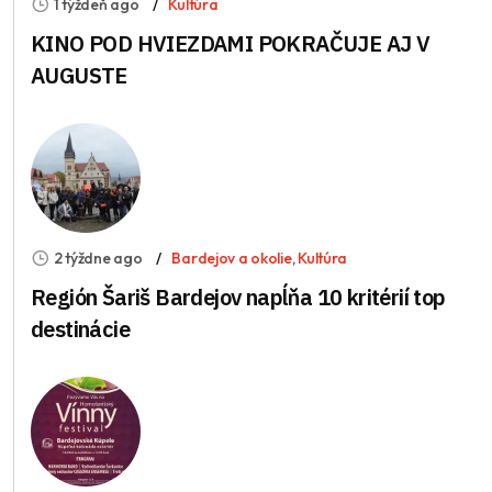
1 týždeň ago
Kultúra
KINO POD HVIEZDAMI POKRAČUJE AJ V
AUGUSTE
2 týždne ago
Bardejov a okolie
,
Kultúra
Región Šariš Bardejov napĺňa 10 kritérií top
destinácie