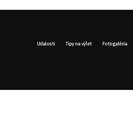
Udalosti
Tipy na výlet
Fotogaléria