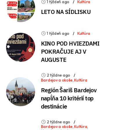
1 týždeň ago
Kultúra
LETO NA SÍDLISKU
1 týždeň ago
Kultúra
KINO POD HVIEZDAMI
POKRAČUJE AJ V
AUGUSTE
2 týždne ago
Bardejov a okolie
,
Kultúra
Región Šariš Bardejov
napĺňa 10 kritérií top
destinácie
2 týždne ago
Bardejov a okolie
,
Kultúra
,