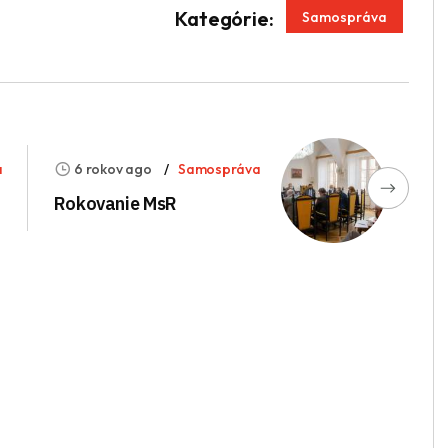
App
enger
Kategórie:
Samospráva
a
6 rokov ago
Samospráva
Rokovanie MsR