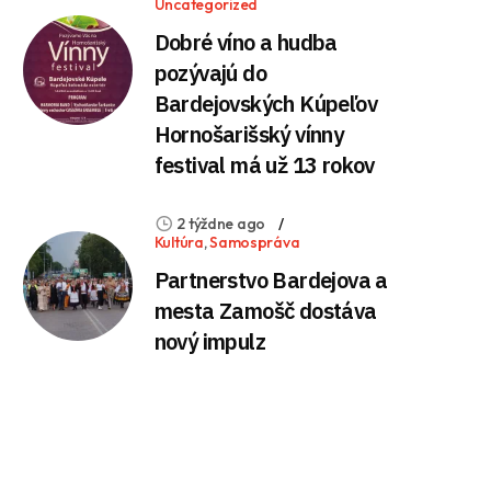
Uncategorized
Dobré víno a hudba
pozývajú do
Bardejovských Kúpeľov
Hornošarišský vínny
festival má už 13 rokov
2 týždne ago
Kultúra
,
Samospráva
Partnerstvo Bardejova a
mesta Zamošč dostáva
nový impulz