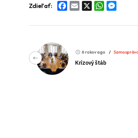
Facebook
Email
X
Whats
Mess
Zdieľať:
6 rokov ago
Samospráv
Krízový štáb