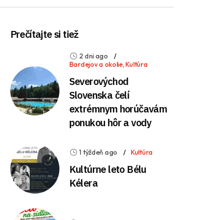
Prečítajte si tiež
2 dni ago
Bardejov a okolie
,
Kultúra
Severovýchod
Slovenska čelí
extrémnym horúčavám
ponukou hôr a vody
1 týždeň ago
Kultúra
Kultúrne leto Bélu
Kélera