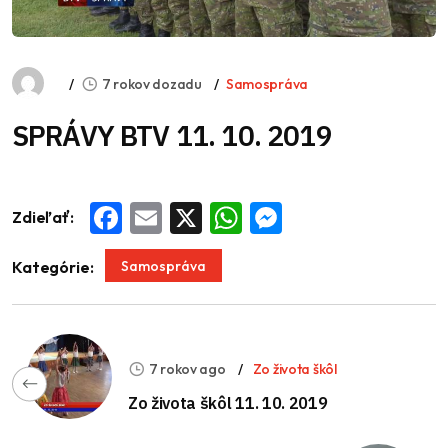
7 rokov dozadu
Samospráva
SPRÁVY BTV 11. 10. 2019
Zdieľať:
Facebook
Email
X
WhatsApp
Messenger
Samospráva
Kategórie:
7 rokov ago
Zo života škôl
Zo života škôl 11. 10. 2019