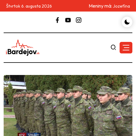
Meniny má:
Štvrtok 6. augusta 2026
Jozefína