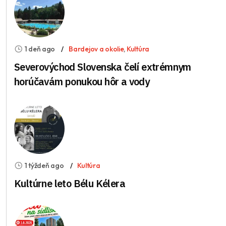
1 deň ago
Bardejov a okolie
,
Kultúra
Severovýchod Slovenska čelí extrémnym
horúčavám ponukou hôr a vody
1 týždeň ago
Kultúra
Kultúrne leto Bélu Kélera