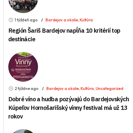
1 týždeň ago
Bardejov a okolie
,
Kultúra
Región Šariš Bardejov napĺňa 10 kritérií top
destinácie
2 týždne ago
Bardejov a okolie
,
Kultúra
,
Uncategorized
Dobré víno a hudba pozývajú do Bardejovských
Kúpeľov Hornošarišský vínny festival má už 13
rokov