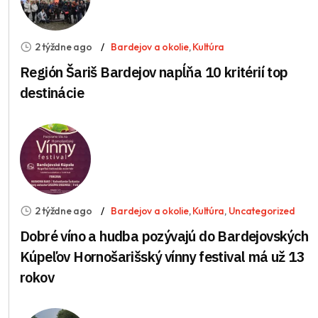
2 týždne ago
Bardejov a okolie
,
Kultúra
Región Šariš Bardejov napĺňa 10 kritérií top
destinácie
2 týždne ago
Bardejov a okolie
,
Kultúra
,
Uncategorized
Dobré víno a hudba pozývajú do Bardejovských
Kúpeľov Hornošarišský vínny festival má už 13
rokov