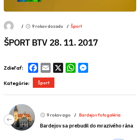
9 rokov dozadu
Šport
ŠPORT BTV 28. 11. 2017
Zdieľať:
Facebook
Email
X
WhatsApp
Messenger
Šport
Kategórie:
9 rokov ago
Bardejov fotogaléria
Bardejov sa prebudil do mrazivého rána