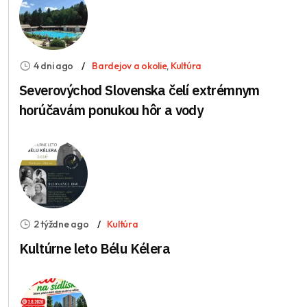
4 dni ago
Bardejov a okolie
,
Kultúra
Severovýchod Slovenska čelí extrémnym
horúčavám ponukou hôr a vody
2 týždne ago
Kultúra
Kultúrne leto Bélu Kélera