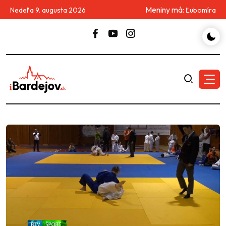
Meniny má:
Nedeľa 9. augusta 2026
Ľubomíra