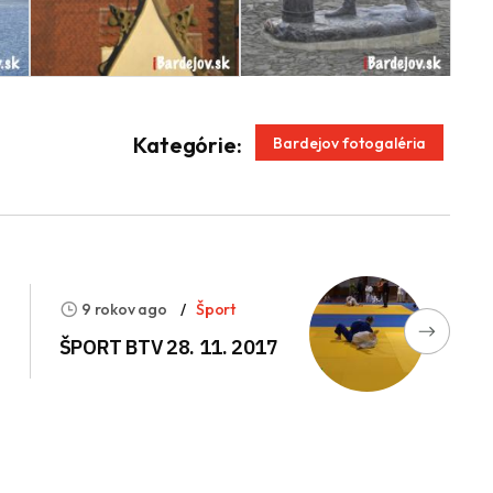
App
enger
Kategórie:
Bardejov fotogaléria
9 rokov ago
Šport
ŠPORT BTV 28. 11. 2017