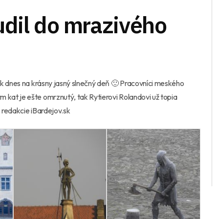
udil do mrazivého
k dnes na krásny jasný slnečný deň
🙂
Pracovníci meského
kat je ešte omrznutý, tak Rytierovi Rolandovi už topia
 redakcie iBardejov.sk