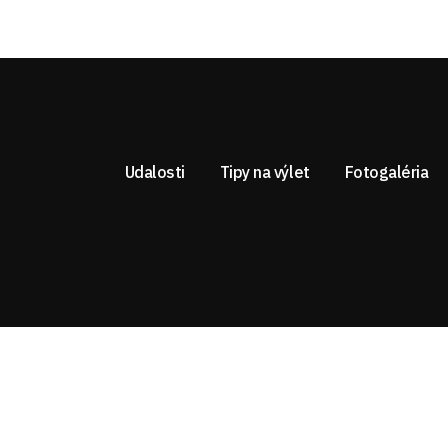
Udalosti
Tipy na výlet
Fotogaléria