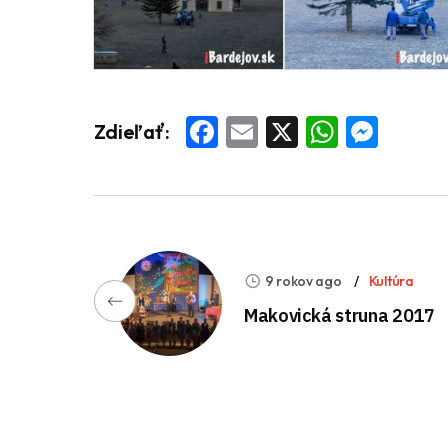
Facebook
Email
X
Whats
Mess
Zdieľať:
9 rokov ago
Kultúra
Makovická struna 2017