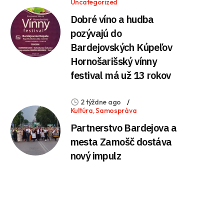
Uncategorized
Dobré víno a hudba
pozývajú do
Bardejovských Kúpeľov
Hornošarišský vínny
festival má už 13 rokov
2 týždne ago
Kultúra
,
Samospráva
Partnerstvo Bardejova a
mesta Zamošč dostáva
nový impulz