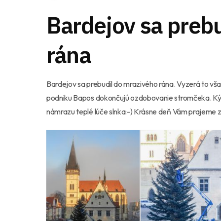
Bardejov sa preb
rána
Bardejov sa prebudil do mrazivého rána. Vyzerá to vša
podniku Bapos dokončujú ozdobovanie stromčeka. Kým 
námrazu teplé lúče slnka:-) Krásne deň Vám prajeme z