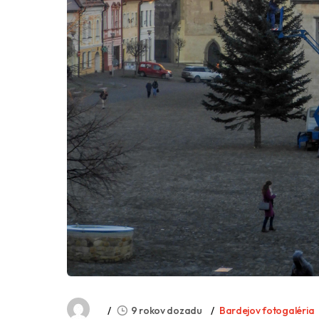
9 rokov dozadu
Bardejov fotogaléria