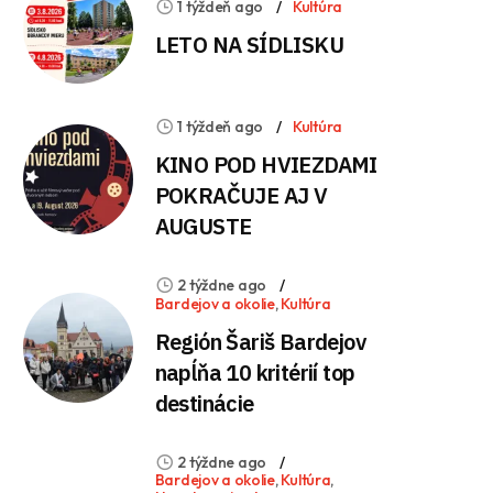
1 týždeň ago
Kultúra
LETO NA SÍDLISKU
1 týždeň ago
Kultúra
KINO POD HVIEZDAMI
POKRAČUJE AJ V
AUGUSTE
2 týždne ago
Bardejov a okolie
,
Kultúra
Región Šariš Bardejov
napĺňa 10 kritérií top
destinácie
2 týždne ago
Bardejov a okolie
,
Kultúra
,