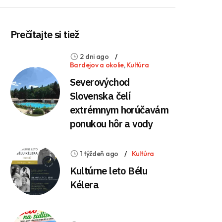
Prečítajte si tiež
2 dni ago
Bardejov a okolie
,
Kultúra
Severovýchod
Slovenska čelí
extrémnym horúčavám
ponukou hôr a vody
1 týždeň ago
Kultúra
Kultúrne leto Bélu
Kélera