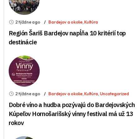
2 týždne ago
Bardejov a okolie
,
Kultúra
Región Šariš Bardejov napĺňa 10 kritérií top
destinácie
2 týždne ago
Bardejov a okolie
,
Kultúra
,
Uncategorized
Dobré víno a hudba pozývajú do Bardejovských
Kúpeľov Hornošarišský vínny festival má už 13
rokov