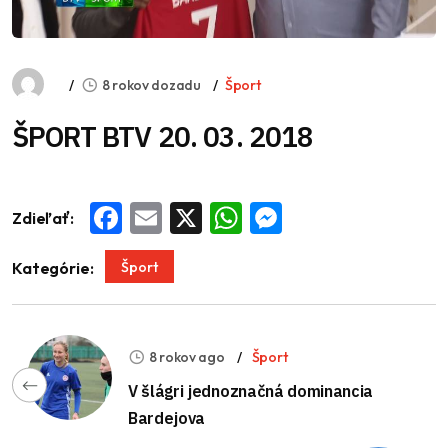
8 rokov dozadu
Šport
ŠPORT BTV 20. 03. 2018
Zdieľať:
Facebook
Email
X
WhatsApp
Messenger
Šport
Kategórie:
8 rokov ago
Šport
V šlágri jednoznačná dominancia
Bardejova