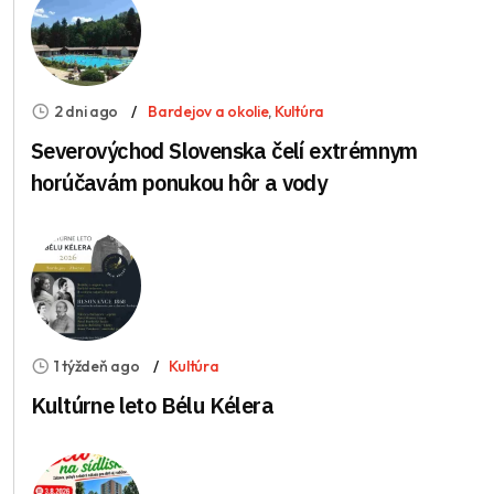
2 dni ago
Bardejov a okolie
,
Kultúra
Severovýchod Slovenska čelí extrémnym
horúčavám ponukou hôr a vody
1 týždeň ago
Kultúra
Kultúrne leto Bélu Kélera