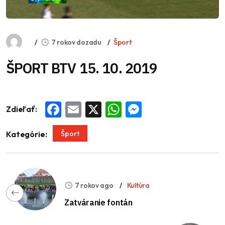
7 rokov dozadu
Šport
ŠPORT BTV 15. 10. 2019
Zdieľať:
Facebook
Email
X
WhatsApp
Messenger
Šport
Kategórie:
7 rokov ago
Kultúra
Zatváranie fontán