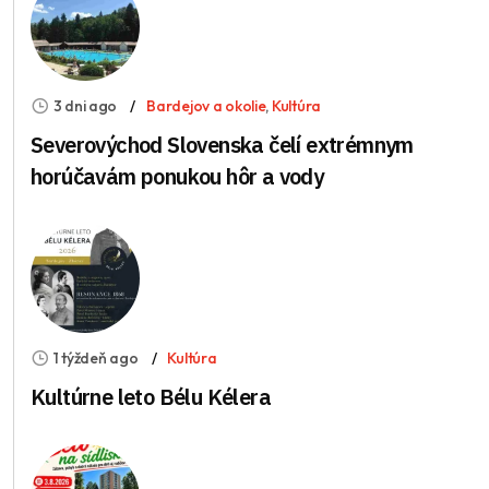
3 dni ago
Bardejov a okolie
,
Kultúra
Severovýchod Slovenska čelí extrémnym
horúčavám ponukou hôr a vody
1 týždeň ago
Kultúra
Kultúrne leto Bélu Kélera