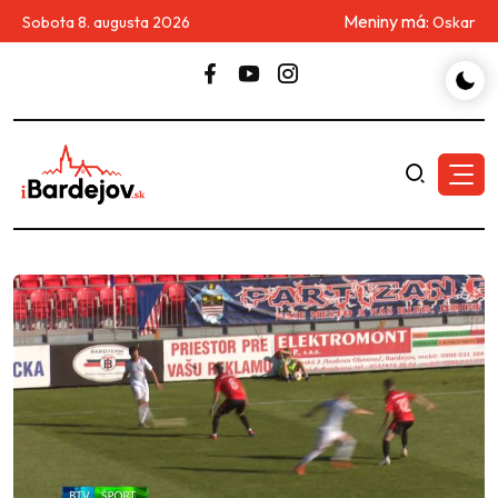
Meniny má:
Sobota 8. augusta 2026
Oskar