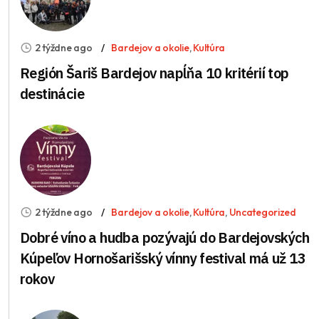
2 týždne ago
Bardejov a okolie
,
Kultúra
Región Šariš Bardejov napĺňa 10 kritérií top
destinácie
2 týždne ago
Bardejov a okolie
,
Kultúra
,
Uncategorized
Dobré víno a hudba pozývajú do Bardejovských
Kúpeľov Hornošarišský vínny festival má už 13
rokov