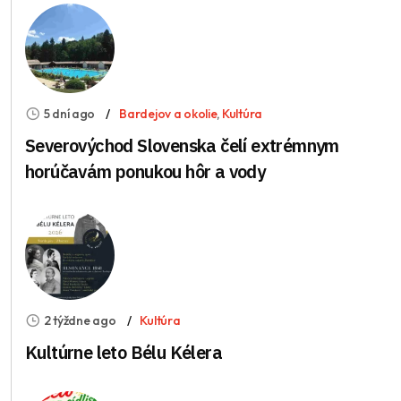
5 dní ago
Bardejov a okolie
,
Kultúra
Severovýchod Slovenska čelí extrémnym
horúčavám ponukou hôr a vody
2 týždne ago
Kultúra
Kultúrne leto Bélu Kélera