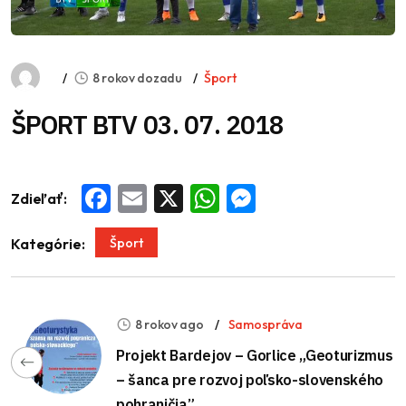
8 rokov dozadu
Šport
ŠPORT BTV 03. 07. 2018
Zdieľať:
Facebook
Email
X
WhatsApp
Messenger
Šport
Kategórie:
8 rokov ago
Samospráva
Projekt Bardejov – Gorlice „Geoturizmus
– šanca pre rozvoj poľsko-slovenského
pohraničia”