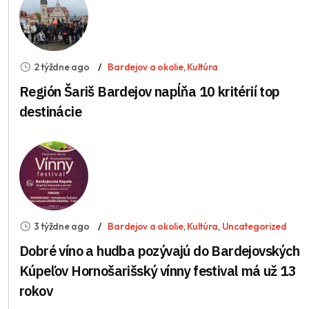
2 týždne ago
Bardejov a okolie
,
Kultúra
Región Šariš Bardejov napĺňa 10 kritérií top
destinácie
3 týždne ago
Bardejov a okolie
,
Kultúra
,
Uncategorized
Dobré víno a hudba pozývajú do Bardejovských
Kúpeľov Hornošarišský vínny festival má už 13
rokov