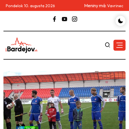
Meniny má:
Pondelok 10. augusta 2026
Vavrinec