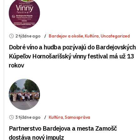
2 týždne ago
Bardejov a okolie
,
Kultúra
,
Uncategorized
Dobré víno a hudba pozývajú do Bardejovských
Kúpeľov Hornošarišský vínny festival má už 13
rokov
3 týždne ago
Kultúra
,
Samospráva
Partnerstvo Bardejova a mesta Zamošč
dostáva nový impulz