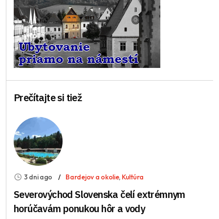
Prečítajte si tiež
3 dni ago
Bardejov a okolie
,
Kultúra
Severovýchod Slovenska čelí extrémnym
horúčavám ponukou hôr a vody