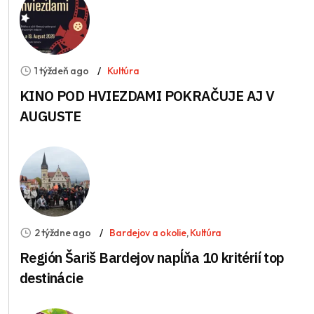
1 týždeň ago
Kultúra
KINO POD HVIEZDAMI POKRAČUJE AJ V
AUGUSTE
2 týždne ago
Bardejov a okolie
,
Kultúra
Región Šariš Bardejov napĺňa 10 kritérií top
destinácie