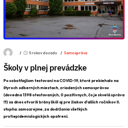
5 rokov dozadu
Samospráva
Školy v plnej prevádzke
Po sobotňajšom testovaní na COVID-19, ktoré prebiehalo na
štyroch odberných miestach, zriadených samosprávou
(dovedna 1398 otestovaných, 0 pozitívnych, čo je skvelá správa
!!!) sa dnes otvorili brány škôl aj pre žiakov ďalších ročníkov II.
stupňa: samozrejme, za dodržania všetkých
protiepidemiologických opatrení.