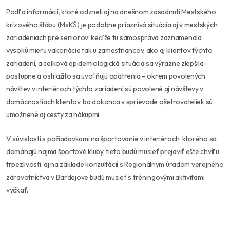
Podľa informácií, ktoré odzneli aj na dnešnom zasadnutí Mestského
krízového štábu (MsKŠ) je podobne priaznivá situácia aj v mestských
zariadeniach pre seniorov: keďže tu samospráva zaznamenala
vysokú mieru vakcinácie tak u zamestnancov, ako aj klientov týchto
zariadení, a celková epidemiologická situácia sa výrazne zlepšila
postupne a ostražito sa uvoľňujú opatrenia – okrem povolených
návštev v interiéroch týchto zariadení sú povolené aj návštevy v
domácnostiach klientov, ba dokonca v sprievode ošetrovateliek sú
umožnené aj cesty za nákupmi.
V súvislosti s požiadavkami na športovanie v interiéroch, ktorého sa
domáhajú najmä športové kluby, tieto budú musieť prejaviť ešte chvíľu
trpezlivosti: aj na základe konzultácií s Regionálnym úradom verejného
zdravotníctva v Bardejove budú musieť s tréningovými aktivitami
vyčkať.