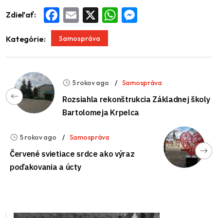
Zdieľať:
Facebook
Email
X
WhatsApp
Messenger
Samospráva
Kategórie:
5 rokov ago
Samospráva
Rozsiahla rekonštrukcia Základnej školy
Bartolomeja Krpelca
5 rokov ago
Samospráva
Červené svietiace srdce ako výraz
poďakovania a úcty