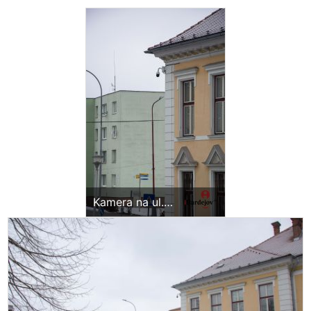
Kamera na ul.
Františkánov s
dosahom na ul.
Jiráskova, ul.
Františkánov, ul.
Komenského