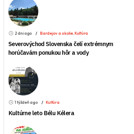
2 dni ago
Bardejov a okolie
,
Kultúra
Severovýchod Slovenska čelí extrémnym
horúčavám ponukou hôr a vody
1 týždeň ago
Kultúra
Kultúrne leto Bélu Kélera