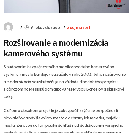
9 rokov dozadu
Zaujímavosti
Rozširovanie a modernizácia
kamerového systému
S budovaním bezpečnostného monitorovacieho kamerového
systému v meste Bardejov sa začalo v roku 2003. Jeho rozširovanie
a modernizácia sa uskutočňuje na základe dlhodobého projektu
s dôrazom na Mestskú pamiatkovú rezerváciu Bardejov a sídliskové
celky.
Cieľom a obsahom projektu je zabezpečiť zvýšenie bezpečnosti
obyvateľov a návštevníkov mesta a ochrany ich majetku, majetku
mesta. Zároveň sa tým posilní dohľad nad dodržiavaním verejného
poriadku a tiež vo vymedzenom rozsahu aj dohľad nad dopravno-