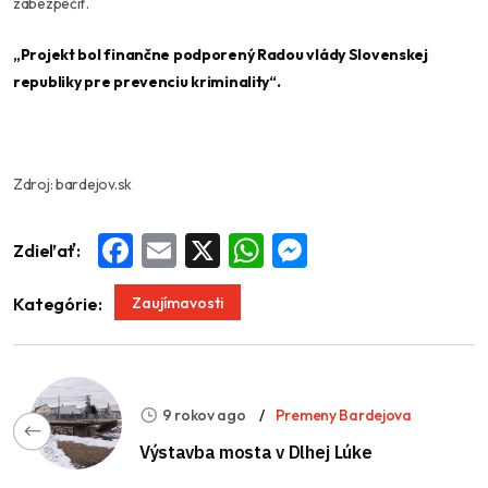
zabezpečiť.
„Projekt bol finančne podporený Radou vlády Slovenskej
republiky pre prevenciu kriminality“.
Zdroj: bardejov.sk
Zdieľať:
Facebook
Email
X
WhatsApp
Messenger
Zaujímavosti
Kategórie:
9 rokov ago
Premeny Bardejova
Výstavba mosta v Dlhej Lúke