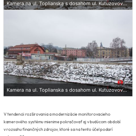
Kamera na ul. Toplianska s dosahom ul. Kutuzovova,
ul. Toplianska, zimný štadión
Kamera na ul. Toplianska s dosahom ul. Kutuzovova,
ul. Toplianska, zimný štadión
V tendencii rozširovania a modernizácie monitorovacieho
kamerového systému mienime pokračovať aj v budúcom období
v rozsahu finančných zdrojov, ktoré sa na tento účel podarí