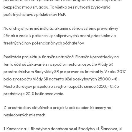
bezpečnostnou situáciou. To všetko bez nutnosti zvyšovania
početných stavov príslušníkov MsP.
Na druhej strane má inštalácia kamerového systému preventívny
účinok a vedie k potieraniu protiprávnych konaní, priestupkov a
trestných činov potencionálnych páchateľov.
Realizácia projektu je finančne náročná. Finančné prostriedky na
tento účel sú získavané z rozpočtu mesta a rozpočtu Vlády SR
prostredníctvom Rady vlády SR pre prevenciu kriminality. V roku 2017
bolo z rozpočtu Vlády SR na tento účel poskytnutých 25000,- €.
Mesto Bardejov prispelo zo svojho rozpočtu sumou 6250,- €, čo
predstavuje 20 % kofinancovanie.
Z prostriedkov aktuálneho projektu boli osadené kamery na
nasledovných miestach:
1. Kamera na ul. Rhodyho s dosahom na ul. Rhodyho, ul. Šiancova, ul.