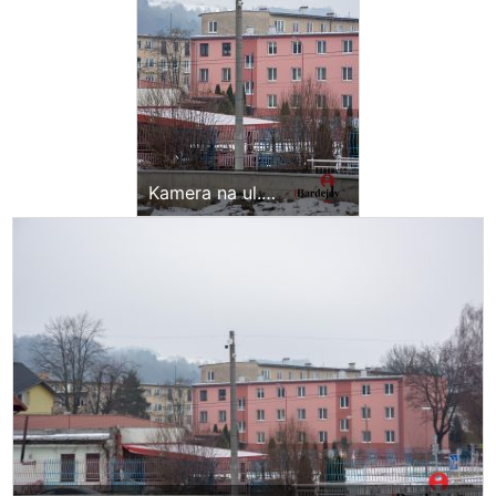
Kamera na ul.
Toplianska s dosahom
ul. Kutuzovova, ul.
Toplianska, zimný
štadión