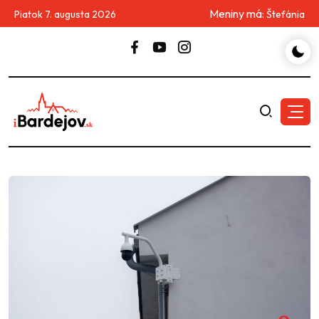
Meniny má:
Piatok 7. augusta 2026
Štefánia