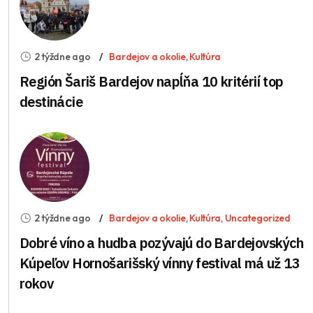
2 týždne ago
Bardejov a okolie
,
Kultúra
Región Šariš Bardejov napĺňa 10 kritérií top
destinácie
2 týždne ago
Bardejov a okolie
,
Kultúra
,
Uncategorized
Dobré víno a hudba pozývajú do Bardejovských
Kúpeľov Hornošarišský vínny festival má už 13
rokov