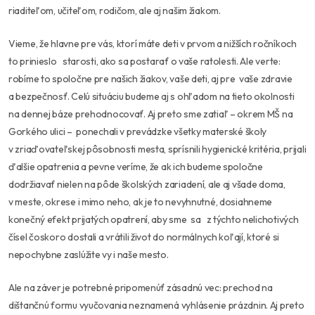
riaditeľom, učiteľom, rodičom, ale aj našim žiakom.
Vieme, že hlavne pre vás, ktorí máte deti v prvom a nižších ročníkoch
to prinieslo starosti, ako sa postarať o vaše ratolesti. Ale verte:
robíme to spoločne pre našich žiakov, vaše deti, aj pre vaše zdravie
a bezpečnosť. Celú situáciu budeme aj s ohľadom na tieto okolnosti
na dennej báze prehodnocovať. Aj preto sme zatiaľ – okrem MŠ na
Gorkého ulici – ponechali v prevádzke všetky materské školy
v zriaďovateľskej pôsobnosti mesta, sprísnili hygienické kritéria, prijali
ďalšie opatrenia a pevne veríme, že ak ich budeme spoločne
dodržiavať nielen na pôde školských zariadení, ale aj všade doma,
v meste, okrese i mimo neho, ak je to nevyhnutné, dosiahneme
konečný efekt prijatých opatrení, aby sme sa z týchto nelichotivých
čísel čoskoro dostali a vrátili život do normálnych koľají, ktoré si
nepochybne zaslúžite vy i naše mesto.
Ale na záver je potrebné pripomenúť zásadnú vec: prechod na
dištančnú formu vyučovania neznamená vyhlásenie prázdnin. Aj preto