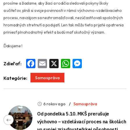
prosíme a žiadame, aby žiaci a rodičia sledovali pokyny školy
a učiteľov, plnili si svoje povinnosti v rámci výchovno-vzdelávacieho
procesu, navzájom sa nezhromažďovali, nezúčastňovali spoločných
hromadných stretnutí a podujatí. Len tak môžu tieto prijaté opatrenia
priniesť plnohodnotný efekt a budú mať skutočný význam.
Ďakujeme !
Zdieľať:
Facebook
Email
X
WhatsApp
Messenger
Samospráva
Kategórie:
6 rokov ago
Samospráva
Od pondelka 5.10. MKŠ prerušuje
výchovno – vzdelávací proces na školách
vo svojej zriaďovateľskej pôsobnosti