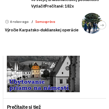
VytlačiťPrečítané: 182x
6 rokov ago
Samospráva
Výročie Karpatsko-duklianskej operácie
Prečítajte si tiež