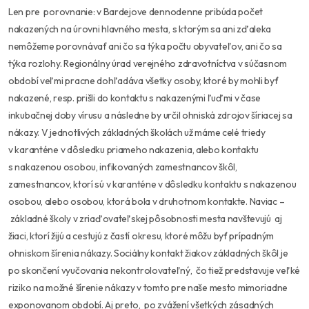
Len pre porovnanie: v Bardejove dennodenne pribúda počet
nakazených na úrovni hlavného mesta, s ktorým sa ani zďaleka
nemôžeme porovnávať ani čo sa týka počtu obyvateľov, ani čo sa
týka rozlohy. Regionálny úrad verejného zdravotníctva v súčasnom
období veľmi pracne dohľadáva všetky osoby, ktoré by mohli byť
nakazené, resp. prišli do kontaktu s nakazenými ľuďmi v čase
inkubačnej doby vírusu a následne by určil ohniská zdrojov šíriacej sa
nákazy. V jednotlivých základných školách už máme celé triedy
v karanténe v dôsledku priameho nakazenia, alebo kontaktu
s nakazenou osobou, infikovaných zamestnancov škôl,
zamestnancov, ktorí sú v karanténe v dôsledku kontaktu s nakazenou
osobou, alebo osobou, ktorá bola v druhotnom kontakte. Naviac –
základné školy v zriaďovateľskej pôsobnosti mesta navštevujú aj
žiaci, ktorí žijú a cestujú z častí okresu, ktoré môžu byť prípadným
ohniskom šírenia nákazy. Sociálny kontakt žiakov základných škôl je
po skončení vyučovania nekontrolovateľný, čo tiež predstavuje veľké
riziko na možné šírenie nákazy v tomto pre naše mesto mimoriadne
exponovanom období. Aj preto, po zvážení všetkých zásadných