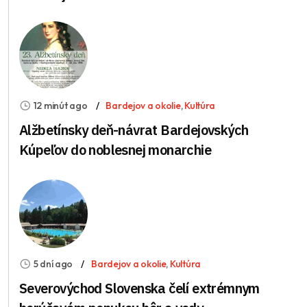
12 minút ago
Bardejov a okolie
,
Kultúra
Alžbetínsky deň-návrat Bardejovských
Kúpeľov do noblesnej monarchie
5 dní ago
Bardejov a okolie
,
Kultúra
Severovýchod Slovenska čelí extrémnym