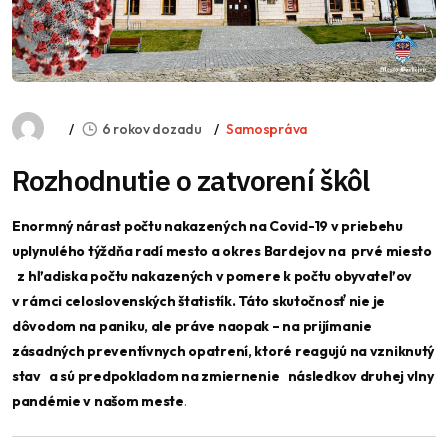
6 rokov dozadu
Samospráva
Rozhodnutie o zatvorení škôl
Enormný nárast počtu nakazených na Covid-19 v priebehu
uplynulého týždňa radí mesto a okres Bardejov na prvé miesto
z hľadiska počtu nakazených v pomere k počtu obyvateľov
v rámci celoslovenských štatistík. Táto skutočnosť nie je
dôvodom na paniku, ale práve naopak – na prijímanie
zásadných preventívnych opatrení, ktoré reagujú na vzniknutý
stav a sú predpokladom na zmiernenie následkov druhej vlny
pandémie v našom meste
.