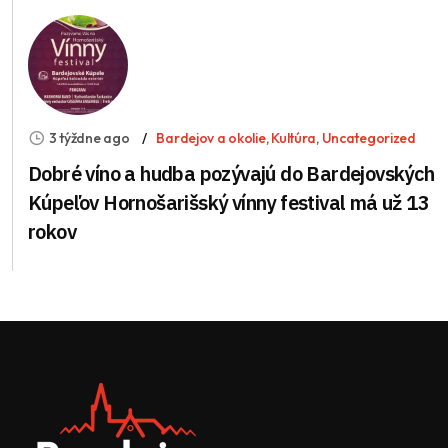
3 týždne ago
Bardejov a okolie
,
Kultúra
,
Uncategorized
Dobré víno a hudba pozývajú do Bardejovských
Kúpeľov Hornošarišský vínny festival má už 13
rokov