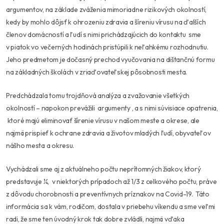
argumentov, na základe zváženia mimoriadne rizikových okolností,
kedy by mohlo dôjsť k ohrozeniu zdravia a šíreniu vírusu na ďalších
členov domácností a ľudí s nimi prichádzajúcich do kontaktu sme
v piatok vo večerných hodinách pristúpili k neľahkému rozhodnutiu.
Jeho predmetom je dočasný prechod vyučovania na dištančnú formu
na základných školách v zriaďovateľskej pôsobnosti mesta.
Predchádzala tomu trojdňová analýza a zvažovanie všetkých
okolností – napokon prevážili argumenty , a s nimi súvisiace opatrenia,
ktoré majú eliminovať šírenie vírusu v našom meste a okrese, ale
najmä prispieť k ochrane zdravia a životov mladých ľudí, obyvateľov
nášho mesta a okresu.
Vychádzali sme aj z aktuálneho počtu neprítomných žiakov, ktorý
predstavuje ¼, v niektorých prípadoch až 1/3 z celkového počtu, práve
z dôvodu chorobnosti a preventívnych príznakov na Covid-19. Táto
informácia sa k vám, rodičom, dostala v priebehu víkendu a sme veľmi
radi, že sme ten úvodný krok tak dobre zvládli, najmä vďaka