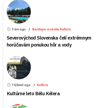
3 dni ago
Bardejov a okolie
,
Kultúra
Severovýchod Slovenska čelí extrémnym
horúčavám ponukou hôr a vody
1 týždeň ago
Kultúra
Kultúrne leto Bélu Kélera