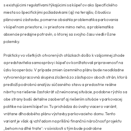
s existujúcimi regulatívami týkajúcimi sa kúpeľov ako špecifického
miesta so špecifickými požiadavkami (aj) na terajšiu, či budúcu
plánovanú zástavbu, pomerne obsiahla problematika parkovania
v kúpeľnom priestore, i v priestore mimo neho, a problematika
absencie predajne potravín, o ktorej sa svojho času viedli rôzne
polemiky.
Prakticky vo všetkých otvorených otázkach došlo k vzájomnej zhode
a predstavitelia samosprávy i kúpeľov konštatovali pripravenosť na
úzku kooperáciu. V prípade zmien územného plánu bude neodkladne
vytvorená pracovná skupina zložená zo zástupcov oboch strán, ktorá
predloží podrobnú analýzu súčasného stavu a predostrie reálne
návrhy na riešenie častokrát už neúnosnej situácie, podobne rýchlo sa
obe strany budú detailne zaoberať aj riešením situácie v parkovacej
politike na území kúpeľov. Tu prichádza do úvahy viacero variánt,
vrátane dlhodobého plánu výstavby parkovacieho domu. Tento
variant je však aj vzhľadom na prílišnú finančnú náročnosť projektu
„behom na dlhé trate“: v súvislosti s tým bude podrobne