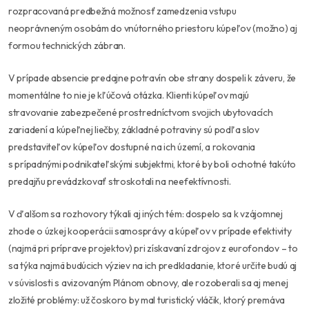
rozpracovaná predbežná možnosť zamedzenia vstupu
neoprávneným osobám do vnútorného priestoru kúpeľov (možno) aj
formou technických zábran.
V prípade absencie predajne potravín obe strany dospeli k záveru, že
momentálne to nie je kľúčová otázka. Klienti kúpeľov majú
stravovanie zabezpečené prostredníctvom svojich ubytovacích
zariadení a kúpeľnej liečby, základné potraviny sú podľa slov
predstaviteľov kúpeľov dostupné na ich území, a rokovania
s prípadnými podnikateľskými subjektmi, ktoré by boli ochotné takúto
predajňu prevádzkovať stroskotali na neefektívnosti.
V ďalšom sa rozhovory týkali aj iných tém: dospelo sa k vzájomnej
zhode o úzkej kooperácii samosprávy a kúpeľov v prípade efektivity
(najmä pri príprave projektov) pri získavaní zdrojov z eurofondov – to
sa týka najmä budúcich výziev na ich predkladanie, ktoré určite budú aj
v súvislosti s avizovaným Plánom obnovy, ale rozoberali sa aj menej
zložité problémy: už čoskoro by mal turistický vláčik, ktorý premáva