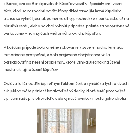
z Bardejova do Bardejovských Kúpeľov voziť v „špeciálnom“ vozni
tých, ktorí sa rozhodnú navštíviť napríklad tamojšie letné kúpalisko
a chcú sa vyhnúť jednak pomerne dlhej prechádzke z parkoviska až na
okružnú cestu, alebo sa chcú vyhnúť prípadnej pokute za neoprávnené
parkovanie v hornej časti vnútorného okruhu kúpeľov.
V každom prípade bolo dnešné rokovanie v závere hodnotené ako
mimoriadne prospešné, a bola prejavená obojstranná vôľa
participovať na riešení problémov, ktoré vznikajú jednak na území
mesta, ale aj na území kúpeľov.
Ostáva totiž neodškriepiteľným faktom, že iba symbióza týchto dvoch
subjektov môže priniesť hmatateľné výsledky, ktoré budú prospešné
v prvom rade pre obyvateľov, ale aj návštevníkov mesta i jeho okolia…