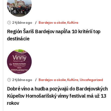
2 týždne ago
Bardejov a okolie
,
Kultúra
Región Šariš Bardejov napĺňa 10 kritérií top
destinácie
2 týždne ago
Bardejov a okolie
,
Kultúra
,
Uncategorized
Dobré víno a hudba pozývajú do Bardejovských
Kúpeľov Hornošarišský vínny festival má už 13
rokov