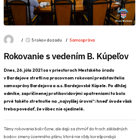
5 rokov dozadu
Samospráva
Rokovanie s vedením B. Kúpeľov
Dnes, 26. júla 2021 sa v priestoroch Mestského úradu
v Bardejove stretli na pracovnom rokovaní predstavitelia
samosprávy Bardejova a a.s. Bardejovské Kúpele.
Po dlhšej
odmlke, zapríčinenej protikovidovými opatreniami to bolo
prvé takéto stretnutie na „najvyššej úrovni“: hneď úvode však
treba povedať, že vôbec nie ojedinelé.
Témy rokovania boli rôzne, ale dajú sa zhrnúť do troch základných
bodov: zmeny územného plánu, ktoré nie vždy korešpondujú